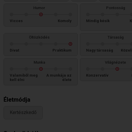
Humor
Pontosság
Vicces
Komoly
Mindig késik
K
Öltözködés
Társaság
Divat
Praktikum
Nagy társaság
Közel
Munka
Világnézete
Valamiből meg
A munkája az
Konzervatív
kell élni
élete
Életmódja
Kertészkedő