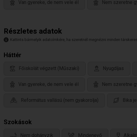
Van gyereke, de nem vele él
Nem szeretne g
Részletes adatok
Kattints bármelyik adatcímkére, ha szeretnél megnézni minden társkeresőt,
Háttér
Főiskolát végzett (Műszaki)
Nyugdíjas
Van gyereke, de nem vele él
Nem szeretne g
Református vallású (nem gyakorolja)
Bika j
Szokások
Nem dohányzik
Mindenevő
Alkalm