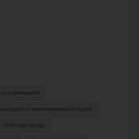
-re a lakhelyemtől
ánost végzett és szakmunkásképzőt végzett
Elvált vagy özvegy