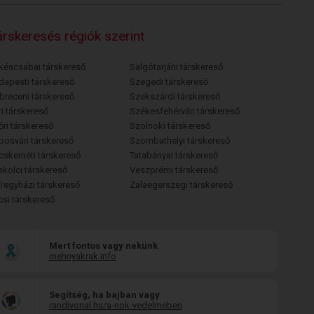
rskeresés régiók szerint
késcsabai társkereső
Salgótarjáni társkereső
dapesti társkereső
Szegedi társkereső
breceni társkereső
Szekszárdi társkereső
i társkereső
Székesfehérvári társkereső
őri társkereső
Szolnoki társkereső
posvári társkereső
Szombathelyi társkereső
cskeméti társkereső
Tatabányai társkereső
skolci társkereső
Veszprémi társkereső
íregyházi társkereső
Zalaegerszegi társkereső
csi társkereső
Mert fontos vagy nekünk
mehnyakrak.info
Segítség, ha bajban vagy
randivonal.hu/a-nok-vedelmeben