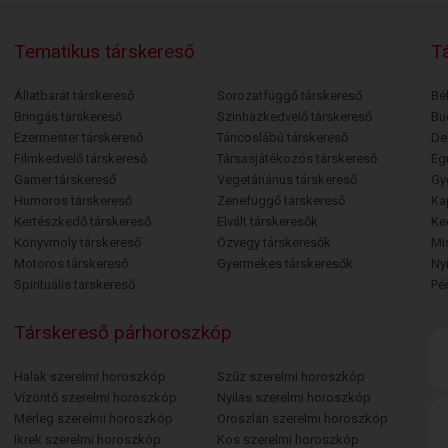
Tematikus társkereső
Tá
Állatbarát társkereső
Sorozatfüggő társkereső
Bé
Bringás társkereső
Színházkedvelő társkereső
Bu
Ezermester társkereső
Táncoslábú társkereső
De
Filmkedvelő társkereső
Társasjátékozós társkereső
Egr
Gamer társkereső
Vegetáriánus társkereső
Gy
Humoros társkereső
Zenefüggő társkereső
Ka
Kertészkedő társkereső
Elvált társkeresők
Ke
Könyvmoly társkereső
Özvegy társkeresők
Mi
Motoros társkereső
Gyermekes társkeresők
Ny
Spirituális társkereső
Pé
Társkereső párhoroszkóp
Halak szerelmi horoszkóp
Szűz szerelmi horoszkóp
Vízöntő szerelmi horoszkóp
Nyilas szerelmi horoszkóp
Mérleg szerelmi horoszkóp
Oroszlán szerelmi horoszkóp
Ikrek szerelmi horoszkóp
Kos szerelmi horoszkóp