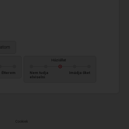
llatom
Háziállat
Étterem
Nem tudja
Imádja őket
elviselni
Cookiek