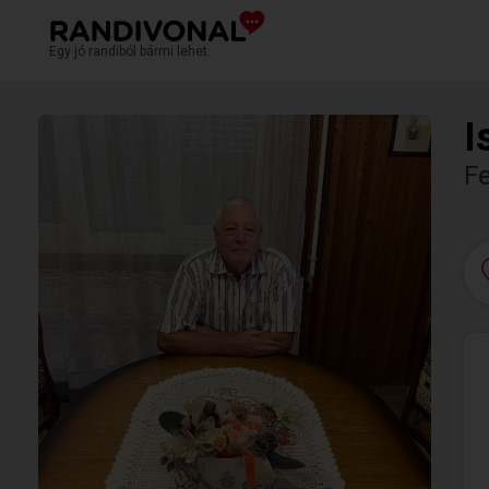
Egy jó randiból bármi lehet.
I
F