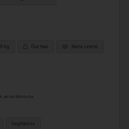
90 kg
Ősz hajú
Barna szemű
 aki ezt állította be.
Segítőkész