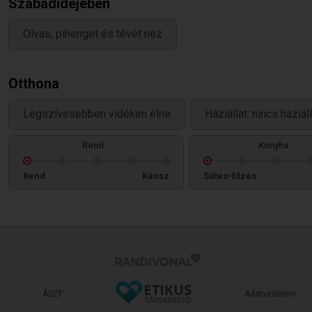
Szabadidejében
Olvas, pihenget és tévét néz
Otthona
Legszívesebben vidéken élne
Háziállat: nincs háziá
Rend
Konyha
Rend
Káosz
Sütés-főzés
ÁSZF
Adatvédelem