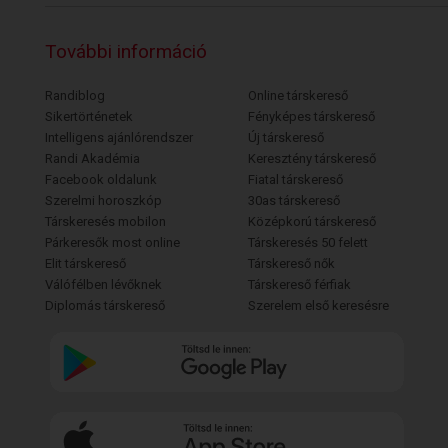
További információ
Randiblog
Online társkereső
Sikertörténetek
Fényképes társkereső
Intelligens ajánlórendszer
Új társkereső
Randi Akadémia
Keresztény társkereső
Facebook oldalunk
Fiatal társkereső
Szerelmi horoszkóp
30as társkereső
Társkeresés mobilon
Középkorú társkereső
Párkeresők most online
Társkeresés 50 felett
Elit társkereső
Társkereső nők
Válófélben lévőknek
Társkereső férfiak
Diplomás társkereső
Szerelem első keresésre