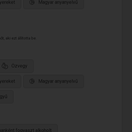
yereket
Magyar anyanyelvű
 aki ezt állította be.
Özvegy
yereket
Magyar anyanyelvű
egyű
anként fogyaszt alkoholt