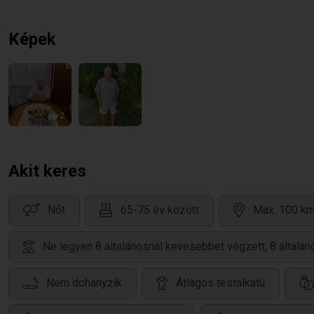
Képek
2
Akit keres
Nőt
65-75 év között
Max. 100 km
Ne legyen 8 általánosnál kevesebbet végzett, 8 által
Nem dohányzik
Átlagos testalkatú