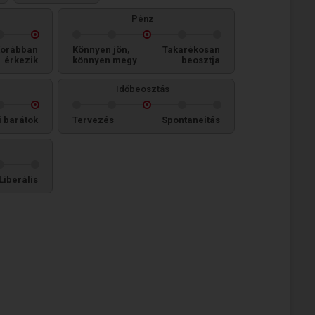
Pénz
orábban
Könnyen jön,
Takarékosan
érkezik
könnyen megy
beosztja
Időbeosztás
i barátok
Tervezés
Spontaneitás
Liberális