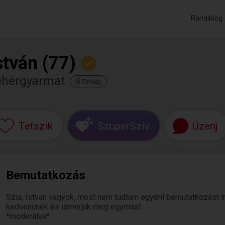
Randiblog
stván (77)
ehérgyarmat
Térkép
Tetszik
SzuperSzív
Üzenj
Bemutatkozás
Szia, István vagyok, most nem tudtam egyéni bemutatkozást írni.
kedvencnek és ismerjük meg egymást.
*moderálva*