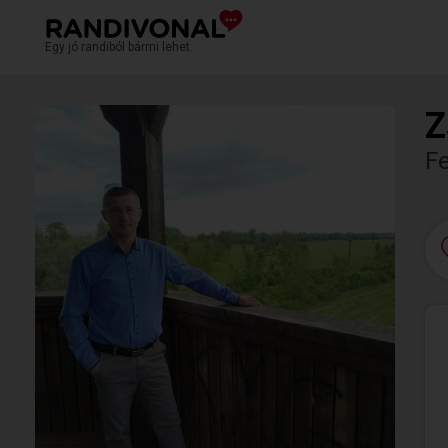
Egy jó randiból bármi lehet.
Z
F