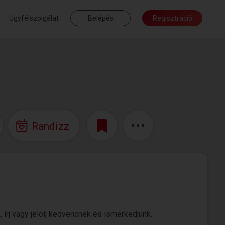
Ügyfélszolgálat
Belépés
Regisztráció
Randizz
 írj vagy jelölj kedvencnek és ismerkedjünk.