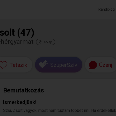
Randiblog
solt (47)
ehérgyarmat
Térkép
Tetszik
SzuperSzív
Üzenj
Bemutatkozás
Ismerkedjünk!
Szia, Zsolt vagyok, most nem tudtam többet írni. Ha érdekellek,