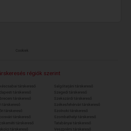
Cookiek
rskeresés régiók szerint
késcsabai társkereső
Salgótarjáni társkereső
dapesti társkereső
Szegedi társkereső
breceni társkereső
Szekszárdi társkereső
i társkereső
Székesfehérvári társkereső
őri társkereső
Szolnoki társkereső
posvári társkereső
Szombathelyi társkereső
cskeméti társkereső
Tatabányai társkereső
skolci társkereső
Veszprémi társkereső