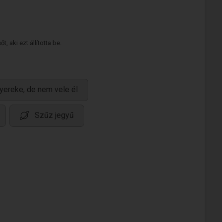
 aki ezt állította be.
yereke, de nem vele él
Szűz jegyű