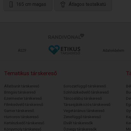
165 cm magas
Átlagos testalkatú
ÁSZF
Adatvédelem
Tematikus társkereső
Tá
Állatbarát társkereső
Sorozatfüggő társkereső
Bé
Bringás társkereső
Színházkedvelő társkereső
Bu
Ezermester társkereső
Táncoslábú társkereső
De
Filmkedvelő társkereső
Társasjátékozós társkereső
Egr
Gamer társkereső
Vegetáriánus társkereső
Gy
Humoros társkereső
Zenefüggő társkereső
Ka
Kertészkedő társkereső
Elvált társkeresők
Ke
Könyvmoly társkereső
Özvegy társkeresők
Mi