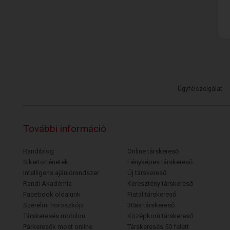
Ügyfélszolgálat
További információ
Randiblog
Online társkereső
Sikertörténetek
Fényképes társkereső
Intelligens ajánlórendszer
Új társkereső
Randi Akadémia
Keresztény társkereső
Facebook oldalunk
Fiatal társkereső
Szerelmi horoszkóp
30as társkereső
Társkeresés mobilon
Középkorú társkereső
Párkeresők most online
Társkeresés 50 felett