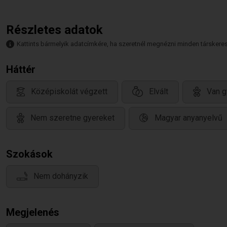
Részletes adatok
Kattints bármelyik adatcímkére, ha szeretnél megnézni minden társkeresőt,
Háttér
Középiskolát végzett
Elvált
Van g
Nem szeretne gyereket
Magyar anyanyelvű
Szokások
Nem dohányzik
Megjelenés