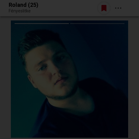
Roland (25)
Belépés
Fényeslitke
Egy jó randiból bármi lehet.