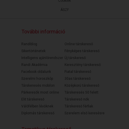
Cookiek
ÁSZF
További információ
Randiblog
Online társkereső
Sikertörténetek
Fényképes társkereső
Intelligens ajánlórendszer
Új társkereső
Randi Akadémia
Keresztény társkereső
Facebook oldalunk
Fiatal társkereső
Szerelmi horoszkóp
30as társkereső
Társkeresés mobilon
Középkorú társkereső
Párkeresők most online
Társkeresés 50 felett
Elit társkereső
Társkereső nők
Válófélben lévőknek
Társkereső férfiak
Diplomás társkereső
Szerelem első keresésre