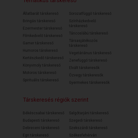
Tematikus társkereső
Állatbarát társkereső
Sorozatfüggő társkereső
Bringás társkereső
Színházkedvelő
társkereső
Ezermester társkereső
Táncoslábú társkereső
Filmkedvelő társkereső
Társasjátékozós
Gamer társkereső
társkereső
Humoros társkereső
Vegetáriánus társkereső
Kertészkedő társkereső
Zenefüggő társkereső
Könyvmoly társkereső
Elvált társkeresők
Motoros társkereső
Özvegy társkeresők
Spirituális társkereső
Gyermekes társkeresők
Társkeresés régiók szerint
Békéscsabai társkereső
Salgótarjáni társkereső
Budapesti társkereső
Szegedi társkereső
Debreceni társkereső
Szekszárdi társkereső
Egri társkereső
Székesfehérvári