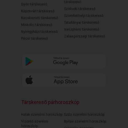
társkereső
Győri társkereső
Szolnoki társkereső
Kaposvári társkereső
Szombathelyi társkereső
Kecskeméti társkereső
Tatabányai társkereső
Miskolci társkereső
Veszprémi társkereső
Nyíregyházi társkereső
Zalaegerszegi társkereső
Pécsi társkereső
Társkereső párhoroszkóp
Halak szerelmi horoszkóp
Szűz szerelmi horoszkóp
Vízöntő szerelmi
Nyilas szerelmi horoszkóp
horoszkóp