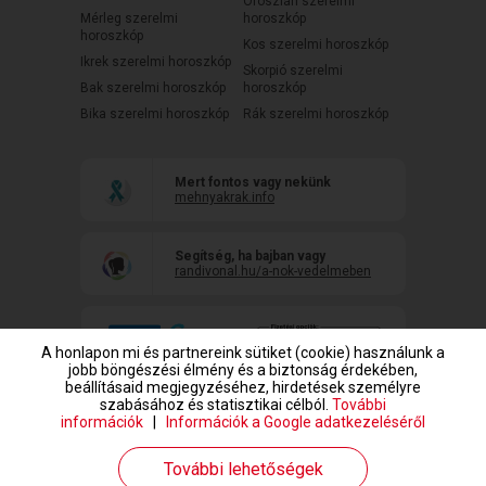
Oroszlán szerelmi
Mérleg szerelmi
horoszkóp
horoszkóp
Kos szerelmi horoszkóp
Ikrek szerelmi horoszkóp
Skorpió szerelmi
Bak szerelmi horoszkóp
horoszkóp
Bika szerelmi horoszkóp
Rák szerelmi horoszkóp
Mert fontos vagy nekünk
mehnyakrak.info
Segítség, ha bajban vagy
randivonal.hu/a-nok-vedelmeben
A honlapon mi és partnereink sütiket (cookie) használunk a
jobb böngészési élmény és a biztonság érdekében,
beállításaid megjegyzéséhez, hirdetések személyre
szabásához és statisztikai célból.
További
információk
|
Információk a Google adatkezeléséről
www.randivonal.hu © Copyright 1999-2026 Dating Central Europe Zrt.
További lehetőségek