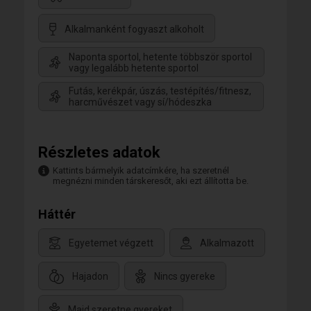
Alkalmanként fogyaszt alkoholt
Naponta sportol, hetente többször sportol
vagy legalább hetente sportol
Futás, kerékpár, úszás, testépítés/fitnesz,
harcművészet vagy sí/hódeszka
Részletes adatok
Kattints bármelyik adatcímkére, ha szeretnél
megnézni minden társkeresőt, aki ezt állította be.
Háttér
Egyetemet végzett
Alkalmazott
Hajadon
Nincs gyereke
Majd szeretne gyereket