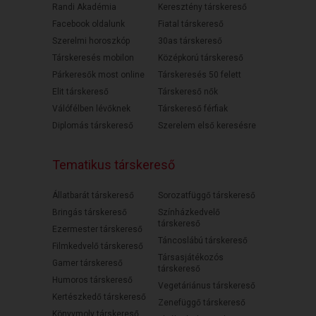
Randi Akadémia
Keresztény társkereső
Facebook oldalunk
Fiatal társkereső
Szerelmi horoszkóp
30as társkereső
Társkeresés mobilon
Középkorú társkereső
Párkeresők most online
Társkeresés 50 felett
Elit társkereső
Társkereső nők
Válófélben lévőknek
Társkereső férfiak
Diplomás társkereső
Szerelem első keresésre
Tematikus társkereső
Állatbarát társkereső
Sorozatfüggő társkereső
Bringás társkereső
Színházkedvelő
társkereső
Ezermester társkereső
Táncoslábú társkereső
Filmkedvelő társkereső
Társasjátékozós
Gamer társkereső
társkereső
Humoros társkereső
Vegetáriánus társkereső
Kertészkedő társkereső
Zenefüggő társkereső
Könyvmoly társkereső