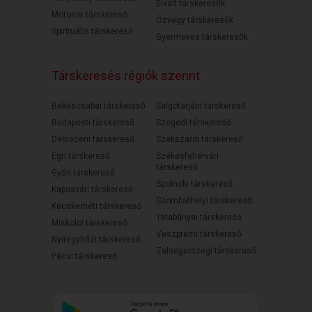
Elvált társkeresők
Motoros társkereső
Özvegy társkeresők
Spirituális társkereső
Gyermekes társkeresők
Társkeresés régiók szerint
Békéscsabai társkereső
Salgótarjáni társkereső
Budapesti társkereső
Szegedi társkereső
Debreceni társkereső
Szekszárdi társkereső
Egri társkereső
Székesfehérvári
társkereső
Győri társkereső
Szolnoki társkereső
Kaposvári társkereső
Szombathelyi társkereső
Kecskeméti társkereső
Tatabányai társkereső
Miskolci társkereső
Veszprémi társkereső
Nyíregyházi társkereső
Zalaegerszegi társkereső
Pécsi társkereső