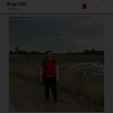
Brigi (35)
Belépés
Földes
Egy jó randiból bármi lehet.