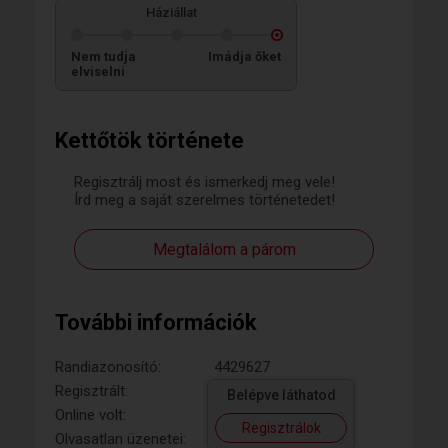
Háziállat
Nem tudja
Imádja őket
elviselni
Kettőtök története
Regisztrálj most és ismerkedj meg vele!
Írd meg a saját szerelmes történetedet!
Megtalálom a párom
További információk
Randiazonosító:
4429627
Regisztrált:
Belépve láthatod
Online volt:
Regisztrálok
Olvasatlan üzenetei: