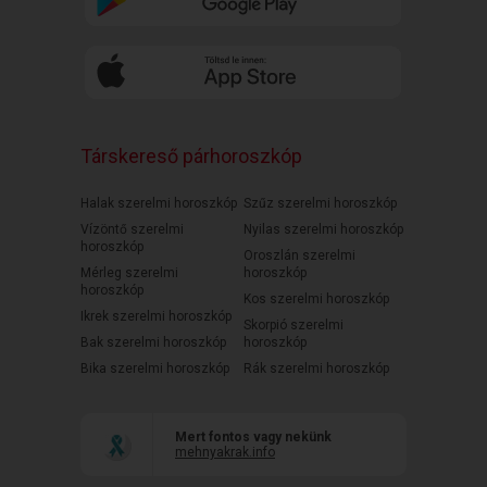
Társkereső párhoroszkóp
Halak szerelmi horoszkóp
Szűz szerelmi horoszkóp
Vízöntő szerelmi
Nyilas szerelmi horoszkóp
horoszkóp
Oroszlán szerelmi
Mérleg szerelmi
horoszkóp
horoszkóp
Kos szerelmi horoszkóp
Ikrek szerelmi horoszkóp
Skorpió szerelmi
Bak szerelmi horoszkóp
horoszkóp
Bika szerelmi horoszkóp
Rák szerelmi horoszkóp
Mert fontos vagy nekünk
mehnyakrak.info