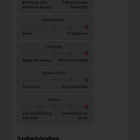
Könnyen jön,
Takarékosan
könnyen megy
beosztja
Öltözködés
Divat
Praktikum
Társaság
Nagy társaság
Közeli barátok
Időbeosztás
Tervezés
Spontaneitás
Munka
Valamiből meg
A munkája az
kell élni
élete
Szabadidejében