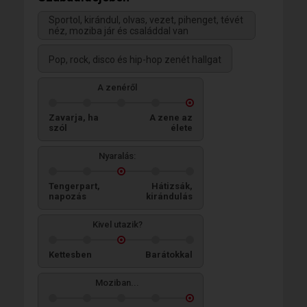
Sportol, kirándul, olvas, vezet, pihenget, tévét
néz, moziba jár és családdal van
Pop, rock, disco és hip-hop zenét hallgat
A zenéről
Zavarja, ha
A zene az
szól
élete
Nyaralás:
Tengerpart,
Hátizsák,
napozás
kirándulás
Kivel utazik?
Kettesben
Barátokkal
Moziban...