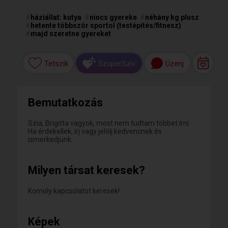
#
háziállat: kutya
#
nincs gyereke
#
néhány kg plusz
#
hetente többször sportol (testépítés/fitnesz)
#
majd szeretne gyereket
Tetszik
Üzenj
SzuperSzív
Bemutatkozás
Szia, Brigitta vagyok, most nem tudtam többet írni.
Ha érdekellek, írj vagy jelölj kedvencnek és
ismerkedjünk.
Milyen társat keresek?
Komoly kapcsolatot keresek!
Képek