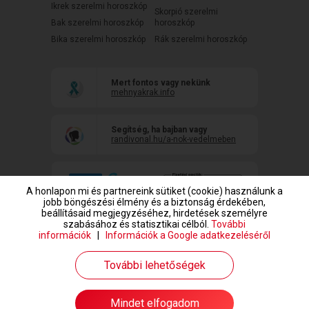
Ikrek szerelmi horoszkóp
Skorpió szerelmi
Bak szerelmi horoszkóp
horoszkóp
Bika szerelmi horoszkóp
Rák szerelmi horoszkóp
Mert fontos vagy nekünk
mehnyakrak.info
Segítség, ha bajban vagy
randivonal.hu/a-nok-vedelmeben
A honlapon mi és partnereink sütiket (cookie) használunk a
jobb böngészési élmény és a biztonság érdekében,
beállításaid megjegyzéséhez, hirdetések személyre
szabásához és statisztikai célból.
További
információk
|
Információk a Google adatkezeléséről
www.randivonal.hu © Copyright 1999-2026 Dating Central Europe Zrt.
További lehetőségek
Mindet elfogadom