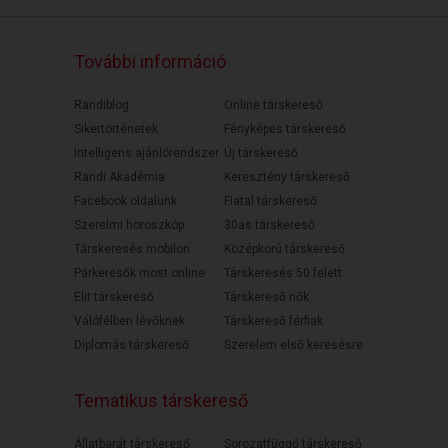
További információ
Randiblog
Online társkereső
Sikertörténetek
Fényképes társkereső
Intelligens ajánlórendszer
Új társkereső
Randi Akadémia
Keresztény társkereső
Facebook oldalunk
Fiatal társkereső
Szerelmi horoszkóp
30as társkereső
Társkeresés mobilon
Középkorú társkereső
Párkeresők most online
Társkeresés 50 felett
Elit társkereső
Társkereső nők
Válófélben lévőknek
Társkereső férfiak
Diplomás társkereső
Szerelem első keresésre
Tematikus társkereső
Állatbarát társkereső
Sorozatfüggő társkereső