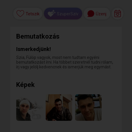
Tetszik
Üzenj
SzuperSzív
Bemutatkozás
Ismerkedjünk!
Szia, Fülöp vagyok, most nem tudtam egyéni
bemutatkozást írni. Ha többet szeretnél tudni rólam,
írj vagy jelölj kedvencnek és ismerjük meg egymást.
Képek
1