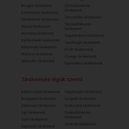
Bringás társkereső
Színházkedvelő
társkereső
Ezermester társkereső
Táncoslábú társkereső
Filmkedvelő társkereső
Társasjátékozós
Gamer társkereső
társkereső
Humoros társkereső
Vegetáriánus társkereső
Kertészkedő társkereső
Zenefüggő társkereső
Könyvmoly társkereső
Elvált társkeresők
Motoros társkereső
Özvegy társkeresők
Spirituális társkereső
Gyermekes társkeresők
Társkeresés régiók szerint
Békéscsabai társkereső
Salgótarjáni társkereső
Budapesti társkereső
Szegedi társkereső
Debreceni társkereső
Szekszárdi társkereső
Egri társkereső
Székesfehérvári
társkereső
Győri társkereső
Szolnoki társkereső
Kaposvári társkereső