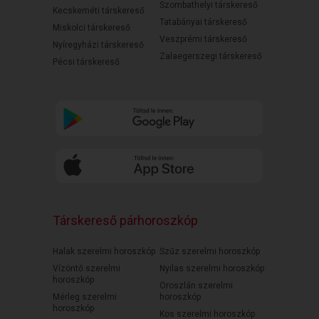
Szombathelyi társkereső
Kecskeméti társkereső
Tatabányai társkereső
Miskolci társkereső
Veszprémi társkereső
Nyíregyházi társkereső
Zalaegerszegi társkereső
Pécsi társkereső
Társkereső párhoroszkóp
Halak szerelmi horoszkóp
Szűz szerelmi horoszkóp
Vízöntő szerelmi
Nyilas szerelmi horoszkóp
horoszkóp
Oroszlán szerelmi
Mérleg szerelmi
horoszkóp
horoszkóp
Kos szerelmi horoszkóp