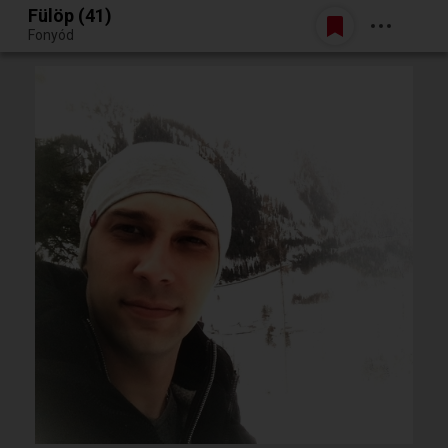
Fülöp (41)
Belépés
Fonyód
Egy jó randiból bármi lehet.