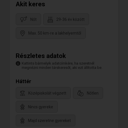
Akit keres
Nőt
29-36 év között
Max. 50 km-re a lakhelyemtől
Részletes adatok
Kattints bármelyik adatcímkére, ha szeretnél
megnézni minden társkeresőt, aki ezt állította be.
Háttér
Középiskolát végzett
Nőtlen
Nincs gyereke
Majd szeretne gyereket