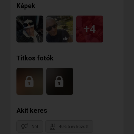
Képek
+4
1
Titkos fotók
Akit keres
Nőt
40-55 év között