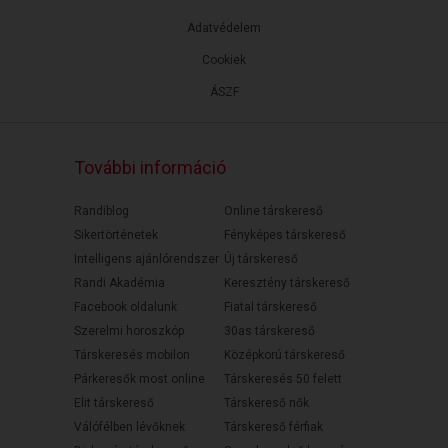
Adatvédelem
Cookiek
ÁSZF
További információ
Randiblog
Online társkereső
Sikertörténetek
Fényképes társkereső
Intelligens ajánlórendszer
Új társkereső
Randi Akadémia
Keresztény társkereső
Facebook oldalunk
Fiatal társkereső
Szerelmi horoszkóp
30as társkereső
Társkeresés mobilon
Középkorú társkereső
Párkeresők most online
Társkeresés 50 felett
Elit társkereső
Társkereső nők
Válófélben lévőknek
Társkereső férfiak