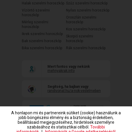
Halak szerelmi horoszkóp
Szűz szerelmi horoszkóp
Vízöntő szerelmi
Nyilas szerelmi horoszkóp
horoszkóp
Oroszlán szerelmi
Mérleg szerelmi
horoszkóp
horoszkóp
Kos szerelmi horoszkóp
Ikrek szerelmi horoszkóp
Skorpió szerelmi
Bak szerelmi horoszkóp
horoszkóp
Bika szerelmi horoszkóp
Rák szerelmi horoszkóp
Mert fontos vagy nekünk
mehnyakrak.info
Segítség, ha bajban vagy
randivonal.hu/a-nok-vedelmeben
A honlapon mi és partnereink sütiket (cookie) használunk a
jobb böngészési élmény és a biztonság érdekében,
beállításaid megjegyzéséhez, hirdetések személyre
szabásához és statisztikai célból.
További
információk
|
Információk a Google adatkezeléséről