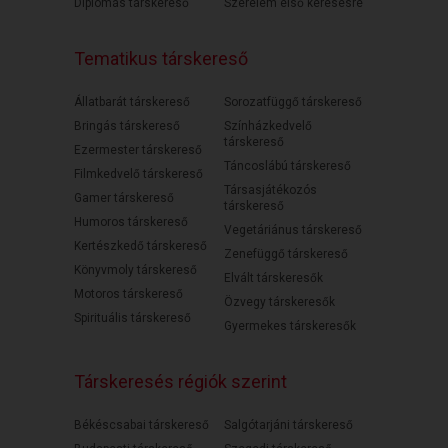
Diplomás társkereső
Szerelem első keresésre
Tematikus társkereső
Állatbarát társkereső
Sorozatfüggő társkereső
Bringás társkereső
Színházkedvelő
társkereső
Ezermester társkereső
Táncoslábú társkereső
Filmkedvelő társkereső
Társasjátékozós
Gamer társkereső
társkereső
Humoros társkereső
Vegetáriánus társkereső
Kertészkedő társkereső
Zenefüggő társkereső
Könyvmoly társkereső
Elvált társkeresők
Motoros társkereső
Özvegy társkeresők
Spirituális társkereső
Gyermekes társkeresők
Társkeresés régiók szerint
Békéscsabai társkereső
Salgótarjáni társkereső