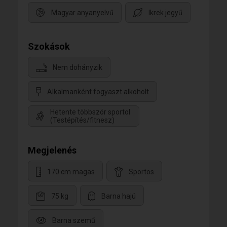
Magyar anyanyelvű
Ikrek jegyű
Szokások
Nem dohányzik
Alkalmanként fogyaszt alkoholt
Hetente többször sportol
(Testépítés/fitnesz)
Megjelenés
170 cm magas
Sportos
75 kg
Barna hajú
Barna szemű