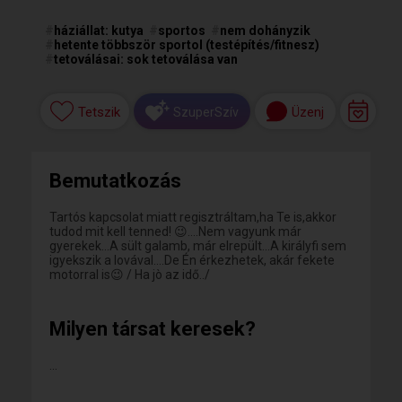
#
háziállat: kutya
#
sportos
#
nem dohányzik
#
hetente többször sportol (testépítés/fitnesz)
#
tetoválásai: sok tetoválása van
Tetszik
Üzenj
SzuperSzív
Bemutatkozás
Tartós kapcsolat miatt regisztráltam,ha Te is,akkor
tudod mit kell tenned! 😉….Nem vagyunk már
gyerekek…A sült galamb, már elrepült…A királyfi sem
igyekszik a lovával….De Én érkezhetek, akár fekete
motorral is😉 / Ha jò az idő../
Milyen társat keresek?
...