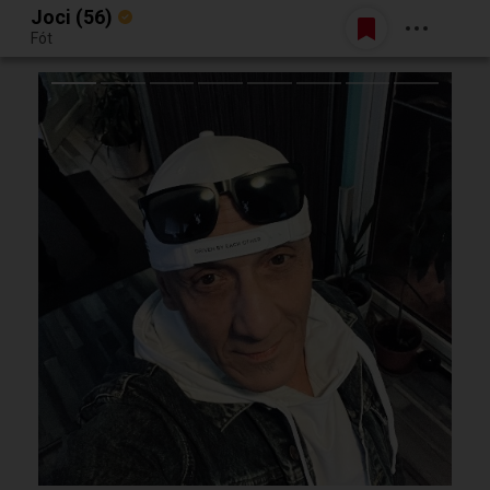
Joci (56)
Belépés
Fót
Egy jó randiból bármi lehet.