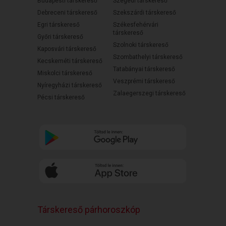
Budapesti társkereső
Szegedi társkereső
Debreceni társkereső
Szekszárdi társkereső
Egri társkereső
Székesfehérvári
társkereső
Győri társkereső
Szolnoki társkereső
Kaposvári társkereső
Szombathelyi társkereső
Kecskeméti társkereső
Tatabányai társkereső
Miskolci társkereső
Veszprémi társkereső
Nyíregyházi társkereső
Zalaegerszegi társkereső
Pécsi társkereső
Társkereső párhoroszkóp