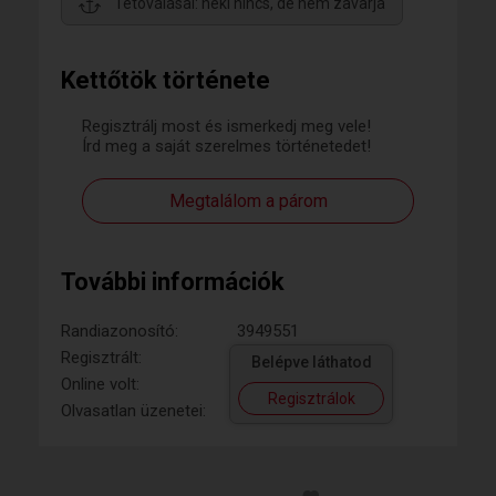
Tetoválásai: neki nincs, de nem zavarja
Kettőtök története
Regisztrálj most és ismerkedj meg vele!
Írd meg a saját szerelmes történetedet!
Megtalálom a párom
További információk
Randiazonosító:
3949551
Regisztrált:
Belépve láthatod
Online volt:
Regisztrálok
Olvasatlan üzenetei: