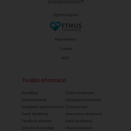
Ügyfélszolgálat
Adatvédelem
Cookiek
ÁSZF
További információ
Randiblog
Online társkereső
Sikertörténetek
Fényképes társkereső
Intelligens ajánlórendszer
Új társkereső
Randi Akadémia
Keresztény társkereső
Facebook oldalunk
Fiatal társkereső
Szerelmi horoszkóp
30as társkereső