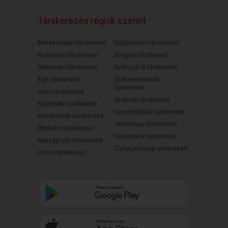
Társkeresés régiók szerint
Békéscsabai társkereső
Salgótarjáni társkereső
Budapesti társkereső
Szegedi társkereső
Debreceni társkereső
Szekszárdi társkereső
Egri társkereső
Székesfehérvári
társkereső
Győri társkereső
Szolnoki társkereső
Kaposvári társkereső
Szombathelyi társkereső
Kecskeméti társkereső
Tatabányai társkereső
Miskolci társkereső
Veszprémi társkereső
Nyíregyházi társkereső
Zalaegerszegi társkereső
Pécsi társkereső