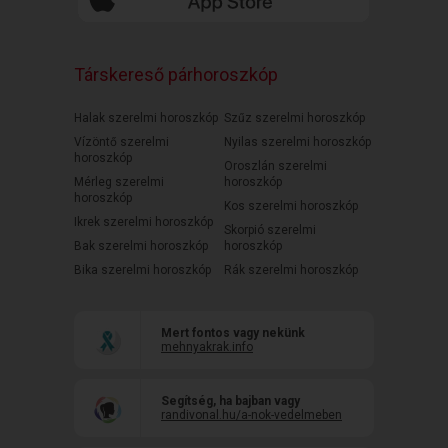
Társkereső párhoroszkóp
Halak szerelmi horoszkóp
Szűz szerelmi horoszkóp
Vízöntő szerelmi
Nyilas szerelmi horoszkóp
horoszkóp
Oroszlán szerelmi
Mérleg szerelmi
horoszkóp
horoszkóp
Kos szerelmi horoszkóp
Ikrek szerelmi horoszkóp
Skorpió szerelmi
Bak szerelmi horoszkóp
horoszkóp
Bika szerelmi horoszkóp
Rák szerelmi horoszkóp
Mert fontos vagy nekünk
mehnyakrak.info
Segítség, ha bajban vagy
randivonal.hu/a-nok-vedelmeben