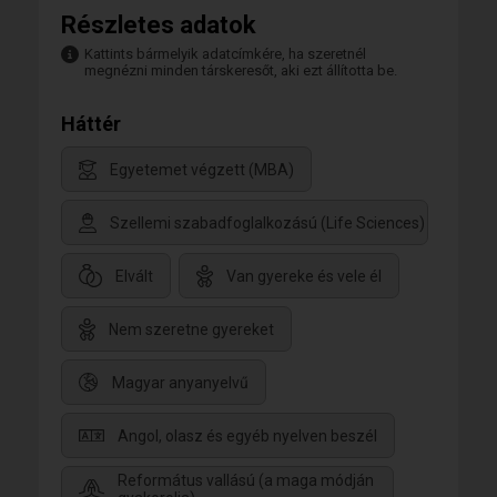
Részletes adatok
Kattints bármelyik adatcímkére, ha szeretnél
megnézni minden társkeresőt, aki ezt állította be.
Háttér
Egyetemet végzett (MBA)
Szellemi szabadfoglalkozású (Life Sciences)
Elvált
Van gyereke és vele él
Nem szeretne gyereket
Magyar anyanyelvű
Angol, olasz és egyéb nyelven beszél
Református vallású (a maga módján