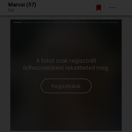
Marcsi (57)
Belépés
Fót
Egy jó randiból bármi lehet.
A fotót csak regisztrált
felhasználóként tekintheted meg.
Regisztrálok