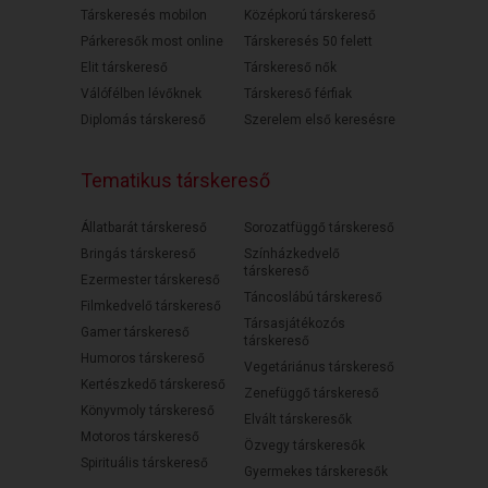
Társkeresés mobilon
Középkorú társkereső
Párkeresők most online
Társkeresés 50 felett
Elit társkereső
Társkereső nők
Válófélben lévőknek
Társkereső férfiak
Diplomás társkereső
Szerelem első keresésre
Tematikus társkereső
Állatbarát társkereső
Sorozatfüggő társkereső
Bringás társkereső
Színházkedvelő
társkereső
Ezermester társkereső
Táncoslábú társkereső
Filmkedvelő társkereső
Társasjátékozós
Gamer társkereső
társkereső
Humoros társkereső
Vegetáriánus társkereső
Kertészkedő társkereső
Zenefüggő társkereső
Könyvmoly társkereső
Elvált társkeresők
Motoros társkereső
Özvegy társkeresők
Spirituális társkereső
Gyermekes társkeresők