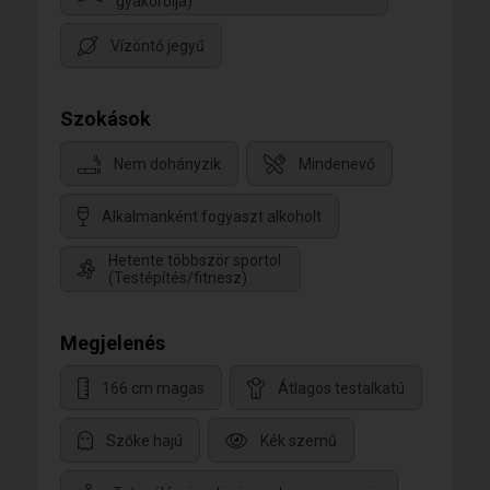
gyakorolja)
Vízöntő jegyű
Szokások
Nem dohányzik
Mindenevő
Alkalmanként fogyaszt alkoholt
Hetente többször sportol
(Testépítés/fitnesz)
Megjelenés
166 cm magas
Átlagos testalkatú
Szőke hajú
Kék szemű