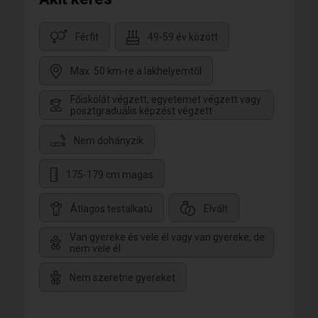
Férfit
49-59 év között
Max. 50 km-re a lakhelyemtől
Főiskolát végzett, egyetemet végzett vagy
posztgraduális képzést végzett
Nem dohányzik
175-179 cm magas
Átlagos testalkatú
Elvált
Van gyereke és vele él vagy van gyereke, de
nem vele él
Nem szeretne gyereket