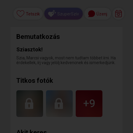
Tetszik
Üzenj
SzuperSzív
Bemutatkozás
Sziasztok!
Szia, Marcsi vagyok, most nem tudtam többet írni. Ha
érdekellek, írj vagy jelölj kedvencnek és ismerkedjünk.
Titkos fotók
+9
Akit keres