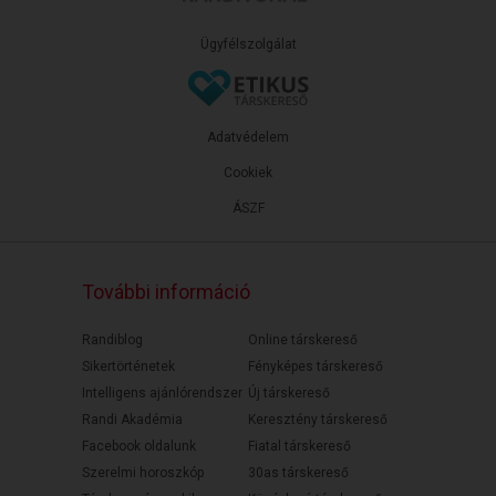
Ügyfélszolgálat
Adatvédelem
Cookiek
ÁSZF
További információ
Randiblog
Online társkereső
Sikertörténetek
Fényképes társkereső
Intelligens ajánlórendszer
Új társkereső
Randi Akadémia
Keresztény társkereső
Facebook oldalunk
Fiatal társkereső
Szerelmi horoszkóp
30as társkereső