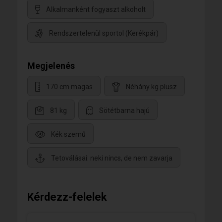
Alkalmanként fogyaszt alkoholt
Rendszertelenül sportol (Kerékpár)
Megjelenés
170 cm magas
Néhány kg plusz
81 kg
Sötétbarna hajú
Kék szemű
Tetoválásai: neki nincs, de nem zavarja
Kérdezz-felelek