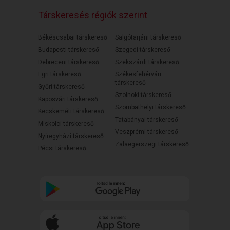
Társkeresés régiók szerint
Békéscsabai társkereső
Salgótarjáni társkereső
Budapesti társkereső
Szegedi társkereső
Debreceni társkereső
Szekszárdi társkereső
Egri társkereső
Székesfehérvári
társkereső
Győri társkereső
Szolnoki társkereső
Kaposvári társkereső
Szombathelyi társkereső
Kecskeméti társkereső
Tatabányai társkereső
Miskolci társkereső
Veszprémi társkereső
Nyíregyházi társkereső
Zalaegerszegi társkereső
Pécsi társkereső