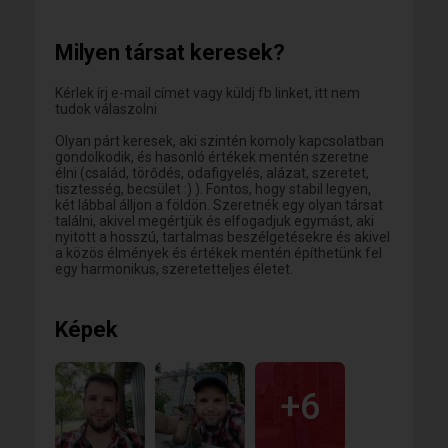
építhető
📢💭 | Nyílt beszélgetések, valódi kapcsolatok – nálam
ez nem kérdés
Milyen társat keresek?
🧬🤝 | Kötelesség és felelősség – hagyományos
értékek
🔑👨‍👩‍👧‍👦 | Becsület és hűség: ezek vezérelnek
Kérlek írj e-mail címet vagy küldj fb linket, itt nem
tudok válaszolni
32 éves vagyok, a mindennapokban IT területen
Olyan párt keresek, aki szintén komoly kapcsolatban
dolgozom. Szeretem rendszerezetten vezetni a
gondolkodik, és hasonló értékek mentén szeretne
dolgaimat, igaz ez a munkámra és a privát életemre
élni (család, törődés, odafigyelés, alázat, szeretet,
is. Úgy gondolom, csak így lehet előre jutni, ha az
tisztesség, becsület :) ). Fontos, hogy stabil legyen,
ember tudja, meddig ér a takaró :)
két lábbal álljon a földön. Szeretnék egy olyan társat
A szabadidőmben szeretek a kutyámmal játszani, és
találni, akivel megértjük és elfogadjuk egymást, aki
szívesen megyek kisebb-nagyobb körökre bringával,
nyitott a hosszú, tartalmas beszélgetésekre és akivel
de nagyon szeretek sétálni, és nagyokat beszélgetni
a közös élmények és értékek mentén építhetünk fel
a barátokkal (a csillagok és a tábortűz opcionális).
egy harmonikus, szeretetteljes életet.
Nagyon szeretem a társas játékos, összeülős,
beszélgetős estéket :)
Komoly kapcsolatra vágyom, ahol megvan a
Képek
kölcsönös megértés és elfogadás. Olyan kapcsolatot
keresek, ahol a hosszú beszélgetések, a közös
élmények és a hagyományos értékek fontos
szerepet játszanak. Hobbiként főzök is, szeretek
kísérletezni a konyhában. A célom egy olyan család
+6
létrehozása, ahol a férfi és női szerepek
természetesen vannak meg.