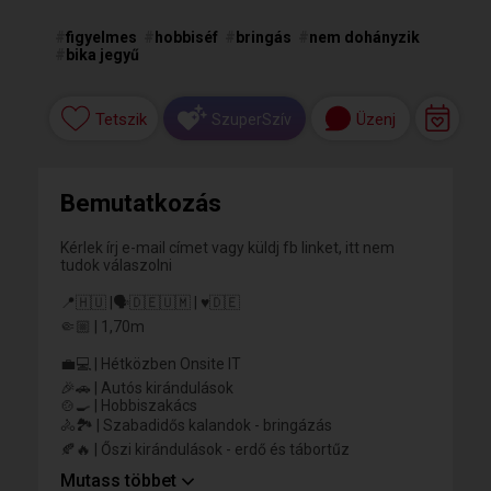
#
figyelmes
#
hobbiséf
#
bringás
#
nem dohányzik
#
bika jegyű
Tetszik
Üzenj
SzuperSzív
Bemutatkozás
Kérlek írj e-mail címet vagy küldj fb linket, itt nem
tudok válaszolni
📍🇭🇺 |🗣️🇩🇪🇺🇲 | ♥️🇩🇪
🤏🏼 | 1,70m
💼💻 | Hétközben Onsite IT
🎉🚗 | Autós kirándulások
🍲🍳 | Hobbiszakács
🚴🏞️ | Szabadidős kalandok - bringázás
🍂🔥 | Őszi kirándulások - erdő és tábortűz
Mutass többet
🧠💬 | Őszinte kommunikáció - enélkül semmi sem