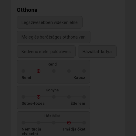
Otthona
Legszívesebben vidéken élne
Meleg és barátságos otthona van
Kedvenc étele: palócleves
Háziállat: kutya
Rend
Rend
Káosz
Konyha
Sütés-főzés
Étterem
Háziállat
Nem tudja
Imádja őket
elviselni