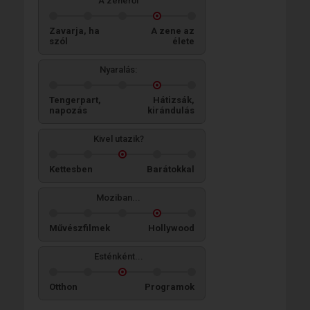
A zenéről
Zavarja, ha
A zene az
szól
élete
Nyaralás:
Tengerpart,
Hátizsák,
napozás
kirándulás
Kivel utazik?
Kettesben
Barátokkal
Moziban...
Művészfilmek
Hollywood
Esténként...
Otthon
Programok