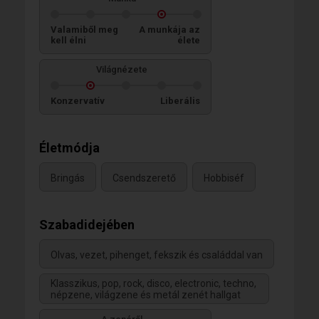
Valamiből meg
A munkája az
kell élni
élete
Világnézete
Konzervatív
Liberális
Életmódja
Bringás
Csendszerető
Hobbiséf
Szabadidejében
Olvas, vezet, pihenget, fekszik és családdal van
Klasszikus, pop, rock, disco, electronic, techno,
népzene, világzene és metál zenét hallgat