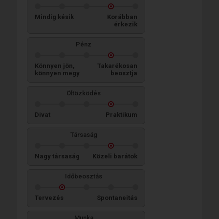
Mindig késik
Korábban
érkezik
Pénz
Könnyen jön,
Takarékosan
könnyen megy
beosztja
Öltözködés
Divat
Praktikum
Társaság
Nagy társaság
Közeli barátok
Időbeosztás
Tervezés
Spontaneitás
Munka