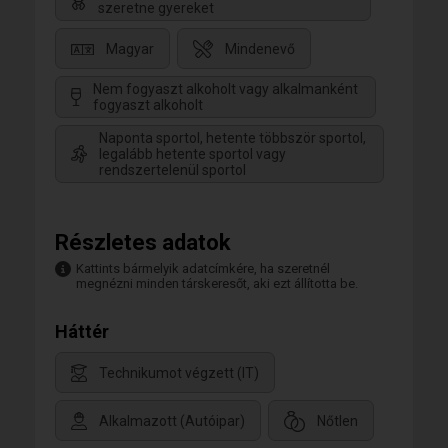
szeretne gyereket
Magyar
Mindenevő
Nem fogyaszt alkoholt vagy alkalmanként
fogyaszt alkoholt
Naponta sportol, hetente többször sportol,
legalább hetente sportol vagy
rendszertelenül sportol
Részletes adatok
Kattints bármelyik adatcímkére, ha szeretnél
megnézni minden társkeresőt, aki ezt állította be.
Háttér
Technikumot végzett (IT)
Alkalmazott (Autóipar)
Nőtlen