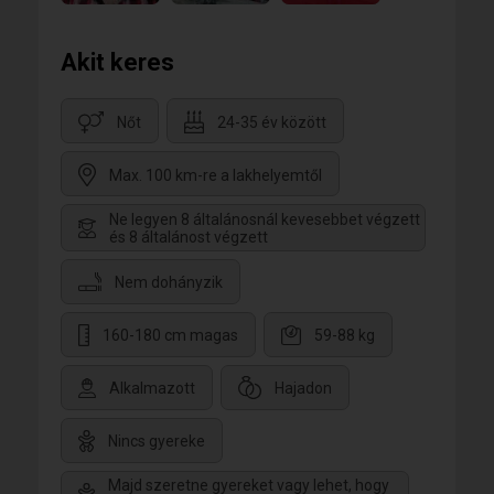
Akit keres
Nőt
24-35 év között
Max. 100 km-re a lakhelyemtől
Ne legyen 8 általánosnál kevesebbet végzett
és 8 általánost végzett
Nem dohányzik
160-180 cm magas
59-88 kg
Alkalmazott
Hajadon
Nincs gyereke
Majd szeretne gyereket vagy lehet, hogy