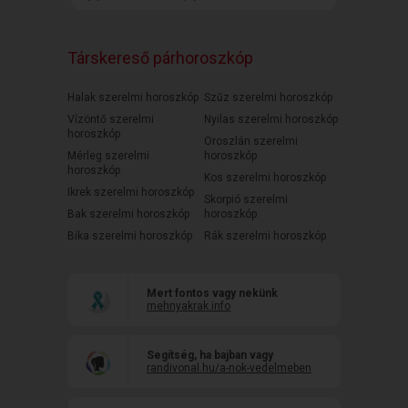
Társkereső párhoroszkóp
Halak szerelmi horoszkóp
Szűz szerelmi horoszkóp
Vízöntő szerelmi
Nyilas szerelmi horoszkóp
horoszkóp
Oroszlán szerelmi
Mérleg szerelmi
horoszkóp
horoszkóp
Kos szerelmi horoszkóp
Ikrek szerelmi horoszkóp
Skorpió szerelmi
Bak szerelmi horoszkóp
horoszkóp
Bika szerelmi horoszkóp
Rák szerelmi horoszkóp
Mert fontos vagy nekünk
mehnyakrak.info
Segítség, ha bajban vagy
randivonal.hu/a-nok-vedelmeben