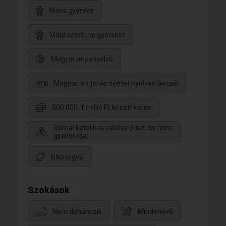
Nincs gyereke
Majd szeretne gyereket
Magyar anyanyelvű
Magyar, angol és német nyelven beszél
500.000-1 millió Ft között keres
Római katolikus vallású (hisz, de nem
gyakorolja)
Bika jegyű
Szokások
Nem dohányzik
Mindenevő