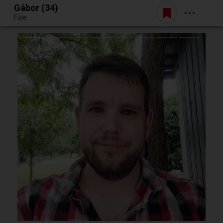
Gábor (34)
Belépés
Füle
Egy jó randiból bármi lehet.