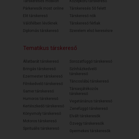
Társkeresés mobilon
Középkorú társkereső
Párkeresők most online
Társkeresés 50 felett
Elit társkereső
Társkereső nők
Válófélben lévőknek
Társkereső férfiak
Diplomás társkereső
Szerelem első keresésre
Tematikus társkereső
Állatbarát társkereső
Sorozatfüggő társkereső
Bringás társkereső
Színházkedvelő
társkereső
Ezermester társkereső
Táncoslábú társkereső
Filmkedvelő társkereső
Társasjátékozós
Gamer társkereső
társkereső
Humoros társkereső
Vegetáriánus társkereső
Kertészkedő társkereső
Zenefüggő társkereső
Könyvmoly társkereső
Elvált társkeresők
Motoros társkereső
Özvegy társkeresők
Spirituális társkereső
Gyermekes társkeresők