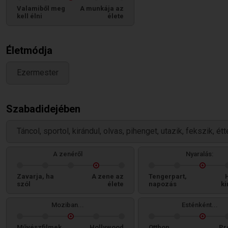
Valamiből meg
A munkája az
kell élni
élete
Életmódja
Ezermester
Szabadidejében
Táncol, sportol, kirándul, olvas, pihenget, utazik, fekszik, é
A zenéről
Nyaralás:
Zavarja, ha
A zene az
Tengerpart,
szól
élete
napozás
ki
Moziban...
Esténként...
Művészfilmek
Hollywood
Otthon
Pr