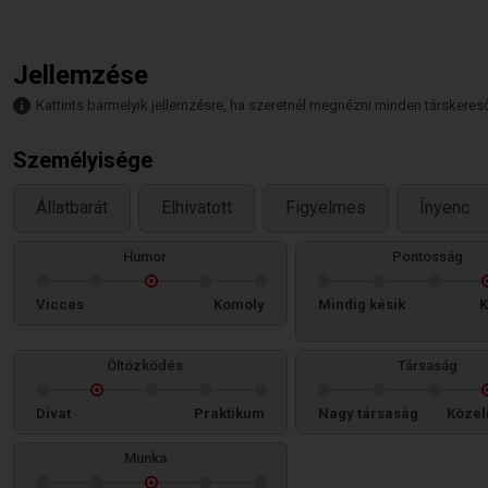
Jellemzése
Kattints bármelyik jellemzésre, ha szeretnél megnézni minden társkeresőt,
Személyisége
Állatbarát
Elhivatott
Figyelmes
Ínyenc
Humor
Pontosság
Vicces
Komoly
Mindig késik
K
Öltözködés
Társaság
Divat
Praktikum
Nagy társaság
Közel
Munka