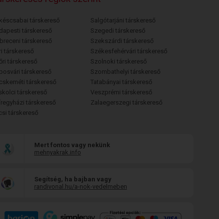
késcsabai társkereső
Salgótarjáni társkereső
dapesti társkereső
Szegedi társkereső
breceni társkereső
Szekszárdi társkereső
i társkereső
Székesfehérvári társkereső
őri társkereső
Szolnoki társkereső
posvári társkereső
Szombathelyi társkereső
cskeméti társkereső
Tatabányai társkereső
skolci társkereső
Veszprémi társkereső
íregyházi társkereső
Zalaegerszegi társkereső
csi társkereső
Mert fontos vagy nekünk
mehnyakrak.info
Segítség, ha bajban vagy
randivonal.hu/a-nok-vedelmeben