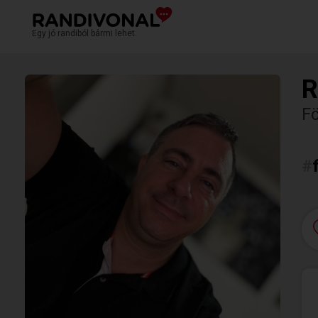
Egy jó randiból bármi lehet.
R
Fö
#