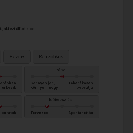
 aki ezt állította be.
Pozitív
Romantikus
Pénz
orábban
Könnyen jön,
Takarékosan
érkezik
könnyen megy
beosztja
Időbeosztás
i barátok
Tervezés
Spontaneitás