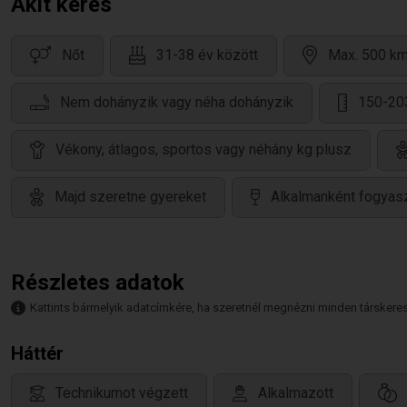
Akit keres
Nőt
31-38 év között
Max. 500 km
Nem dohányzik vagy néha dohányzik
150-20
Vékony, átlagos, sportos vagy néhány kg plusz
Majd szeretne gyereket
Alkalmanként fogyasz
Részletes adatok
Kattints bármelyik adatcímkére, ha szeretnél megnézni minden társkeresőt,
Háttér
Technikumot végzett
Alkalmazott