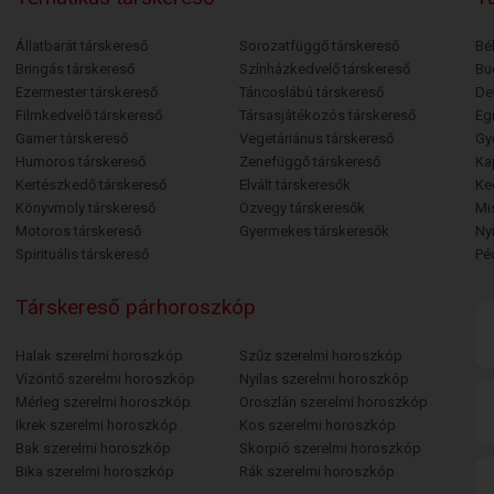
Állatbarát társkereső
Sorozatfüggő társkereső
Bé
Bringás társkereső
Színházkedvelő társkereső
Bu
Ezermester társkereső
Táncoslábú társkereső
De
Filmkedvelő társkereső
Társasjátékozós társkereső
Egr
Gamer társkereső
Vegetáriánus társkereső
Gy
Humoros társkereső
Zenefüggő társkereső
Ka
Kertészkedő társkereső
Elvált társkeresők
Ke
Könyvmoly társkereső
Özvegy társkeresők
Mi
Motoros társkereső
Gyermekes társkeresők
Ny
Spirituális társkereső
Pé
Társkereső párhoroszkóp
Halak szerelmi horoszkóp
Szűz szerelmi horoszkóp
Vízöntő szerelmi horoszkóp
Nyilas szerelmi horoszkóp
Mérleg szerelmi horoszkóp
Oroszlán szerelmi horoszkóp
Ikrek szerelmi horoszkóp
Kos szerelmi horoszkóp
Bak szerelmi horoszkóp
Skorpió szerelmi horoszkóp
Bika szerelmi horoszkóp
Rák szerelmi horoszkóp