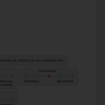
tterembe jár, moziba jár és családdal van
Kivel utazik?
Hátizsák,
Kettesben
Barátokkal
rándulás
ogramok