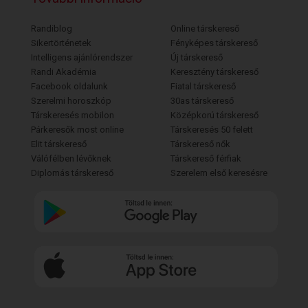
Randiblog
Online társkereső
Sikertörténetek
Fényképes társkereső
Intelligens ajánlórendszer
Új társkereső
Randi Akadémia
Keresztény társkereső
Facebook oldalunk
Fiatal társkereső
Szerelmi horoszkóp
30as társkereső
Társkeresés mobilon
Középkorú társkereső
Párkeresők most online
Társkeresés 50 felett
Elit társkereső
Társkereső nők
Válófélben lévőknek
Társkereső férfiak
Diplomás társkereső
Szerelem első keresésre