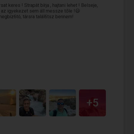
at keres ! Strapát bírja , hajtani lehet ! Belseje,
e az igyekezet sem áll messze tőle !😃
 megbíz6tó, társra talál6tsz bennem!
+5