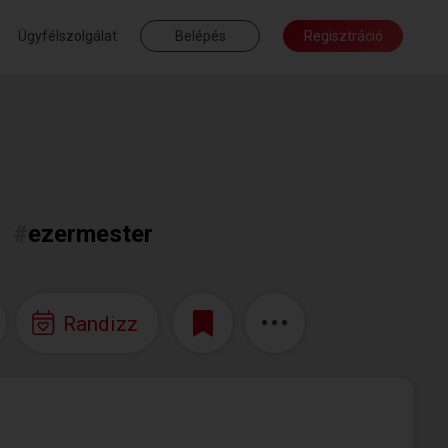
Ügyfélszolgálat
Belépés
Regisztráció
c
#
ezermester
Randizz