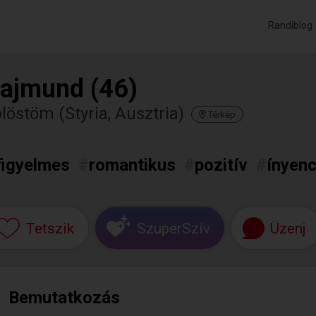
Randiblog
ajmund (46)
löstöm (Styria, Ausztria)
Térkép
figyelmes
#
romantikus
#
pozitív
#
ínyen
Tetszik
SzuperSzív
Üzenj
Bemutatkozás