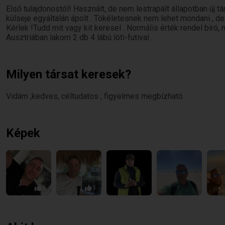
Első tulajdonostól! Használt, de nem lestrapált állapotban új társ
külseje egyáltalán ápolt . Tökéletesnek nem lehet mondani , d
Kérlek !Tudd mit vagy kit keresel . Normális érték rendel biró,
Ausztriában lakom 2 db 4 lábú lóti-futival .
Milyen társat keresek?
Vidám ,kedves, céltudatos , figyelmes megbízható .
Képek
1
1