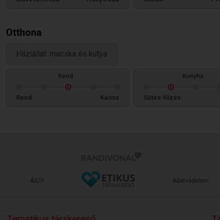
Otthona
Háziállat: macska és kutya
Rend
Konyha
Rend
Káosz
Sütés-főzés
ÁSZF
Adatvédelem
Tematikus társkereső
Tá