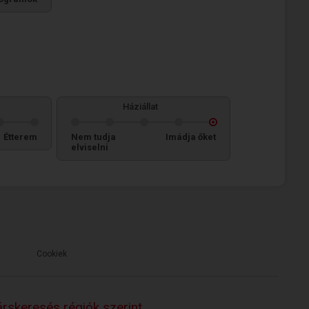
Háziállat
Étterem
Nem tudja
Imádja őket
elviselni
Cookiek
rskeresés régiók szerint