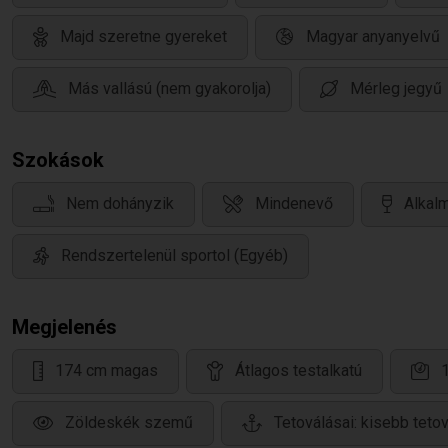
Majd szeretne gyereket
Magyar anyanyelvű
Más vallású (nem gyakorolja)
Mérleg jegyű
Szokások
Nem dohányzik
Mindenevő
Alkalm
Rendszertelenül sportol (Egyéb)
Megjelenés
174 cm magas
Átlagos testalkatú
Zöldeskék szemű
Tetoválásai: kisebb teto