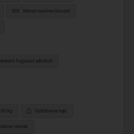
Német nyelven beszél
anként fogyaszt alkoholt
100 kg
Sötétbarna hajú
válásai vannak