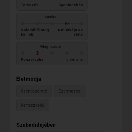
Tervezés
Spontaneitás
Munka
Valamiből meg
A munkája az
kell élni
élete
Világnézete
Konzervatív
Liberális
Életmódja
Csendszerető
Ezermester
Kertészkedő
Szabadidejében