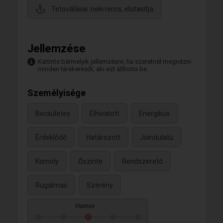
Tetoválásai: neki nincs, elutasítja
Jellemzése
Kattints bármelyik jellemzésre, ha szeretnél megnézni
minden társkeresőt, aki ezt állította be.
Személyisége
Becsületes
Elhivatott
Energikus
Érdeklődő
Határozott
Jóindulatú
Komoly
Őszinte
Rendszerető
Rugalmas
Szerény
Humor