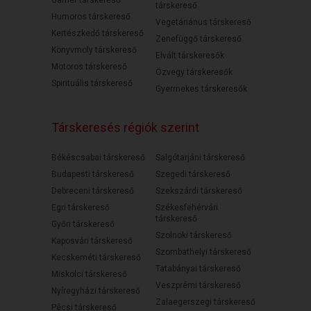
társkereső
Humoros társkereső
Vegetáriánus társkereső
Kertészkedő társkereső
Zenefüggő társkereső
Könyvmoly társkereső
Elvált társkeresők
Motoros társkereső
Özvegy társkeresők
Spirituális társkereső
Gyermekes társkeresők
Társkeresés régiók szerint
Békéscsabai társkereső
Salgótarjáni társkereső
Budapesti társkereső
Szegedi társkereső
Debreceni társkereső
Szekszárdi társkereső
Egri társkereső
Székesfehérvári
társkereső
Győri társkereső
Szolnoki társkereső
Kaposvári társkereső
Szombathelyi társkereső
Kecskeméti társkereső
Tatabányai társkereső
Miskolci társkereső
Veszprémi társkereső
Nyíregyházi társkereső
Zalaegerszegi társkereső
Pécsi társkereső