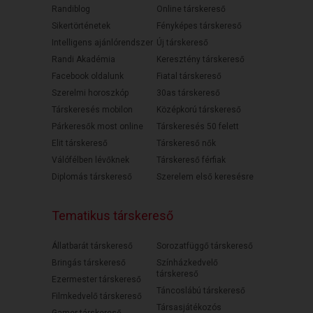
Randiblog
Online társkereső
Sikertörténetek
Fényképes társkereső
Intelligens ajánlórendszer
Új társkereső
Randi Akadémia
Keresztény társkereső
Facebook oldalunk
Fiatal társkereső
Szerelmi horoszkóp
30as társkereső
Társkeresés mobilon
Középkorú társkereső
Párkeresők most online
Társkeresés 50 felett
Elit társkereső
Társkereső nők
Válófélben lévőknek
Társkereső férfiak
Diplomás társkereső
Szerelem első keresésre
Tematikus társkereső
Állatbarát társkereső
Sorozatfüggő társkereső
Bringás társkereső
Színházkedvelő
társkereső
Ezermester társkereső
Táncoslábú társkereső
Filmkedvelő társkereső
Társasjátékozós
Gamer társkereső