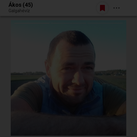
Ákos (45)
Belépés
Galgahévíz
Egy jó randiból bármi lehet.