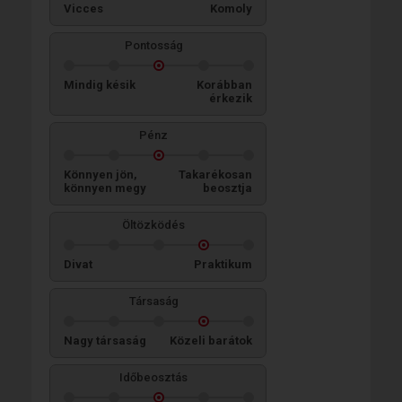
Vicces
Komoly
Pontosság
Mindig késik
Korábban
érkezik
Pénz
Könnyen jön,
Takarékosan
könnyen megy
beosztja
Öltözködés
Divat
Praktikum
Társaság
Nagy társaság
Közeli barátok
Időbeosztás