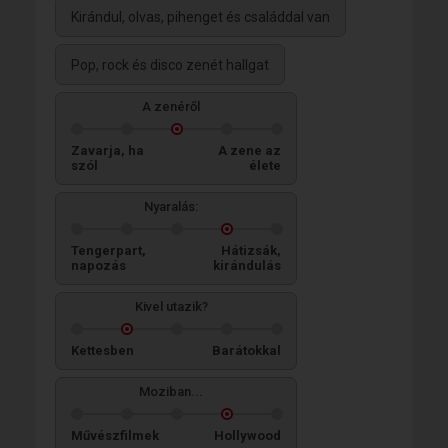
Kirándul, olvas, pihenget és családdal van
Pop, rock és disco zenét hallgat
A zenéről
Zavarja, ha
A zene az
szól
élete
Nyaralás:
Tengerpart,
Hátizsák,
napozás
kirándulás
Kivel utazik?
Kettesben
Barátokkal
Moziban...
Művészfilmek
Hollywood