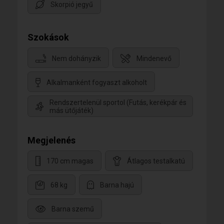
Skorpió jegyű
Szokások
Nem dohányzik
Mindenevő
Alkalmanként fogyaszt alkoholt
Rendszertelenül sportol (Futás, kerékpár és
más ütőjáték)
Megjelenés
170 cm magas
Átlagos testalkatú
68 kg
Barna hajú
Barna szemű