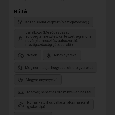
Háttér
Középiskolát végzett (Mezőgazdaság.)
Vállalkozó (Mezőgazdaság,
zöldségtermesztés, kertészet, agrárium,
növénytermesztés, autószerelő,
mezőgazdasági gépszerelő.)
Nőtlen
Nincs gyereke
Még nem tudja, hogy szeretne-e gyereket
Magyar anyanyelvű
Magyar, német és orosz nyelven beszél
Római katolikus vallású (alkalmanként
gyakorolja)