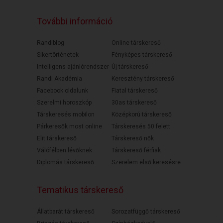
További információ
Randiblog
Online társkereső
Sikertörténetek
Fényképes társkereső
Intelligens ajánlórendszer
Új társkereső
Randi Akadémia
Keresztény társkereső
Facebook oldalunk
Fiatal társkereső
Szerelmi horoszkóp
30as társkereső
Társkeresés mobilon
Középkorú társkereső
Párkeresők most online
Társkeresés 50 felett
Elit társkereső
Társkereső nők
Válófélben lévőknek
Társkereső férfiak
Diplomás társkereső
Szerelem első keresésre
Tematikus társkereső
Állatbarát társkereső
Sorozatfüggő társkereső