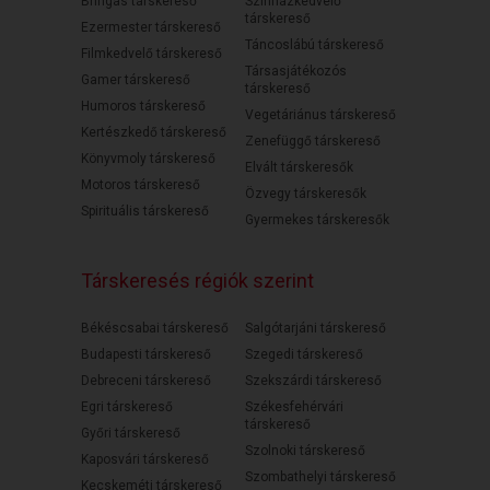
Bringás társkereső
Színházkedvelő
társkereső
Ezermester társkereső
Táncoslábú társkereső
Filmkedvelő társkereső
Társasjátékozós
Gamer társkereső
társkereső
Humoros társkereső
Vegetáriánus társkereső
Kertészkedő társkereső
Zenefüggő társkereső
Könyvmoly társkereső
Elvált társkeresők
Motoros társkereső
Özvegy társkeresők
Spirituális társkereső
Gyermekes társkeresők
Társkeresés régiók szerint
Békéscsabai társkereső
Salgótarjáni társkereső
Budapesti társkereső
Szegedi társkereső
Debreceni társkereső
Szekszárdi társkereső
Egri társkereső
Székesfehérvári
társkereső
Győri társkereső
Szolnoki társkereső
Kaposvári társkereső
Szombathelyi társkereső
Kecskeméti társkereső