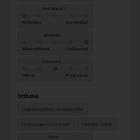
Kivel utazik?
Kettesben
Barátokkal
Moziban...
Művészfilmek
Hollywood
Esténként...
Otthon
Programok
Otthona
Legszívesebben városban élne
Hétköznapi otthona van
Háziállat: hüllők
Rend