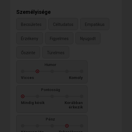
Személyisége
Becsületes
Céltudatos
Empatikus
Érzékeny
Figyelmes
Nyugodt
Őszinte
Türelmes
Humor
Vicces
Komoly
Pontosság
Mindig késik
Korábban
érkezik
Pénz