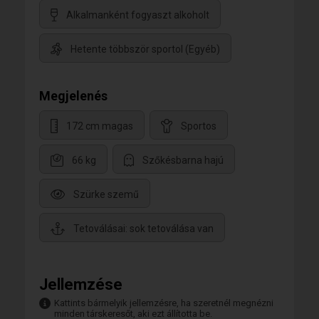
Alkalmanként fogyaszt alkoholt
Hetente többször sportol (Egyéb)
Megjelenés
172 cm magas
Sportos
66 kg
Szőkésbarna hajú
Szürke szemű
Tetoválásai: sok tetoválása van
Jellemzése
Kattints bármelyik jellemzésre, ha szeretnél megnézni
minden társkeresőt, aki ezt állította be.