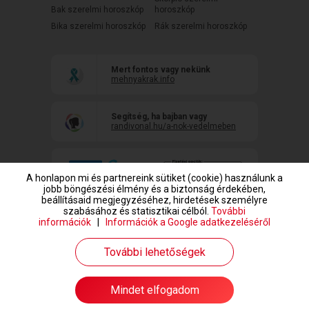
Bak szerelmi horoszkóp
horoszkóp
Bika szerelmi horoszkóp
Rák szerelmi horoszkóp
Mert fontos vagy nekünk
mehnyakrak.info
Segítség, ha bajban vagy
randivonal.hu/a-nok-vedelmeben
A honlapon mi és partnereink sütiket (cookie) használunk a
jobb böngészési élmény és a biztonság érdekében,
beállításaid megjegyzéséhez, hirdetések személyre
szabásához és statisztikai célból.
További
információk
|
Információk a Google adatkezeléséről
www.randivonal.hu © Copyright 1999-2026 Dating Central Europe Zrt.
További lehetőségek
Mindet elfogadom