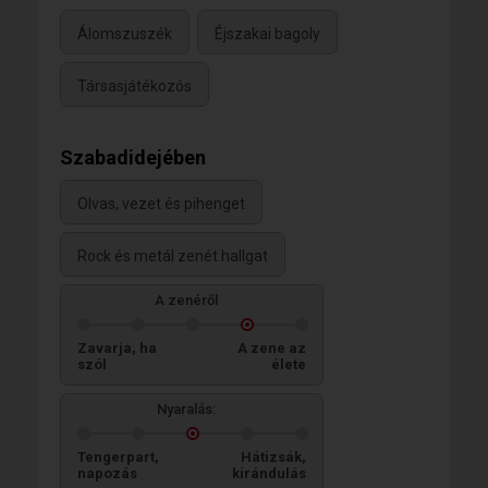
Álomszuszék
Éjszakai bagoly
Társasjátékozós
Szabadidejében
Olvas, vezet és pihenget
Rock és metál zenét hallgat
A zenéről
Zavarja, ha
A zene az
szól
élete
Nyaralás:
Tengerpart,
Hátizsák,
napozás
kirándulás