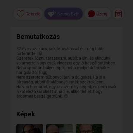
Tetszik
Üzenj
SzuperSzív
Bemutatkozás
32 éves szakács, sok tetoválással és még több
történettel. 😄
Szeretek főzni, társasozni, autóba ülni és elindulni
valamerre, vagy csak elveszni egy jó beszélgetésben.
Néha spontán hülyeségek, néha mélyebb témák –
hangulattól függ.
Nem szeretem túlbonyolítani a dolgokat. Ha jó a
társaság, abból általában jó esték szoktak lenni.
Ha van humorod, egy kis személyiséged, és nem csak
a kötelező köröket futnád le, akkor lehet, hogy
érdemes beszélgetnünk. 😉
Képek