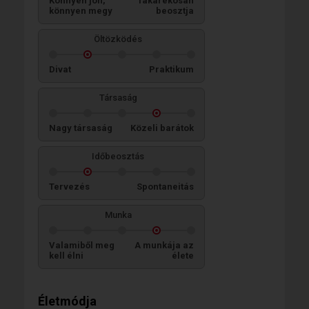
Könnyen jön,
Takarékosan
könnyen megy
beosztja
Öltözködés
Divat
Praktikum
Társaság
Nagy társaság
Közeli barátok
Időbeosztás
Tervezés
Spontaneitás
Munka
Valamiből meg
A munkája az
kell élni
élete
Életmódja