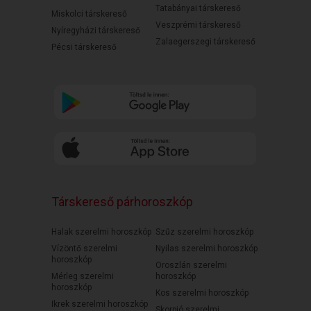
Tatabányai társkereső
Miskolci társkereső
Veszprémi társkereső
Nyíregyházi társkereső
Zalaegerszegi társkereső
Pécsi társkereső
Társkereső párhoroszkóp
Halak szerelmi horoszkóp
Szűz szerelmi horoszkóp
Vízöntő szerelmi
Nyilas szerelmi horoszkóp
horoszkóp
Oroszlán szerelmi
Mérleg szerelmi
horoszkóp
horoszkóp
Kos szerelmi horoszkóp
Ikrek szerelmi horoszkóp
Skorpió szerelmi