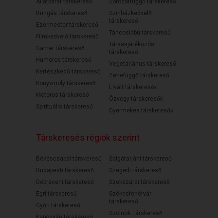
Állatbarát társkereső
Sorozatfüggő társkereső
Bringás társkereső
Színházkedvelő
társkereső
Ezermester társkereső
Táncoslábú társkereső
Filmkedvelő társkereső
Társasjátékozós
Gamer társkereső
társkereső
Humoros társkereső
Vegetáriánus társkereső
Kertészkedő társkereső
Zenefüggő társkereső
Könyvmoly társkereső
Elvált társkeresők
Motoros társkereső
Özvegy társkeresők
Spirituális társkereső
Gyermekes társkeresők
Társkeresés régiók szerint
Békéscsabai társkereső
Salgótarjáni társkereső
Budapesti társkereső
Szegedi társkereső
Debreceni társkereső
Szekszárdi társkereső
Egri társkereső
Székesfehérvári
társkereső
Győri társkereső
Szolnoki társkereső
Kaposvári társkereső