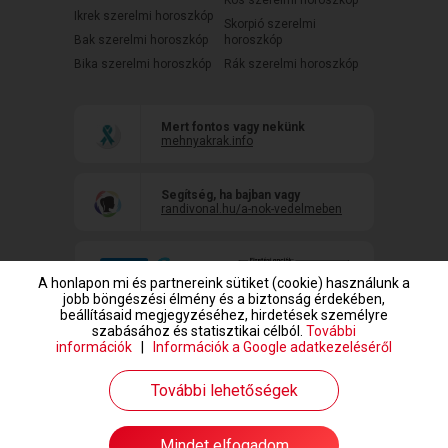
Ikrek szerelmi horoszkóp
Skorpió szerelmi
Bak szerelmi horoszkóp
horoszkóp
Bika szerelmi horoszkóp
Rák szerelmi horoszkóp
Mert fontos vagy nekünk
mehnyakrak.info
Segítség, ha bajban vagy
randivonal.hu/a-nok-vedelmeben
A honlapon mi és partnereink sütiket (cookie) használunk a
jobb böngészési élmény és a biztonság érdekében,
beállításaid megjegyzéséhez, hirdetések személyre
szabásához és statisztikai célból.
További
információk
|
Információk a Google adatkezeléséről
www.randivonal.hu © Copyright 1999-2026 Dating Central Europe Zrt.
További lehetőségek
Mindet elfogadom