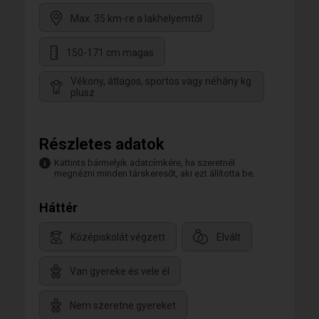
Max. 35 km-re a lakhelyemtől
150-171 cm magas
Vékony, átlagos, sportos vagy néhány kg
plusz
Részletes adatok
Kattints bármelyik adatcímkére, ha szeretnél
megnézni minden társkeresőt, aki ezt állította be.
Háttér
Középiskolát végzett
Elvált
Van gyereke és vele él
Nem szeretne gyereket