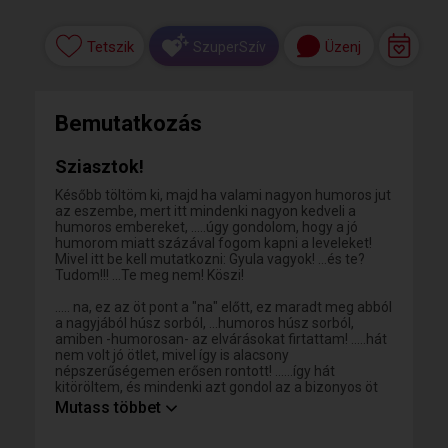
Tetszik
Üzenj
SzuperSzív
Bemutatkozás
Sziasztok!
Később töltöm ki, majd ha valami nagyon humoros jut
az eszembe, mert itt mindenki nagyon kedveli a
humoros embereket, .....úgy gondolom, hogy a jó
humorom miatt százával fogom kapni a leveleket!
Mivel itt be kell mutatkozni: Gyula vagyok! ...és te?
Tudom!!! ...Te meg nem! Köszi!
..... na, ez az öt pont a "na" előtt, ez maradt meg abból
a nagyjából húsz sorból, ...humoros húsz sorból,
amiben -humorosan- az elvárásokat firtattam! .....hát
nem volt jó ötlet, mivel így is alacsony
népszerűségemen erősen rontott! ......így hát
kitöröltem, és mindenki azt gondol az a bizonyos öt
pont mögé amit akar, .....de önkritikusan ám!!!!! , mert
Mutass többet
megint írok valami ....humorosat! (én így hívom! ) Apró
segítség, amolyan betü-puzzle, itt vannak a kitörölt