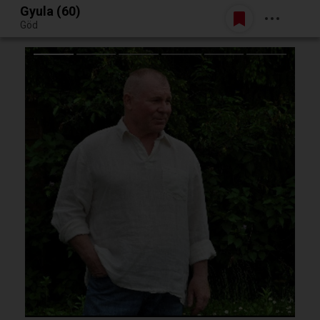
Gyula (60)
Belépés
Göd
Egy jó randiból bármi lehet.