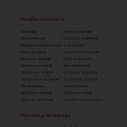
További információ
Randiblog
Online társkereső
Sikertörténetek
Fényképes társkereső
Intelligens ajánlórendszer
Új társkereső
Randi Akadémia
Keresztény társkereső
Facebook oldalunk
Fiatal társkereső
Szerelmi horoszkóp
30as társkereső
Társkeresés mobilon
Középkorú társkereső
Párkeresők most online
Társkeresés 50 felett
Elit társkereső
Társkereső nők
Válófélben lévőknek
Társkereső férfiak
Diplomás társkereső
Szerelem első keresésre
Tematikus társkereső