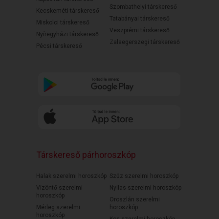
Szombathelyi társkereső
Kecskeméti társkereső
Tatabányai társkereső
Miskolci társkereső
Veszprémi társkereső
Nyíregyházi társkereső
Zalaegerszegi társkereső
Pécsi társkereső
Társkereső párhoroszkóp
Halak szerelmi horoszkóp
Szűz szerelmi horoszkóp
Vízöntő szerelmi
Nyilas szerelmi horoszkóp
horoszkóp
Oroszlán szerelmi
Mérleg szerelmi
horoszkóp
horoszkóp
Kos szerelmi horoszkóp