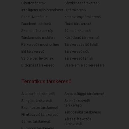
Sikertörténetek
Fényképes társkereső
Intelligens ajánlórendszer
Új társkereső
Randi Akadémia
Keresztény társkereső
Facebook oldalunk
Fiatal társkereső
Szerelmi horoszkóp
30as társkereső
Társkeresés mobilon
Középkorú társkereső
Párkeresők most online
Társkeresés 50 felett
Elit társkereső
Társkereső nők
Válófélben lévőknek
Társkereső férfiak
Diplomás társkereső
Szerelem első keresésre
Tematikus társkereső
Állatbarát társkereső
Sorozatfüggő társkereső
Bringás társkereső
Színházkedvelő
társkereső
Ezermester társkereső
Táncoslábú társkereső
Filmkedvelő társkereső
Társasjátékozós
Gamer társkereső
társkereső
Humoros társkereső