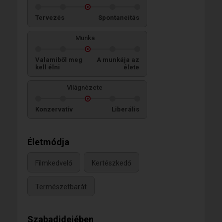
Tervezés
Spontaneitás
Munka
Valamiből meg
A munkája az
kell élni
élete
Világnézete
Konzervatív
Liberális
Életmódja
Filmkedvelő
Kertészkedő
Természetbarát
Szabadidejében