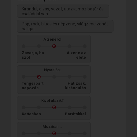
Kirándul, olvas, vezet, utazik, moziba jár és
családdal van
Pop, rock, blues és népzene, világzene zenét
hallgat
A zenéről
Zavarja, ha
A zene az
szól
élete
Nyaralás:
Tengerpart,
Hátizsák,
napozás
kirándulás
Kivel utazik?
Kettesben
Barátokkal
Moziban...