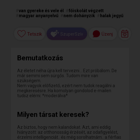
#
van gyereke és vele él
#
főiskolát végzett
#
magyar anyanyelvű
#
nem dohányzik
#
halak jegyű
Tetszik
Üzenj
SzuperSzív
Bemutatkozás
Az életet néha újra kell tervezni... Ezt próbálom. De
már semmi sem sürgős. Tudom mire van
szükségem.
Nem vagyok előfizető, ezért nem tudok reagálni a
megkeresésre. Ha komolyan gondolod e-mailen
tudsz elérni: *moderálva*
Milyen társat keresek?
Az biztos, hogy nem kalandokat. Azt, ami eddig
hiányzott: az otthonosság érzését, az odafigyelést,
érzelmi intelligenciát.. és még sorolhatnám.. a férfias