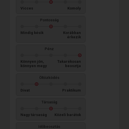
Vicces
Komoly
Pontosság
Mindig késik
Korábban
érkezik
Pénz
Könnyen jön,
Takarékosan
könnyen megy
beosztja
Öltözködés
Divat
Praktikum
Társaság
Nagy társaság
Közeli barátok
Időbeosztás