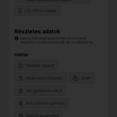
szakmunkásképzőt végzett
173-190 cm magas
Részletes adatok
Kattints bármelyik adatcímkére, ha szeretnél
megnézni minden társkeresőt, aki ezt állította be.
Háttér
Főiskolát végzett
Alkalmazott (Oktatás)
Elvált
Van gyereke és vele él
Nem szeretne gyereket
Magyar anyanyelvű