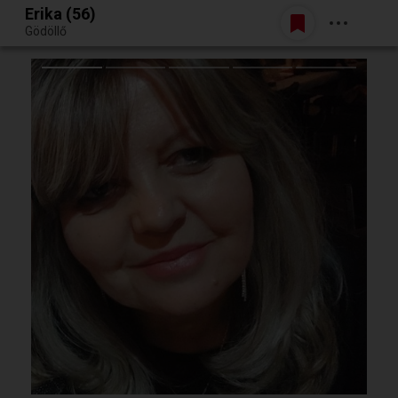
Erika (56)
Belépés
Gödöllő
Egy jó randiból bármi lehet.