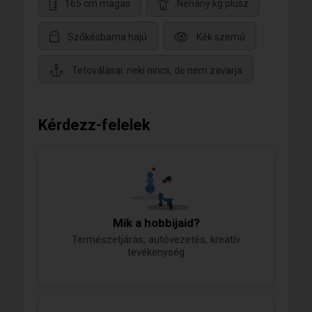
165 cm magas
Néhány kg plusz
Szőkésbarna hajú
Kék szemű
Tetoválásai: neki nincs, de nem zavarja
Kérdezz-felelek
Mik a hobbijaid?
Természetjárás, autóvezetés, kreatív
tevékenység