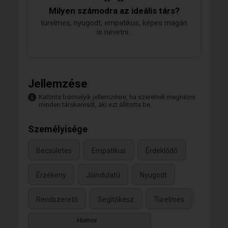
Milyen számodra az ideális társ?
türelmes, nyugodt, empatikus, képes magán
is nevetni..
Jellemzése
Kattints bármelyik jellemzésre, ha szeretnél megnézni
minden társkeresőt, aki ezt állította be.
Személyisége
Becsületes
Empatikus
Érdeklődő
Érzékeny
Jóindulatú
Nyugodt
Rendszerető
Segítőkész
Türelmes
Humor