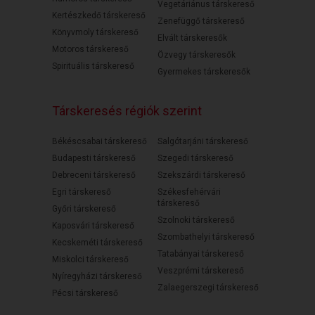
Vegetáriánus társkereső
Kertészkedő társkereső
Zenefüggő társkereső
Könyvmoly társkereső
Elvált társkeresők
Motoros társkereső
Özvegy társkeresők
Spirituális társkereső
Gyermekes társkeresők
Társkeresés régiók szerint
Békéscsabai társkereső
Salgótarjáni társkereső
Budapesti társkereső
Szegedi társkereső
Debreceni társkereső
Szekszárdi társkereső
Egri társkereső
Székesfehérvári
társkereső
Győri társkereső
Szolnoki társkereső
Kaposvári társkereső
Szombathelyi társkereső
Kecskeméti társkereső
Tatabányai társkereső
Miskolci társkereső
Veszprémi társkereső
Nyíregyházi társkereső
Zalaegerszegi társkereső
Pécsi társkereső