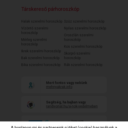
Társkereső párhoroszkóp
Halak szerelmi horoszkóp
Szűz szerelmi horoszkóp
Vízöntő szerelmi
Nyilas szerelmi horoszkóp
horoszkóp
Oroszlán szerelmi
Mérleg szerelmi
horoszkóp
horoszkóp
Kos szerelmi horoszkóp
Ikrek szerelmi horoszkóp
Skorpió szerelmi
Bak szerelmi horoszkóp
horoszkóp
Bika szerelmi horoszkóp
Rák szerelmi horoszkóp
Mert fontos vagy nekünk
mehnyakrak.info
Segítség, ha bajban vagy
randivonal.hu/a-nok-vedelmeben
A honlapon mi és partnereink sütiket (cookie) használunk a