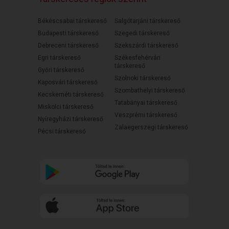
Békéscsabai társkereső
Salgótarjáni társkereső
Budapesti társkereső
Szegedi társkereső
Debreceni társkereső
Szekszárdi társkereső
Egri társkereső
Székesfehérvári
társkereső
Győri társkereső
Szolnoki társkereső
Kaposvári társkereső
Szombathelyi társkereső
Kecskeméti társkereső
Tatabányai társkereső
Miskolci társkereső
Veszprémi társkereső
Nyíregyházi társkereső
Zalaegerszegi társkereső
Pécsi társkereső