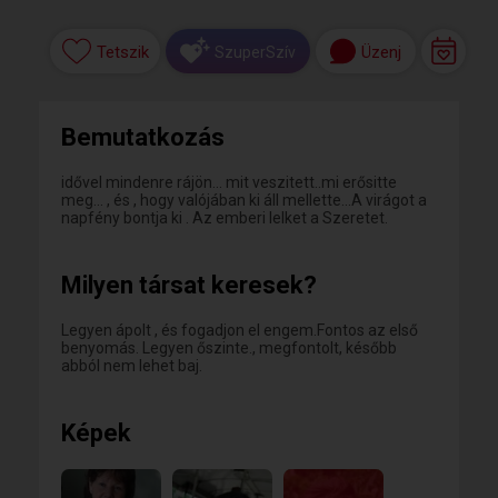
Tetszik
Üzenj
SzuperSzív
Bemutatkozás
idővel mindenre rájön... mit veszitett..mi erősitte
meg... , és , hogy valójában ki áll mellette...A virágot a
napfény bontja ki . Az emberi lelket a Szeretet.
Milyen társat keresek?
Legyen ápolt , és fogadjon el engem.Fontos az első
benyomás. Legyen őszinte., megfontolt, később
abból nem lehet baj.
Képek