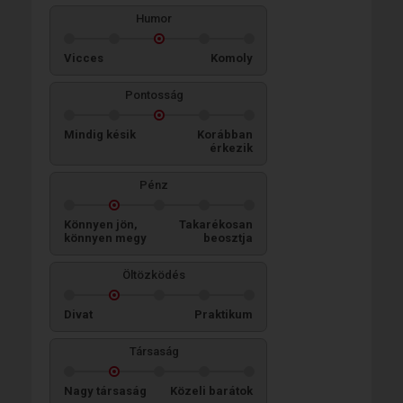
Humor
Vicces
Komoly
Pontosság
Mindig késik
Korábban
érkezik
Pénz
Könnyen jön,
Takarékosan
könnyen megy
beosztja
Öltözködés
Divat
Praktikum
Társaság
Nagy társaság
Közeli barátok