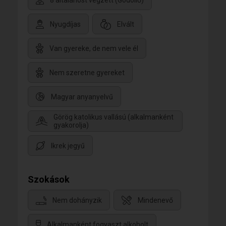
8 általánost végzett (Gödöllő)
Nyugdíjas
Elvált
Van gyereke, de nem vele él
Nem szeretne gyereket
Magyar anyanyelvű
Görög katolikus vallású (alkalmanként
gyakorolja)
Ikrek jegyű
Szokások
Nem dohányzik
Mindenevő
Alkalmanként fogyaszt alkoholt