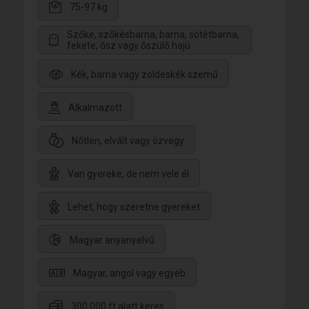
75-97 kg
Szőke, szőkésbarna, barna, sötétbarna,
fekete, ősz vagy őszülő hajú
Kék, barna vagy zöldeskék szemű
Alkalmazott
Nőtlen, elvált vagy özvegy
Van gyereke, de nem vele él
Lehet, hogy szeretne gyereket
Magyar anyanyelvű
Magyar, angol vagy egyéb
300.000 ft alatt keres