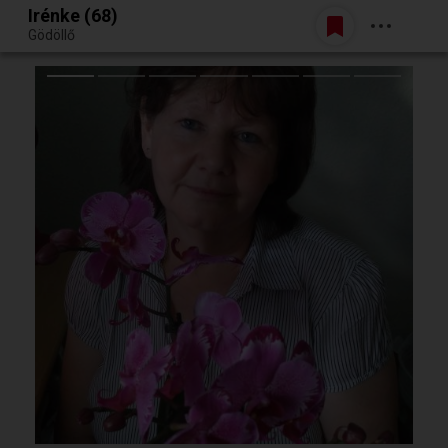
Irénke (68)
Belépés
Gödöllő
Egy jó randiból bármi lehet.