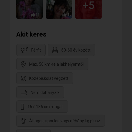
+5
11
4
Akit keres
Férfit
60-60 év között
Max. 50 km-re a lakhelyemtől
Középiskolát végzett
Nem dohányzik
167-186 cm magas
Átlagos, sportos vagy néhány kg plusz