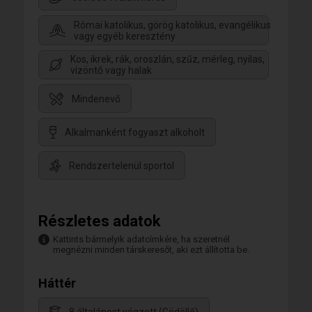
Római katolikus, görög katolikus, evangélikus
vagy egyéb keresztény
Kos, ikrek, rák, oroszlán, szűz, mérleg, nyilas,
vízöntő vagy halak
Mindenevő
Alkalmanként fogyaszt alkoholt
Rendszertelenül sportol
Részletes adatok
Kattints bármelyik adatcímkére, ha szeretnél
megnézni minden társkeresőt, aki ezt állította be.
Háttér