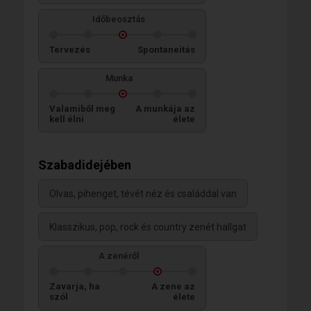
Időbeosztás
Tervezés
Spontaneitás
Munka
Valamiből meg
A munkája az
kell élni
élete
Szabadidejében
Olvas, pihenget, tévét néz és családdal van
Klasszikus, pop, rock és country zenét hallgat
A zenéről
Zavarja, ha
A zene az
szól
élete