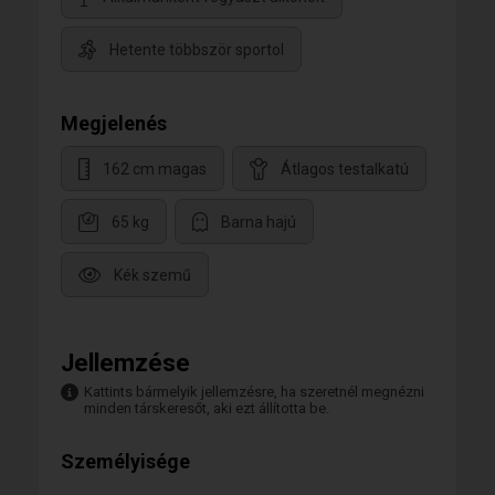
Hetente többször sportol
Megjelenés
162 cm magas
Átlagos testalkatú
65 kg
Barna hajú
Kék szemű
Jellemzése
Kattints bármelyik jellemzésre, ha szeretnél megnézni
minden társkeresőt, aki ezt állította be.
Személyisége