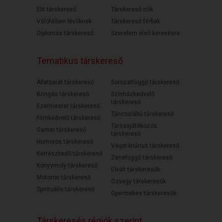
Elit társkereső
Társkereső nők
Válófélben lévőknek
Társkereső férfiak
Diplomás társkereső
Szerelem első keresésre
Tematikus társkereső
Állatbarát társkereső
Sorozatfüggő társkereső
Bringás társkereső
Színházkedvelő
társkereső
Ezermester társkereső
Táncoslábú társkereső
Filmkedvelő társkereső
Társasjátékozós
Gamer társkereső
társkereső
Humoros társkereső
Vegetáriánus társkereső
Kertészkedő társkereső
Zenefüggő társkereső
Könyvmoly társkereső
Elvált társkeresők
Motoros társkereső
Özvegy társkeresők
Spirituális társkereső
Gyermekes társkeresők
Társkeresés régiók szerint