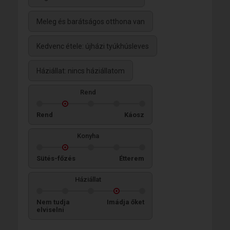
Meleg és barátságos otthona van
Kedvenc étele: újházi tyúkhúsleves
Háziállat: nincs háziállatom
Rend
Rend
Káosz
Konyha
Sütés-főzés
Étterem
Háziállat
Nem tudja
Imádja őket
elviselni