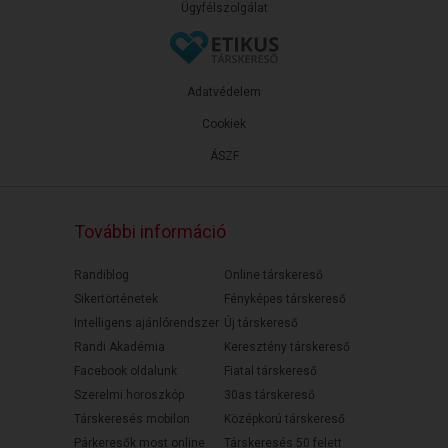
Ügyfélszolgálat
Adatvédelem
Cookiek
ÁSZF
További információ
Randiblog
Online társkereső
Sikertörténetek
Fényképes társkereső
Intelligens ajánlórendszer
Új társkereső
Randi Akadémia
Keresztény társkereső
Facebook oldalunk
Fiatal társkereső
Szerelmi horoszkóp
30as társkereső
Társkeresés mobilon
Középkorú társkereső
Párkeresők most online
Társkeresés 50 felett