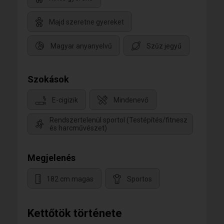
Majd szeretne gyereket
Magyar anyanyelvű
Szűz jegyű
Szokások
E-cigizik
Mindenevő
Rendszertelenül sportol (Testépítés/fitnesz
és harcművészet)
Megjelenés
182 cm magas
Sportos
Kettőtök története