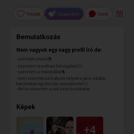
Tetszik
Üzenj
SzuperSzív
Bemutatkozás
Nem vagyok egy nagy profil író de:
-szeretek utazni🌍
-szeretem a wellnes hétvégéket🏊‍♂️
-szeretem a macskákat🐈
-nem szeretek szórakozó helyekre járni, inkább
barátokkal egy kis ivós összejövetel🙅‍♂️
-illetve szeretem a sok szép kocsikat🚗
Képek
+4