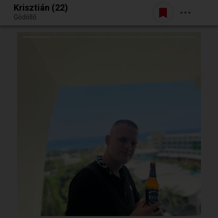
Krisztián (22)
Belépés
Gödöllő
Egy jó randiból bármi lehet.