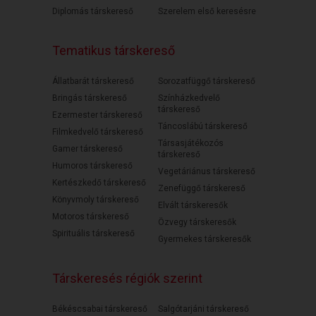
Diplomás társkereső
Szerelem első keresésre
Tematikus társkereső
Állatbarát társkereső
Sorozatfüggő társkereső
Bringás társkereső
Színházkedvelő
társkereső
Ezermester társkereső
Táncoslábú társkereső
Filmkedvelő társkereső
Társasjátékozós
Gamer társkereső
társkereső
Humoros társkereső
Vegetáriánus társkereső
Kertészkedő társkereső
Zenefüggő társkereső
Könyvmoly társkereső
Elvált társkeresők
Motoros társkereső
Özvegy társkeresők
Spirituális társkereső
Gyermekes társkeresők
Társkeresés régiók szerint
Békéscsabai társkereső
Salgótarjáni társkereső