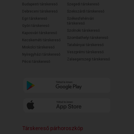
Budapesti társkereső
Szegedi társkereső
Debreceni társkereső
Szekszárdi társkereső
Egri társkereső
Székesfehérvári
társkereső
Győri társkereső
Szolnoki társkereső
Kaposvári társkereső
Szombathelyi társkereső
Kecskeméti társkereső
Tatabányai társkereső
Miskolci társkereső
Veszprémi társkereső
Nyíregyházi társkereső
Zalaegerszegi társkereső
Pécsi társkereső
Társkereső párhoroszkóp