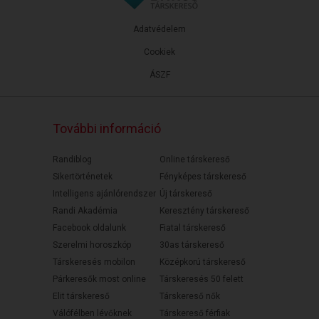
Adatvédelem
Cookiek
ÁSZF
További információ
Randiblog
Online társkereső
Sikertörténetek
Fényképes társkereső
Intelligens ajánlórendszer
Új társkereső
Randi Akadémia
Keresztény társkereső
Facebook oldalunk
Fiatal társkereső
Szerelmi horoszkóp
30as társkereső
Társkeresés mobilon
Középkorú társkereső
Párkeresők most online
Társkeresés 50 felett
Elit társkereső
Társkereső nők
Válófélben lévőknek
Társkereső férfiak