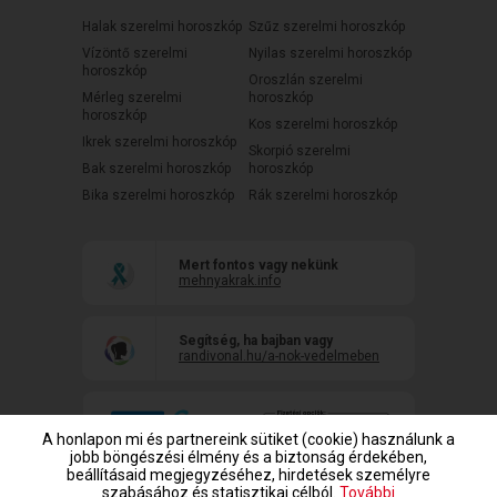
Halak szerelmi horoszkóp
Szűz szerelmi horoszkóp
Vízöntő szerelmi
Nyilas szerelmi horoszkóp
horoszkóp
Oroszlán szerelmi
Mérleg szerelmi
horoszkóp
horoszkóp
Kos szerelmi horoszkóp
Ikrek szerelmi horoszkóp
Skorpió szerelmi
Bak szerelmi horoszkóp
horoszkóp
Bika szerelmi horoszkóp
Rák szerelmi horoszkóp
Mert fontos vagy nekünk
mehnyakrak.info
Segítség, ha bajban vagy
randivonal.hu/a-nok-vedelmeben
A honlapon mi és partnereink sütiket (cookie) használunk a
jobb böngészési élmény és a biztonság érdekében,
beállításaid megjegyzéséhez, hirdetések személyre
szabásához és statisztikai célból.
További