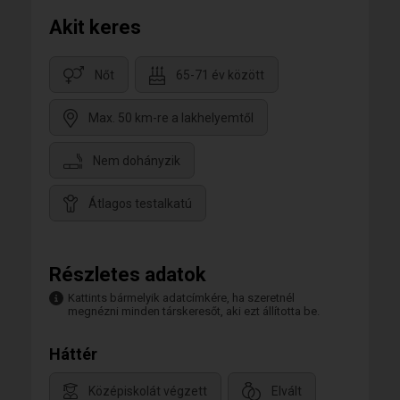
Akit keres
Nőt
65-71 év között
Max. 50 km-re a lakhelyemtől
Nem dohányzik
Átlagos testalkatú
Részletes adatok
Kattints bármelyik adatcímkére, ha szeretnél
megnézni minden társkeresőt, aki ezt állította be.
Háttér
Középiskolát végzett
Elvált