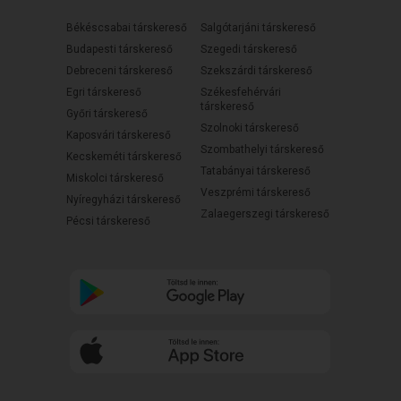
Békéscsabai társkereső
Salgótarjáni társkereső
Budapesti társkereső
Szegedi társkereső
Debreceni társkereső
Szekszárdi társkereső
Egri társkereső
Székesfehérvári
társkereső
Győri társkereső
Szolnoki társkereső
Kaposvári társkereső
Szombathelyi társkereső
Kecskeméti társkereső
Tatabányai társkereső
Miskolci társkereső
Veszprémi társkereső
Nyíregyházi társkereső
Zalaegerszegi társkereső
Pécsi társkereső