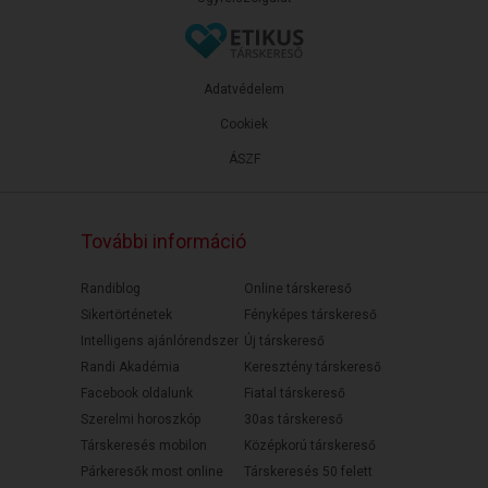
Adatvédelem
Cookiek
ÁSZF
További információ
Randiblog
Online társkereső
Sikertörténetek
Fényképes társkereső
Intelligens ajánlórendszer
Új társkereső
Randi Akadémia
Keresztény társkereső
Facebook oldalunk
Fiatal társkereső
Szerelmi horoszkóp
30as társkereső
Társkeresés mobilon
Középkorú társkereső
Párkeresők most online
Társkeresés 50 felett