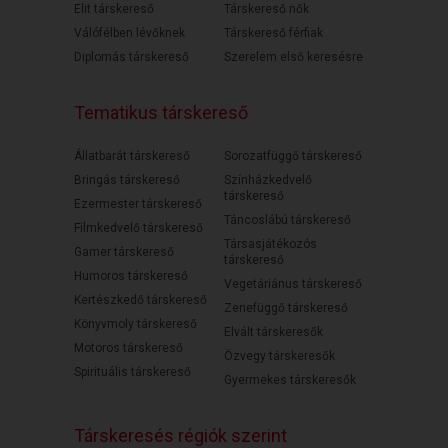
Elit társkereső
Társkereső nők
Válófélben lévőknek
Társkereső férfiak
Diplomás társkereső
Szerelem első keresésre
Tematikus társkereső
Állatbarát társkereső
Sorozatfüggő társkereső
Bringás társkereső
Színházkedvelő
társkereső
Ezermester társkereső
Táncoslábú társkereső
Filmkedvelő társkereső
Társasjátékozós
Gamer társkereső
társkereső
Humoros társkereső
Vegetáriánus társkereső
Kertészkedő társkereső
Zenefüggő társkereső
Könyvmoly társkereső
Elvált társkeresők
Motoros társkereső
Özvegy társkeresők
Spirituális társkereső
Gyermekes társkeresők
Társkeresés régiók szerint