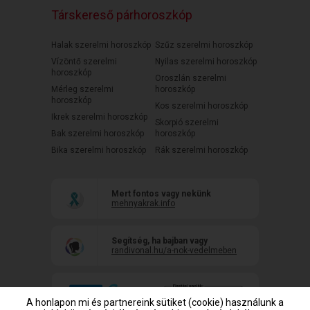
Társkereső párhoroszkóp
Halak szerelmi horoszkóp
Szűz szerelmi horoszkóp
Vízöntő szerelmi
Nyilas szerelmi horoszkóp
horoszkóp
Oroszlán szerelmi
Mérleg szerelmi
horoszkóp
horoszkóp
Kos szerelmi horoszkóp
Ikrek szerelmi horoszkóp
Skorpió szerelmi
Bak szerelmi horoszkóp
horoszkóp
Bika szerelmi horoszkóp
Rák szerelmi horoszkóp
Mert fontos vagy nekünk
mehnyakrak.info
Segítség, ha bajban vagy
randivonal.hu/a-nok-vedelmeben
A honlapon mi és partnereink sütiket (cookie) használunk a