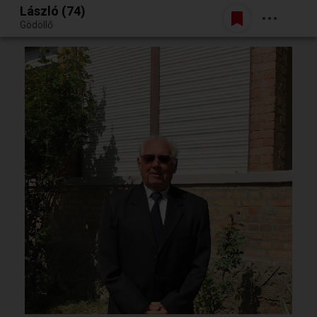
László (74)
Belépés
Gödöllő
Egy jó randiból bármi lehet.