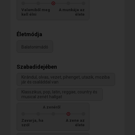
Valamiből meg
A munkája az
kell élni
élete
Életmódja
Balatonimádó
Szabadidejében
Kirándul, olvas, vezet, pihenget, utazik, moziba
jár és családdal van
Klasszikus, pop, latin, reggae, country és
musical zenét hallgat
A zenéről
Zavarja, ha
A zene az
szól
élete