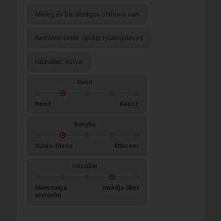
Meleg és barátságos otthona van
Kedvenc étele: újházi tyúkhúsleves
Háziállat: kutya
Rend
Rend
Káosz
Konyha
Sütés-főzés
Étterem
Háziállat
Nem tudja
Imádja őket
elviselni