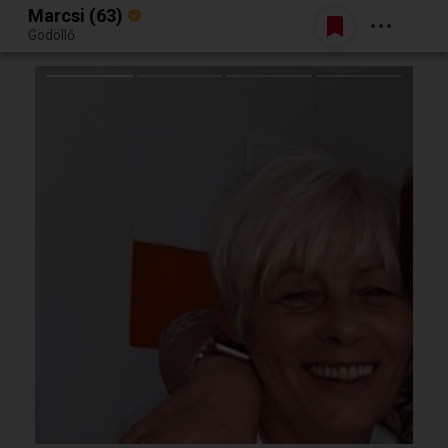
Marcsi (63)
Belépés
Gödöllő
Egy jó randiból bármi lehet.