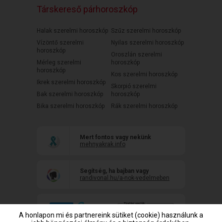
Társkereső párhoroszkóp
Halak szerelmi horoszkóp
Szűz szerelmi horoszkóp
Vízöntő szerelmi
Nyilas szerelmi horoszkóp
horoszkóp
Oroszlán szerelmi
Mérleg szerelmi
horoszkóp
horoszkóp
Kos szerelmi horoszkóp
Ikrek szerelmi horoszkóp
Skorpió szerelmi
Bak szerelmi horoszkóp
horoszkóp
Bika szerelmi horoszkóp
Rák szerelmi horoszkóp
Mert fontos vagy nekünk
mehnyakrak.info
Segítség, ha bajban vagy
randivonal.hu/a-nok-vedelmeben
A honlapon mi és partnereink sütiket (cookie) használunk a