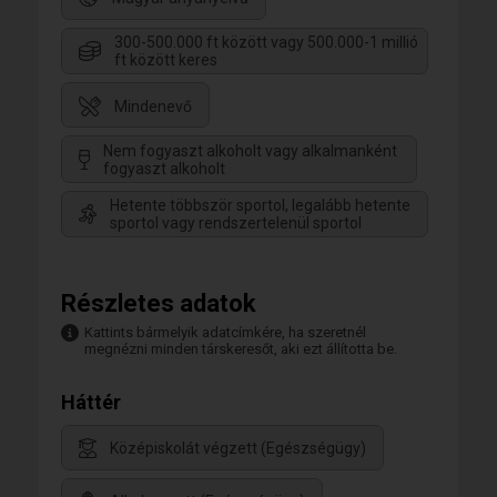
300-500.000 ft között vagy 500.000-1 millió
ft között keres
Mindenevő
Nem fogyaszt alkoholt vagy alkalmanként
fogyaszt alkoholt
Hetente többször sportol, legalább hetente
sportol vagy rendszertelenül sportol
Részletes adatok
Kattints bármelyik adatcímkére, ha szeretnél
megnézni minden társkeresőt, aki ezt állította be.
Háttér
Középiskolát végzett (Egészségügy)