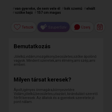
#
van gyereke, de nem vele él
#
kék szemű
#
elvált
#
szőke hajú
#
157 cm magas
Tetszik
Üzenj
SzuperSzív
Bemutatkozás
Jólelkű,vidám,mozgékony,becsületes,szőke ápolónő
vagyok. Mindent szeretek,ami élmény,ami szép,ami
emberi.
Milyen társat keresek?
Ápolt,igényes önmagára,környezetére.
Vidám,jólelkű,becsületes,utazást, kirándulást szerető
férfit keresek. Az állatok és a gyerekek szeretete jó
pont nálam.