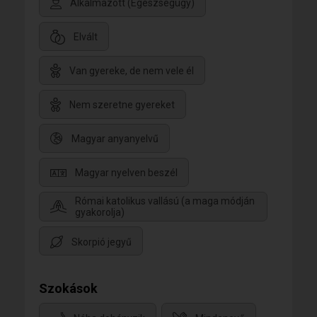
Alkalmazott (Egészségügy)
Elvált
Van gyereke, de nem vele él
Nem szeretne gyereket
Magyar anyanyelvű
Magyar nyelven beszél
Római katolikus vallású (a maga módján
gyakorolja)
Skorpió jegyű
Szokások