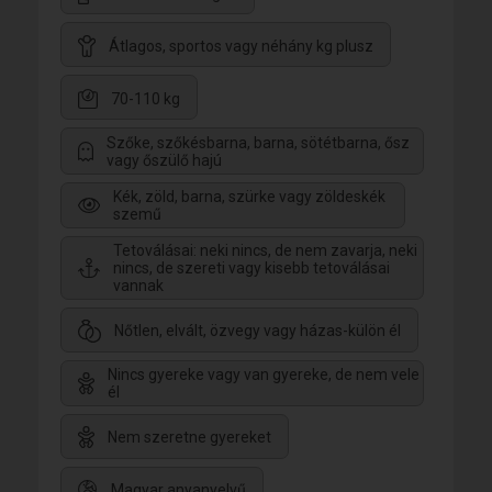
Átlagos, sportos vagy néhány kg plusz
70-110 kg
Szőke, szőkésbarna, barna, sötétbarna, ősz
vagy őszülő hajú
Kék, zöld, barna, szürke vagy zöldeskék
szemű
Tetoválásai: neki nincs, de nem zavarja, neki
nincs, de szereti vagy kisebb tetoválásai
vannak
Nőtlen, elvált, özvegy vagy házas-külön él
Nincs gyereke vagy van gyereke, de nem vele
él
Nem szeretne gyereket
Magyar anyanyelvű