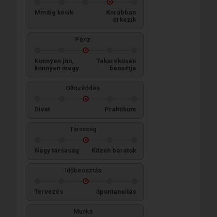
Mindig késik
Korábban
érkezik
Pénz
Könnyen jön,
Takarékosan
könnyen megy
beosztja
Öltözködés
Divat
Praktikum
Társaság
Nagy társaság
Közeli barátok
Időbeosztás
Tervezés
Spontaneitás
Munka