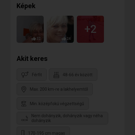
Képek
+2
32
24
Akit keres
Férfit
48-66 év között
Max. 200 km-re a lakhelyemtől
Min. középfokú végzettségű
Nem dohányzik, dohányzik vagy néha
dohányzik
170-195 cm magas