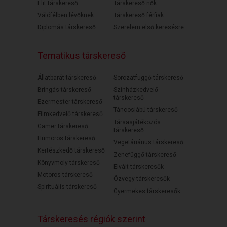
Elit társkereső
Társkereső nők
Válófélben lévőknek
Társkereső férfiak
Diplomás társkereső
Szerelem első keresésre
Tematikus társkereső
Állatbarát társkereső
Sorozatfüggő társkereső
Bringás társkereső
Színházkedvelő
társkereső
Ezermester társkereső
Táncoslábú társkereső
Filmkedvelő társkereső
Társasjátékozós
Gamer társkereső
társkereső
Humoros társkereső
Vegetáriánus társkereső
Kertészkedő társkereső
Zenefüggő társkereső
Könyvmoly társkereső
Elvált társkeresők
Motoros társkereső
Özvegy társkeresők
Spirituális társkereső
Gyermekes társkeresők
Társkeresés régiók szerint