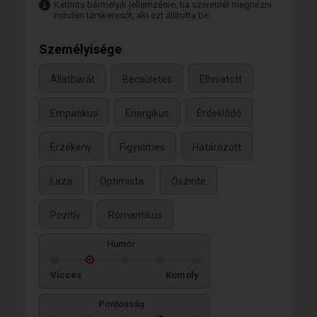
Kattints bármelyik jellemzésre, ha szeretnél megnézni
minden társkeresőt, aki ezt állította be.
Személyisége
Állatbarát
Becsületes
Elhivatott
Empatikus
Energikus
Érdeklődő
Érzékeny
Figyelmes
Határozott
Laza
Optimista
Őszinte
Pozitív
Romantikus
Humor
Vicces
Komoly
Pontosság