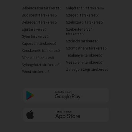
Békéscsabai társkereső
Salgótarjáni társkereső
Budapesti társkereső
Szegedi társkereső
Debreceni társkereső
Szekszárdi társkereső
Egri társkereső
Székesfehérvári
társkereső
Győri társkereső
Szolnoki társkereső
Kaposvári társkereső
Szombathelyi társkereső
Kecskeméti társkereső
Tatabányai társkereső
Miskolci társkereső
Veszprémi társkereső
Nyíregyházi társkereső
Zalaegerszegi társkereső
Pécsi társkereső