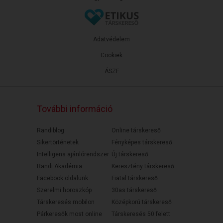
Adatvédelem
Cookiek
ÁSZF
További információ
Randiblog
Online társkereső
Sikertörténetek
Fényképes társkereső
Intelligens ajánlórendszer
Új társkereső
Randi Akadémia
Keresztény társkereső
Facebook oldalunk
Fiatal társkereső
Szerelmi horoszkóp
30as társkereső
Társkeresés mobilon
Középkorú társkereső
Párkeresők most online
Társkeresés 50 felett