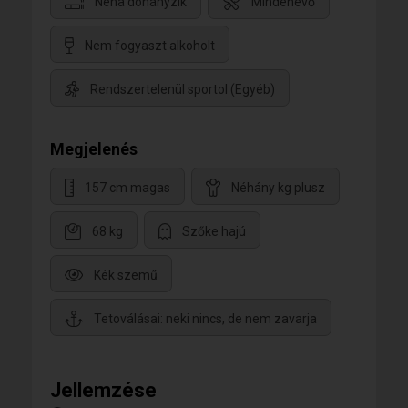
Néha dohányzik
Mindenevő
Nem fogyaszt alkoholt
Rendszertelenül sportol (Egyéb)
Megjelenés
157 cm magas
Néhány kg plusz
68 kg
Szőke hajú
Kék szemű
Tetoválásai: neki nincs, de nem zavarja
Jellemzése