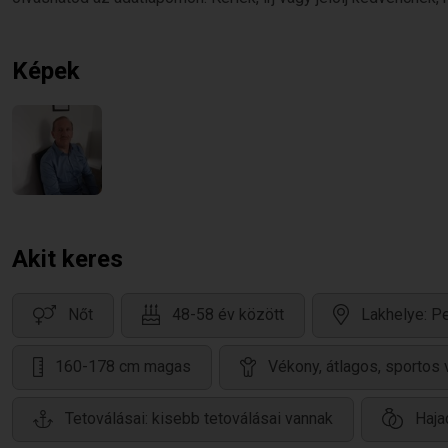
Képek
Akit keres
Nőt
48-58 év között
Lakhelye: P
160-178 cm magas
Vékony, átlagos, sportos
Tetoválásai: kisebb tetoválásai vannak
Haja