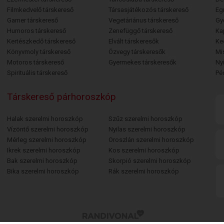
Filmkedvelő társkereső
Társasjátékozós társkereső
Egr
Gamer társkereső
Vegetáriánus társkereső
Gy
Humoros társkereső
Zenefüggő társkereső
Ka
Kertészkedő társkereső
Elvált társkeresők
Ke
Könyvmoly társkereső
Özvegy társkeresők
Mi
Motoros társkereső
Gyermekes társkeresők
Ny
Spirituális társkereső
Pé
Társkereső párhoroszkóp
Halak szerelmi horoszkóp
Szűz szerelmi horoszkóp
Vízöntő szerelmi horoszkóp
Nyilas szerelmi horoszkóp
Mérleg szerelmi horoszkóp
Oroszlán szerelmi horoszkóp
Ikrek szerelmi horoszkóp
Kos szerelmi horoszkóp
Bak szerelmi horoszkóp
Skorpió szerelmi horoszkóp
Bika szerelmi horoszkóp
Rák szerelmi horoszkóp