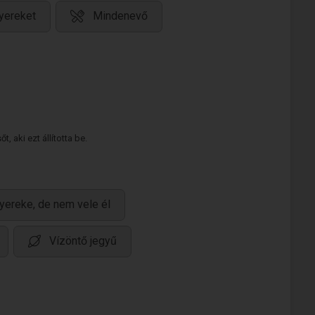
yereket
Mindenevő
 aki ezt állította be.
yereke, de nem vele él
Vízöntő jegyű