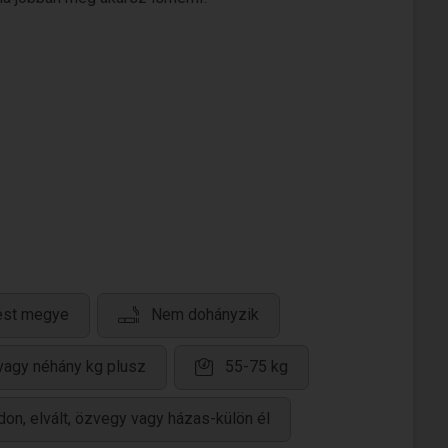
est megye
Nem dohányzik
 vagy néhány kg plusz
55-75 kg
don, elvált, özvegy vagy házas-külön él