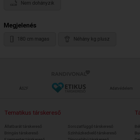
Nem dohányzik
Megjelenés
180 cm magas
Néhány kg plusz
ÁSZF
Adatvédelem
Tematikus társkereső
Tá
Állatbarát társkereső
Sorozatfüggő társkereső
Bé
Bringás társkereső
Színházkedvelő társkereső
Bu
Ezermester társkereső
Táncoslábú társkereső
De