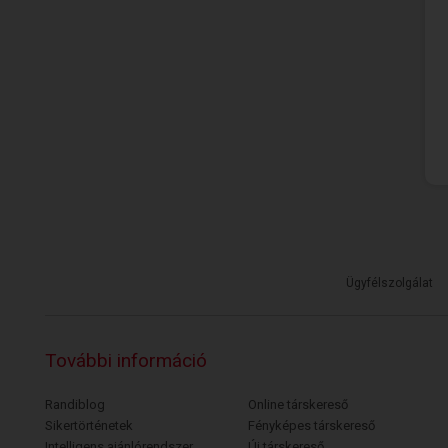
Ügyfélszolgálat
További információ
Randiblog
Online társkereső
Sikertörténetek
Fényképes társkereső
Intelligens ajánlórendszer
Új társkereső