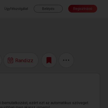
Ügyfélszolgálat
Belépés
Regisztráció
Randizz
i bemutatkozást, ezért ezt az automatikus szöveget
 ha jobban meg akarsz ismerni!