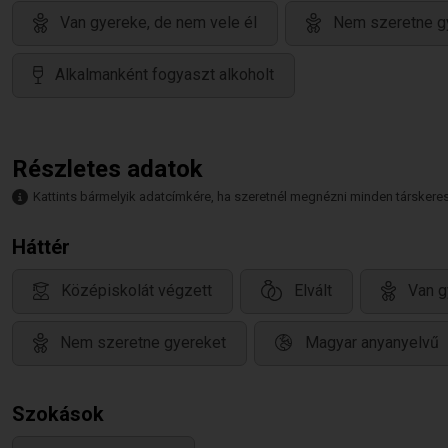
Van gyereke, de nem vele él
Nem szeretne g
Alkalmanként fogyaszt alkoholt
Részletes adatok
Kattints bármelyik adatcímkére, ha szeretnél megnézni minden társkeresőt,
Háttér
Középiskolát végzett
Elvált
Van g
Nem szeretne gyereket
Magyar anyanyelvű
Szokások