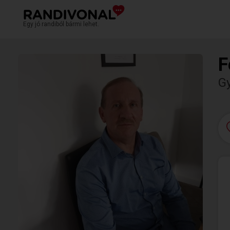
Egy jó randiból bármi lehet.
F
Gy