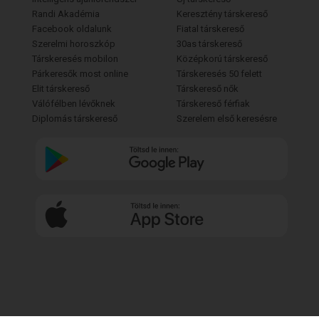
Randi Akadémia
Keresztény társkereső
Facebook oldalunk
Fiatal társkereső
Szerelmi horoszkóp
30as társkereső
Társkeresés mobilon
Középkorú társkereső
Párkeresők most online
Társkeresés 50 felett
Elit társkereső
Társkereső nők
Válófélben lévőknek
Társkereső férfiak
Diplomás társkereső
Szerelem első keresésre