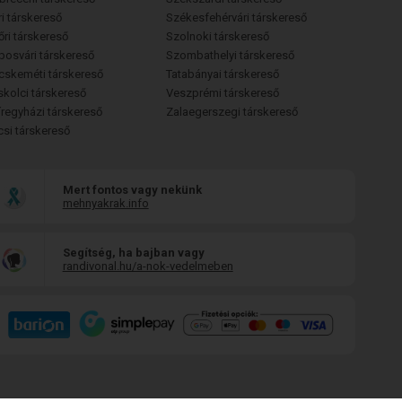
i társkereső
Székesfehérvári társkereső
őri társkereső
Szolnoki társkereső
posvári társkereső
Szombathelyi társkereső
cskeméti társkereső
Tatabányai társkereső
skolci társkereső
Veszprémi társkereső
íregyházi társkereső
Zalaegerszegi társkereső
csi társkereső
Mert fontos vagy nekünk
mehnyakrak.info
Segítség, ha bajban vagy
randivonal.hu/a-nok-vedelmeben