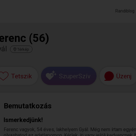
Randiblog
erenc (56)
ál
Térkép
Tetszik
SzuperSzív
Üzenj
Bemutatkozás
Ismerkedjünk!
Ferenc vagyok, 54 éves, lakhelyem Gyál. Még nem írtam egyén
olvashatod az adatlapomon. Kérlek, írj vagy jelölj kedvencnek,