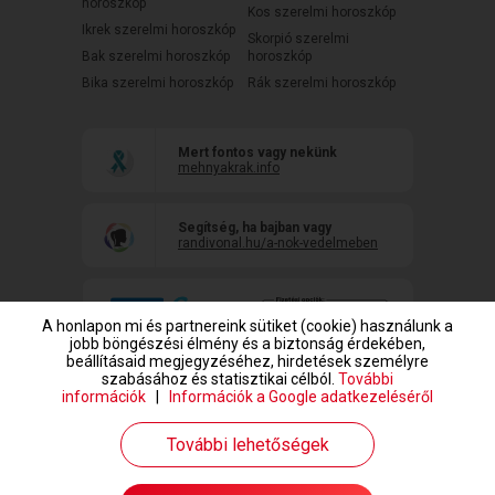
horoszkóp
Kos szerelmi horoszkóp
Ikrek szerelmi horoszkóp
Skorpió szerelmi
Bak szerelmi horoszkóp
horoszkóp
Bika szerelmi horoszkóp
Rák szerelmi horoszkóp
Mert fontos vagy nekünk
mehnyakrak.info
Segítség, ha bajban vagy
randivonal.hu/a-nok-vedelmeben
A honlapon mi és partnereink sütiket (cookie) használunk a
jobb böngészési élmény és a biztonság érdekében,
beállításaid megjegyzéséhez, hirdetések személyre
szabásához és statisztikai célból.
További
információk
|
Információk a Google adatkezeléséről
www.randivonal.hu © Copyright 1999-2026 Dating Central Europe Zrt.
További lehetőségek