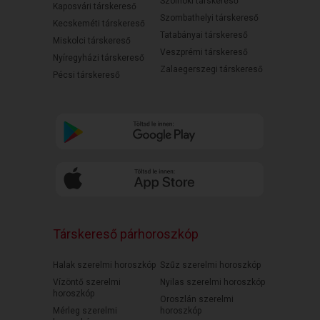
Szolnoki társkereső
Kaposvári társkereső
Szombathelyi társkereső
Kecskeméti társkereső
Tatabányai társkereső
Miskolci társkereső
Veszprémi társkereső
Nyíregyházi társkereső
Zalaegerszegi társkereső
Pécsi társkereső
Társkereső párhoroszkóp
Halak szerelmi horoszkóp
Szűz szerelmi horoszkóp
Vízöntő szerelmi
Nyilas szerelmi horoszkóp
horoszkóp
Oroszlán szerelmi
Mérleg szerelmi
horoszkóp