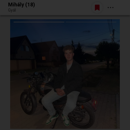
Mihály (18)
Belépés
Gyál
Egy jó randiból bármi lehet.