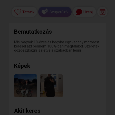
Tetszik
Üzenj
SzuperSzív
Bemutatkozás
Misi vagyok 18-éves és hogyha egy vagány motorost
keresel azt bennem 100%-ban megtalálod. Szeretek
gözdeszkázni is illetve a szabadban lenni.
Képek
Akit keres