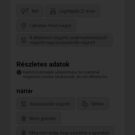
Nőt
Legfeljebb 21 éves
Lakhelye: Pest megye
8 általánost végzett, szakmunkásképzőt
végzett vagy középiskolát végzett
Részletes adatok
Kattints bármelyik adatcímkére, ha szeretnél
megnézni minden társkeresőt, aki ezt állította be.
Háttér
Középiskolát végzett
Nőtlen
Nincs gyereke
Még nem tudja, hogy szeretne-e gyereket