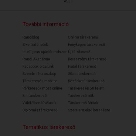
ÁSZF
További információ
Randiblog
Online társkereső
Sikertörténetek
Fényképes társkereső
Intelligens ajánlórendszer
Új társkereső
Randi Akadémia
Keresztény társkereső
Facebook oldalunk
Fiatal társkereső
Szerelmi horoszkóp
30as társkereső
Társkeresés mobilon
Középkorú társkereső
Párkeresők most online
Társkeresés 50 felett
Elit társkereső
Társkereső nők
Válófélben lévőknek
Társkereső férfiak
Diplomás társkereső
Szerelem első keresésre
Tematikus társkereső