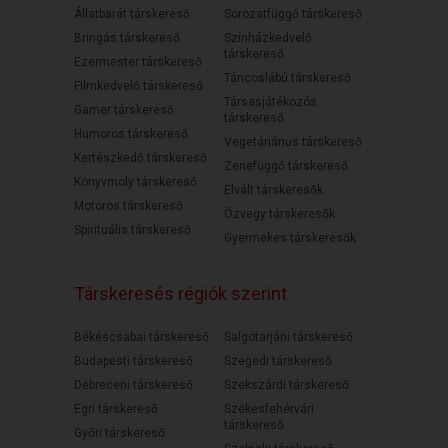
Állatbarát társkereső
Sorozatfüggő társkereső
Bringás társkereső
Színházkedvelő
társkereső
Ezermester társkereső
Táncoslábú társkereső
Filmkedvelő társkereső
Társasjátékozós
Gamer társkereső
társkereső
Humoros társkereső
Vegetáriánus társkereső
Kertészkedő társkereső
Zenefüggő társkereső
Könyvmoly társkereső
Elvált társkeresők
Motoros társkereső
Özvegy társkeresők
Spirituális társkereső
Gyermekes társkeresők
Társkeresés régiók szerint
Békéscsabai társkereső
Salgótarjáni társkereső
Budapesti társkereső
Szegedi társkereső
Debreceni társkereső
Szekszárdi társkereső
Egri társkereső
Székesfehérvári
társkereső
Győri társkereső