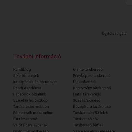
Ügyfélszolgálat
További információ
Randiblog
Online társkereső
Sikertörténetek
Fényképes társkereső
Intelligens ajánlórendszer
Új társkereső
Randi Akadémia
Keresztény társkereső
Facebook oldalunk
Fiatal társkereső
Szerelmi horoszkóp
30as társkereső
Társkeresés mobilon
Középkorú társkereső
Párkeresők most online
Társkeresés 50 felett
Elit társkereső
Társkereső nők
Válófélben lévőknek
Társkereső férfiak
Diplomás társkereső
Szerelem első keresésre