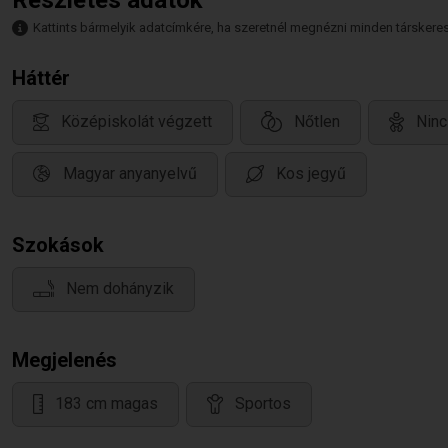
Részletes adatok
Kattints bármelyik adatcímkére, ha szeretnél megnézni minden társkeresőt,
Háttér
Középiskolát végzett
Nőtlen
Ninc
Magyar anyanyelvű
Kos jegyű
Szokások
Nem dohányzik
Megjelenés
183 cm magas
Sportos