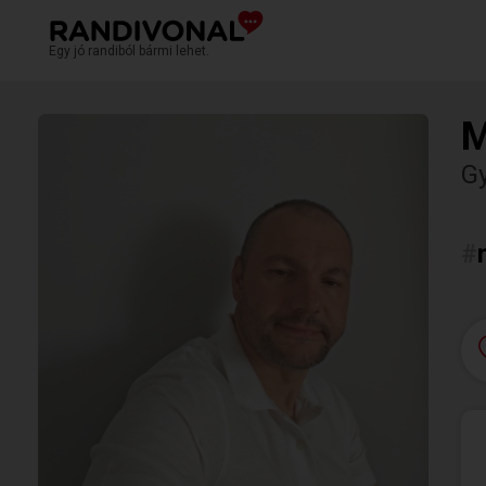
Egy jó randiból bármi lehet.
M
Gy
#