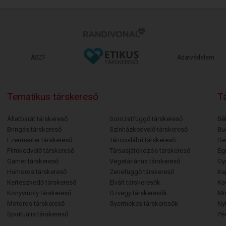
ÁSZF
Adatvédelem
Tematikus társkereső
Tá
Állatbarát társkereső
Sorozatfüggő társkereső
Bé
Bringás társkereső
Színházkedvelő társkereső
Bu
Ezermester társkereső
Táncoslábú társkereső
De
Filmkedvelő társkereső
Társasjátékozós társkereső
Egr
Gamer társkereső
Vegetáriánus társkereső
Gy
Humoros társkereső
Zenefüggő társkereső
Ka
Kertészkedő társkereső
Elvált társkeresők
Ke
Könyvmoly társkereső
Özvegy társkeresők
Mi
Motoros társkereső
Gyermekes társkeresők
Ny
Spirituális társkereső
Pé