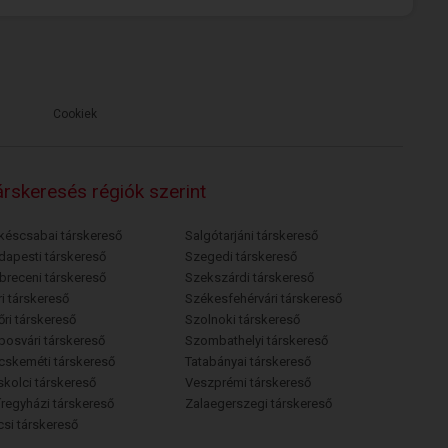
Cookiek
rskeresés régiók szerint
késcsabai társkereső
Salgótarjáni társkereső
dapesti társkereső
Szegedi társkereső
breceni társkereső
Szekszárdi társkereső
i társkereső
Székesfehérvári társkereső
őri társkereső
Szolnoki társkereső
posvári társkereső
Szombathelyi társkereső
cskeméti társkereső
Tatabányai társkereső
skolci társkereső
Veszprémi társkereső
íregyházi társkereső
Zalaegerszegi társkereső
csi társkereső