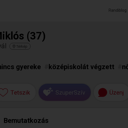
Randiblog
iklós (37)
ál
Térkép
nincs gyereke
#
középiskolát végzett
#
n
Tetszik
SzuperSzív
Üzenj
Bemutatkozás