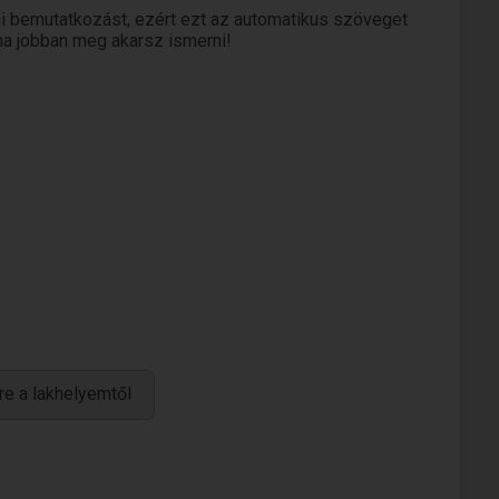
i bemutatkozást, ezért ezt az automatikus szöveget
 ha jobban meg akarsz ismerni!
re a lakhelyemtől