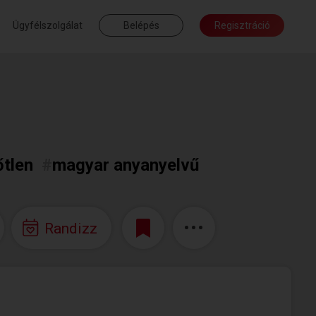
Ügyfélszolgálat
Belépés
Regisztráció
őtlen
#
magyar anyanyelvű
Randizz