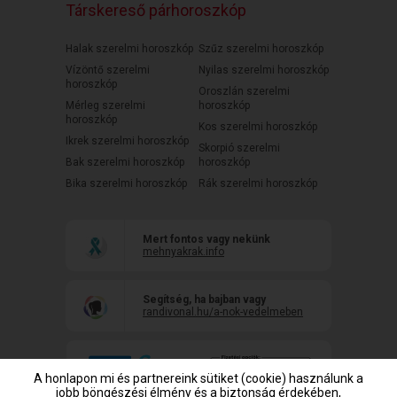
Társkereső párhoroszkóp
Halak szerelmi horoszkóp
Szűz szerelmi horoszkóp
Vízöntő szerelmi
Nyilas szerelmi horoszkóp
horoszkóp
Oroszlán szerelmi
Mérleg szerelmi
horoszkóp
horoszkóp
Kos szerelmi horoszkóp
Ikrek szerelmi horoszkóp
Skorpió szerelmi
Bak szerelmi horoszkóp
horoszkóp
Bika szerelmi horoszkóp
Rák szerelmi horoszkóp
Mert fontos vagy nekünk
mehnyakrak.info
Segítség, ha bajban vagy
randivonal.hu/a-nok-vedelmeben
A honlapon mi és partnereink sütiket (cookie) használunk a
jobb böngészési élmény és a biztonság érdekében,