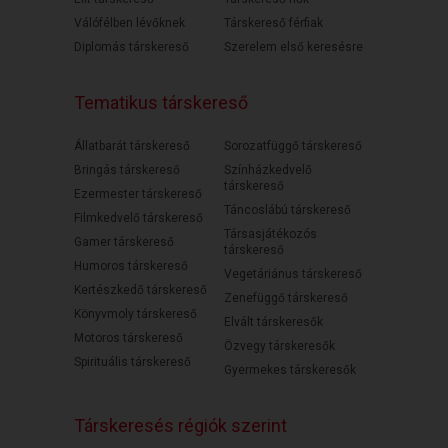
Válófélben lévőknek
Társkereső férfiak
Diplomás társkereső
Szerelem első keresésre
Tematikus társkereső
Állatbarát társkereső
Sorozatfüggő társkereső
Bringás társkereső
Színházkedvelő
társkereső
Ezermester társkereső
Táncoslábú társkereső
Filmkedvelő társkereső
Társasjátékozós
Gamer társkereső
társkereső
Humoros társkereső
Vegetáriánus társkereső
Kertészkedő társkereső
Zenefüggő társkereső
Könyvmoly társkereső
Elvált társkeresők
Motoros társkereső
Özvegy társkeresők
Spirituális társkereső
Gyermekes társkeresők
Társkeresés régiók szerint