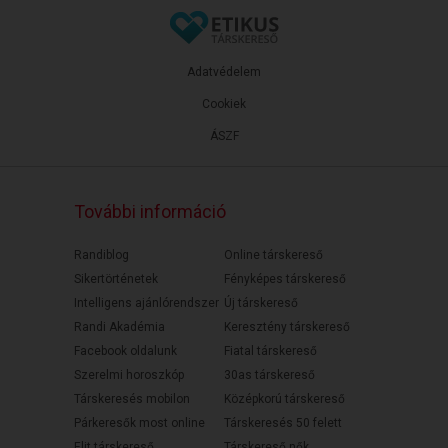
Adatvédelem
Cookiek
ÁSZF
További információ
Randiblog
Online társkereső
Sikertörténetek
Fényképes társkereső
Intelligens ajánlórendszer
Új társkereső
Randi Akadémia
Keresztény társkereső
Facebook oldalunk
Fiatal társkereső
Szerelmi horoszkóp
30as társkereső
Társkeresés mobilon
Középkorú társkereső
Párkeresők most online
Társkeresés 50 felett
Elit társkereső
Társkereső nők