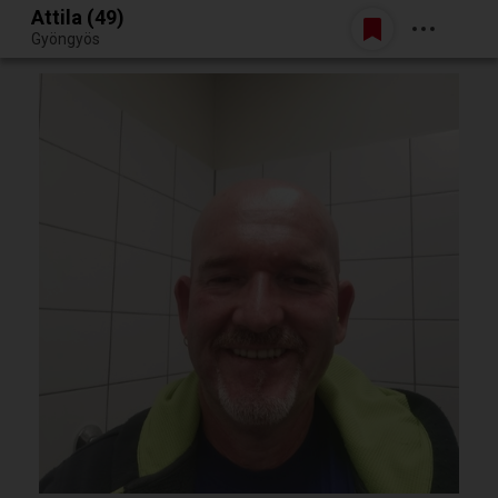
Attila (49)
Belépés
Gyöngyös
Egy jó randiból bármi lehet.