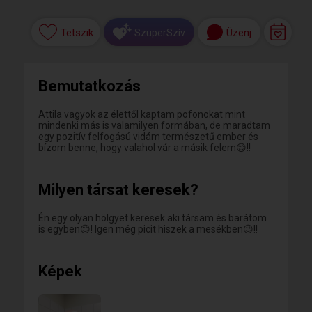
Tetszik
Üzenj
SzuperSzív
Bemutatkozás
Attila vagyok az élettől kaptam pofonokat mint
mindenki más is valamilyen formában, de maradtam
egy pozitív felfogású vidám természetű ember és
bízom benne, hogy valahol vár a másik felem😊!!
Milyen társat keresek?
Én egy olyan hölgyet keresek aki társam és barátom
is egyben😊! Igen még picit hiszek a mesékben😉!!
Képek