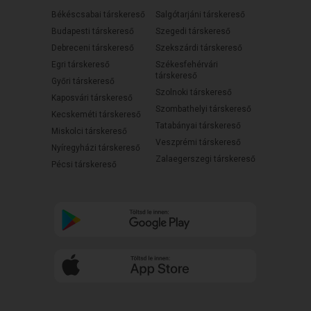
Békéscsabai társkereső
Salgótarjáni társkereső
Budapesti társkereső
Szegedi társkereső
Debreceni társkereső
Szekszárdi társkereső
Egri társkereső
Székesfehérvári
társkereső
Győri társkereső
Szolnoki társkereső
Kaposvári társkereső
Szombathelyi társkereső
Kecskeméti társkereső
Tatabányai társkereső
Miskolci társkereső
Veszprémi társkereső
Nyíregyházi társkereső
Zalaegerszegi társkereső
Pécsi társkereső