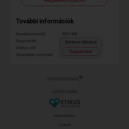
Megtalálom a párom
További információk
Randiazonosító:
4907449
Regisztrált:
Belépve láthatod
Online volt:
Regisztrálok
Olvasatlan üzenetei:
Ügyfélszolgálat
Adatvédelem
Cookiek