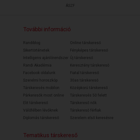
ÁSZF
További információ
Randiblog
Online társkereső
Sikertörténetek
Fényképes társkereső
Intelligens ajánlórendszer
Új társkereső
Randi Akadémia
Keresztény társkereső
Facebook oldalunk
Fiatal társkereső
Szerelmi horoszkóp
30as társkereső
Társkeresés mobilon
Középkorú társkereső
Párkeresők most online
Társkeresés 50 felett
Elit társkereső
Társkereső nők
Válófélben lévőknek
Társkereső férfiak
Diplomás társkereső
Szerelem első keresésre
Tematikus társkereső