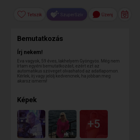
Tetszik
Üzenj
SzuperSzív
Bemutatkozás
Írj nekem!
Eva vagyok, 59 éves, lakhelyem Gyöngyös. Még nem
írtam egyéni bemutatkozást, ezért ezt az
automatikus szöveget olvashatod az adatlapomon.
Kérlek, írj vagy jelölj kedvencnek, ha jobban meg
akarsz ismerni!
Képek
+5
32
18