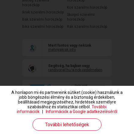
Mérleg szerelmi
horoszkóp
horoszkóp
Kos szerelmi horoszkóp
Ikrek szerelmi horoszkóp
Skorpió szerelmi
Bak szerelmi horoszkóp
horoszkóp
Bika szerelmi horoszkóp
Rák szerelmi horoszkóp
Mert fontos vagy nekünk
mehnyakrak.info
Segítség, ha bajban vagy
randivonal.hu/a-nok-vedelmeben
A honlapon mi és partnereink sütiket (cookie) használunk a
jobb böngészési élmény és a biztonság érdekében,
beállításaid megjegyzéséhez, hirdetések személyre
szabásához és statisztikai célból.
További
információk
|
Információk a Google adatkezeléséről
www.randivonal.hu © Copyright 1999-2026 Dating Central Europe Zrt.
További lehetőségek