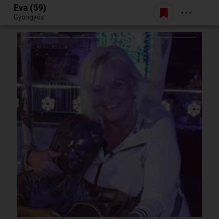
Eva (59)
Belépés
Gyöngyös
Egy jó randiból bármi lehet.