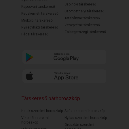
Szolnoki társkereső
Kaposvári társkereső
Szombathelyi társkereső
Kecskeméti társkereső
Tatabányai társkereső
Miskolci társkereső
Veszprémi társkereső
Nyíregyházi társkereső
Zalaegerszegi társkereső
Pécsi társkereső
Társkereső párhoroszkóp
Halak szerelmi horoszkóp
Szűz szerelmi horoszkóp
Vízöntő szerelmi
Nyilas szerelmi horoszkóp
horoszkóp
Oroszlán szerelmi