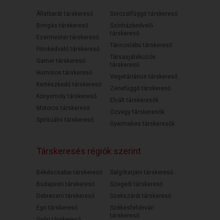
Állatbarát társkereső
Sorozatfüggő társkereső
Bringás társkereső
Színházkedvelő
társkereső
Ezermester társkereső
Táncoslábú társkereső
Filmkedvelő társkereső
Társasjátékozós
Gamer társkereső
társkereső
Humoros társkereső
Vegetáriánus társkereső
Kertészkedő társkereső
Zenefüggő társkereső
Könyvmoly társkereső
Elvált társkeresők
Motoros társkereső
Özvegy társkeresők
Spirituális társkereső
Gyermekes társkeresők
Társkeresés régiók szerint
Békéscsabai társkereső
Salgótarjáni társkereső
Budapesti társkereső
Szegedi társkereső
Debreceni társkereső
Szekszárdi társkereső
Egri társkereső
Székesfehérvári
társkereső
Győri társkereső