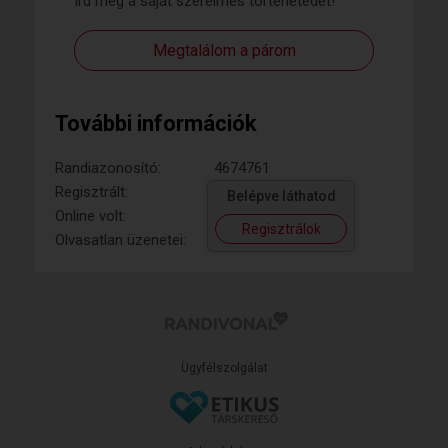
Írd meg a saját szerelmes történetedet!
Megtalálom a párom
További információk
Randiazonosító:
4674761
Regisztrált:
Belépve láthatod
Online volt:
Regisztrálok
Olvasatlan üzenetei:
Ügyfélszolgálat