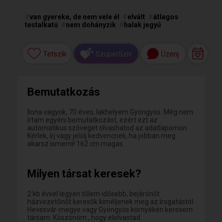
#
van gyereke, de nem vele él
#
elvált
#
átlagos
testalkatú
#
nem dohányzik
#
halak jegyű
Tetszik
Üzenj
SzuperSzív
Bemutatkozás
Ilona vagyok, 70 éves, lakhelyem Gyöngyös. Még nem
írtam egyéni bemutatkozást, ezért ezt az
automatikus szöveget olvashatod az adatlapomon.
Kérlek, írj vagy jelölj kedvencnek, ha jobban meg
akarsz ismerni! 162 cm magas .
Milyen társat keresek?
2 kb évvel legyen tőlem idősebb, bejárónőt
házvezetőnőt keresők kiméljenek meg az írogatástól.
Hevesvár-megye vagy Gyöngyös környékén keresem
társam. Köszönöm , hogy elolvastad.