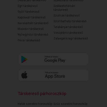
Debreceni társkereső
Szekszárdi társkereső
Egri társkereső
Székesfehérvári
társkereső
Győri társkereső
Szolnoki társkereső
Kaposvári társkereső
Szombathelyi társkereső
Kecskeméti társkereső
Tatabányai társkereső
Miskolci társkereső
Veszprémi társkereső
Nyíregyházi társkereső
Zalaegerszegi társkereső
Pécsi társkereső
Társkereső párhoroszkóp
Halak szerelmi horoszkóp
Szűz szerelmi horoszkóp