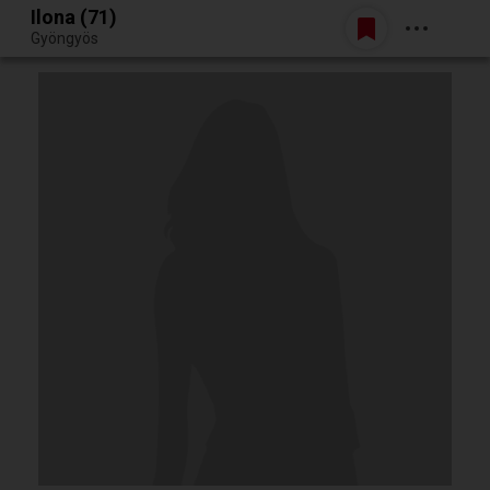
Ilona (71)
Belépés
Gyöngyös
Egy jó randiból bármi lehet.