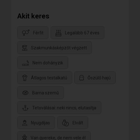
Akit keres
Férfit
Legalább 67 éves
Szakmunkásképzőt végzett
Nem dohányzik
Átlagos testalkatú
Őszülő hajú
Barna szemű
Tetoválásai: neki nincs, elutasítja
Nyugdíjas
Elvált
Van gyereke, de nem vele él