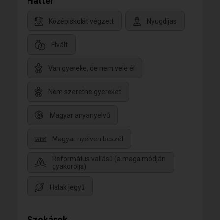
Háttér
Középiskolát végzett
Nyugdíjas
Elvált
Van gyereke, de nem vele él
Nem szeretne gyereket
Magyar anyanyelvű
Magyar nyelven beszél
Református vallású (a maga módján
gyakorolja)
Halak jegyű
Szokások