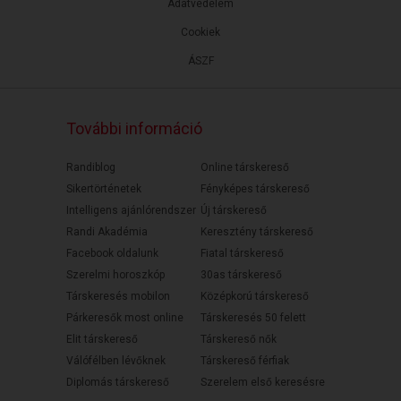
Adatvédelem
Cookiek
ÁSZF
További információ
Randiblog
Online társkereső
Sikertörténetek
Fényképes társkereső
Intelligens ajánlórendszer
Új társkereső
Randi Akadémia
Keresztény társkereső
Facebook oldalunk
Fiatal társkereső
Szerelmi horoszkóp
30as társkereső
Társkeresés mobilon
Középkorú társkereső
Párkeresők most online
Társkeresés 50 felett
Elit társkereső
Társkereső nők
Válófélben lévőknek
Társkereső férfiak
Diplomás társkereső
Szerelem első keresésre