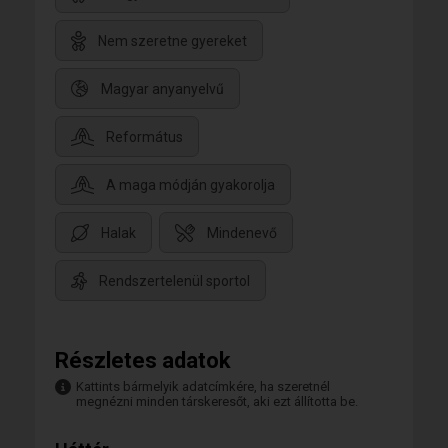
Nem szeretne gyereket
Magyar anyanyelvű
Református
A maga módján gyakorolja
Halak
Mindenevő
Rendszertelenül sportol
Részletes adatok
Kattints bármelyik adatcímkére, ha szeretnél
megnézni minden társkeresőt, aki ezt állította be.