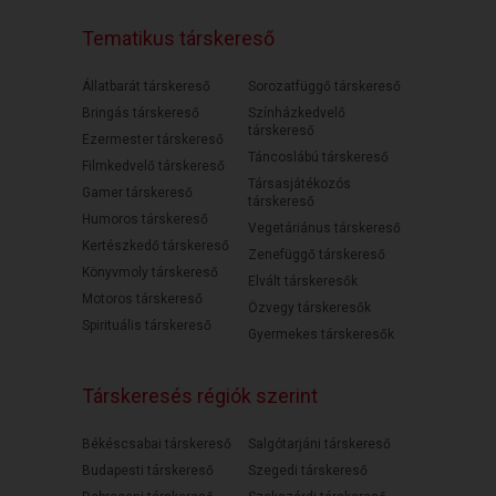
Tematikus társkereső
Állatbarát társkereső
Sorozatfüggő társkereső
Bringás társkereső
Színházkedvelő
társkereső
Ezermester társkereső
Táncoslábú társkereső
Filmkedvelő társkereső
Társasjátékozós
Gamer társkereső
társkereső
Humoros társkereső
Vegetáriánus társkereső
Kertészkedő társkereső
Zenefüggő társkereső
Könyvmoly társkereső
Elvált társkeresők
Motoros társkereső
Özvegy társkeresők
Spirituális társkereső
Gyermekes társkeresők
Társkeresés régiók szerint
Békéscsabai társkereső
Salgótarjáni társkereső
Budapesti társkereső
Szegedi társkereső