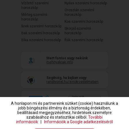
Vízöntő szerelmi
Nyilas szerelmi horoszkóp
horoszkóp
Oroszlán szerelmi
Mérleg szerelmi
horoszkóp
horoszkóp
Kos szerelmi horoszkóp
Ikrek szerelmi horoszkóp
Skorpió szerelmi
Bak szerelmi horoszkóp
horoszkóp
Bika szerelmi horoszkóp
Rák szerelmi horoszkóp
Mert fontos vagy nekünk
mehnyakrak.info
Segítség, ha bajban vagy
randivonal.hu/a-nok-vedelmeben
A honlapon mi és partnereink sütiket (cookie) használunk a
jobb böngészési élmény és a biztonság érdekében,
beállításaid megjegyzéséhez, hirdetések személyre
szabásához és statisztikai célból.
További
információk
|
Információk a Google adatkezeléséről