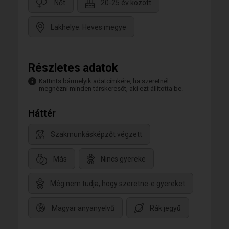
Nőt
20-25 év között
Lakhelye: Heves megye
Részletes adatok
Kattints bármelyik adatcímkére, ha szeretnél
megnézni minden társkeresőt, aki ezt állította be.
Háttér
Szakmunkásképzőt végzett
Más
Nincs gyereke
Még nem tudja, hogy szeretne-e gyereket
Magyar anyanyelvű
Rák jegyű