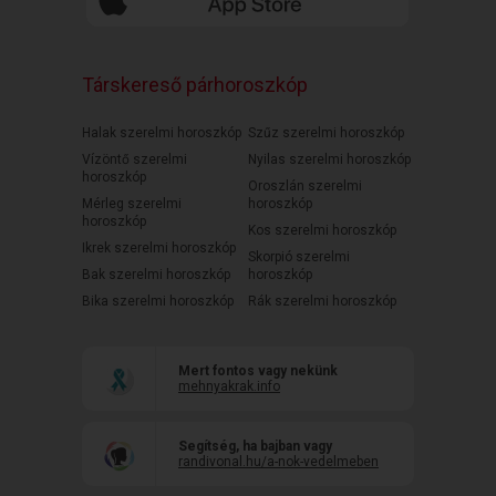
Társkereső párhoroszkóp
Halak szerelmi horoszkóp
Szűz szerelmi horoszkóp
Vízöntő szerelmi
Nyilas szerelmi horoszkóp
horoszkóp
Oroszlán szerelmi
Mérleg szerelmi
horoszkóp
horoszkóp
Kos szerelmi horoszkóp
Ikrek szerelmi horoszkóp
Skorpió szerelmi
Bak szerelmi horoszkóp
horoszkóp
Bika szerelmi horoszkóp
Rák szerelmi horoszkóp
Mert fontos vagy nekünk
mehnyakrak.info
Segítség, ha bajban vagy
randivonal.hu/a-nok-vedelmeben