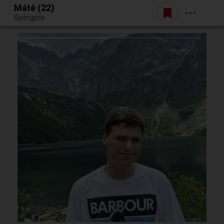
Máté (22)
Belépés
Gyöngyös
Egy jó randiból bármi lehet.