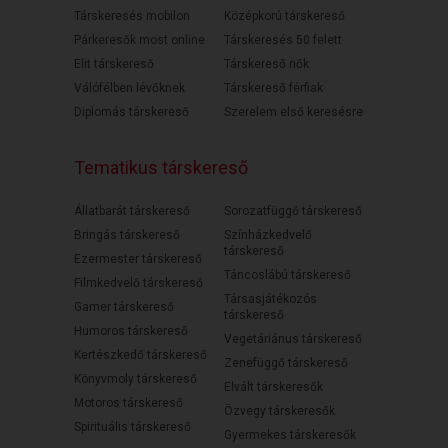
Társkeresés mobilon
Középkorú társkereső
Párkeresők most online
Társkeresés 50 felett
Elit társkereső
Társkereső nők
Válófélben lévőknek
Társkereső férfiak
Diplomás társkereső
Szerelem első keresésre
Tematikus társkereső
Állatbarát társkereső
Sorozatfüggő társkereső
Bringás társkereső
Színházkedvelő
társkereső
Ezermester társkereső
Táncoslábú társkereső
Filmkedvelő társkereső
Társasjátékozós
Gamer társkereső
társkereső
Humoros társkereső
Vegetáriánus társkereső
Kertészkedő társkereső
Zenefüggő társkereső
Könyvmoly társkereső
Elvált társkeresők
Motoros társkereső
Özvegy társkeresők
Spirituális társkereső
Gyermekes társkeresők