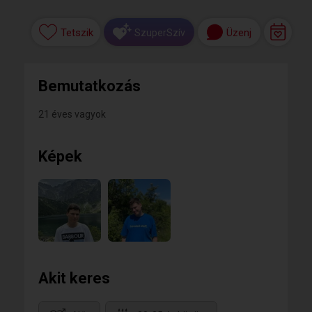
Tetszik
Üzenj
SzuperSzív
Bemutatkozás
21 éves vagyok
Képek
Akit keres