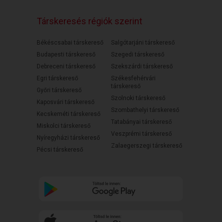
Társkeresés régiók szerint
Békéscsabai társkereső
Salgótarjáni társkereső
Budapesti társkereső
Szegedi társkereső
Debreceni társkereső
Szekszárdi társkereső
Egri társkereső
Székesfehérvári
társkereső
Győri társkereső
Szolnoki társkereső
Kaposvári társkereső
Szombathelyi társkereső
Kecskeméti társkereső
Tatabányai társkereső
Miskolci társkereső
Veszprémi társkereső
Nyíregyházi társkereső
Zalaegerszegi társkereső
Pécsi társkereső