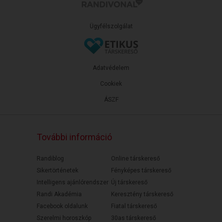
Ügyfélszolgálat
Adatvédelem
Cookiek
ÁSZF
További információ
Randiblog
Online társkereső
Sikertörténetek
Fényképes társkereső
Intelligens ajánlórendszer
Új társkereső
Randi Akadémia
Keresztény társkereső
Facebook oldalunk
Fiatal társkereső
Szerelmi horoszkóp
30as társkereső