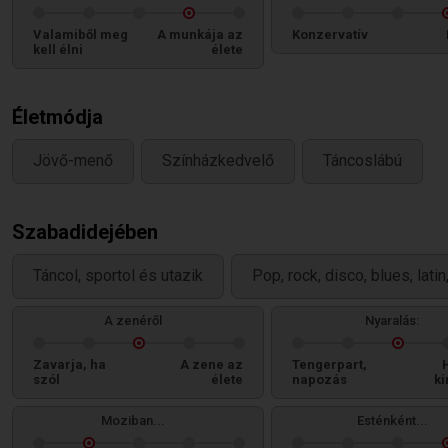
Valamiből meg
A munkája az
Konzervatív
kell élni
élete
Életmódja
Jövő-menő
Színházkedvelő
Táncoslábú
Szabadidejében
Táncol, sportol és utazik
Pop, rock, disco, blues, lati
A zenéről
Nyaralás:
Zavarja, ha
A zene az
Tengerpart,
szól
élete
napozás
ki
Moziban...
Esténként...