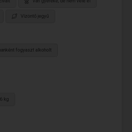
Elvált
Van gyereke, de nem vele él
Vízöntő jegyű
anként fogyaszt alkoholt
6 kg