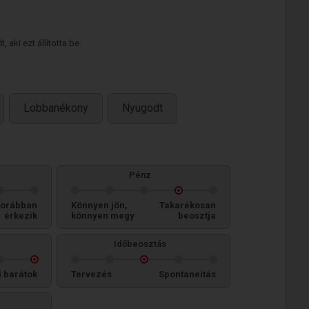
 aki ezt állította be.
Lobbanékony
Nyugodt
Pénz
orábban
Könnyen jön,
Takarékosan
érkezik
könnyen megy
beosztja
Időbeosztás
i barátok
Tervezés
Spontaneitás