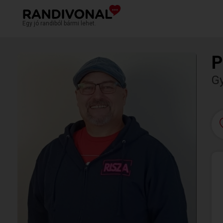
Egy jó randiból bármi lehet.
P
G