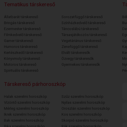
Tematikus társkereső
Tá
Állatbarát társkereső
Sorozatfüggő társkereső
Bé
Bringás társkereső
Színházkedvelő társkereső
Bu
Ezermester társkereső
Táncoslábú társkereső
De
Filmkedvelő társkereső
Társasjátékozós társkereső
Egr
Gamer társkereső
Vegetáriánus társkereső
Gy
Humoros társkereső
Zenefüggő társkereső
Ka
Kertészkedő társkereső
Elvált társkeresők
Ke
Könyvmoly társkereső
Özvegy társkeresők
Mi
Motoros társkereső
Gyermekes társkeresők
Ny
Spirituális társkereső
Pé
Társkereső párhoroszkóp
Halak szerelmi horoszkóp
Szűz szerelmi horoszkóp
Vízöntő szerelmi horoszkóp
Nyilas szerelmi horoszkóp
Mérleg szerelmi horoszkóp
Oroszlán szerelmi horoszkóp
Ikrek szerelmi horoszkóp
Kos szerelmi horoszkóp
Bak szerelmi horoszkóp
Skorpió szerelmi horoszkóp
Bika szerelmi horoszkóp
Rák szerelmi horoszkóp