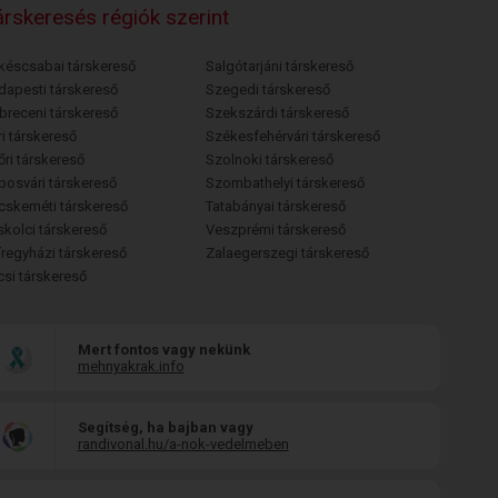
rskeresés régiók szerint
késcsabai társkereső
Salgótarjáni társkereső
dapesti társkereső
Szegedi társkereső
breceni társkereső
Szekszárdi társkereső
i társkereső
Székesfehérvári társkereső
őri társkereső
Szolnoki társkereső
posvári társkereső
Szombathelyi társkereső
cskeméti társkereső
Tatabányai társkereső
skolci társkereső
Veszprémi társkereső
íregyházi társkereső
Zalaegerszegi társkereső
csi társkereső
Mert fontos vagy nekünk
mehnyakrak.info
Segítség, ha bajban vagy
randivonal.hu/a-nok-vedelmeben