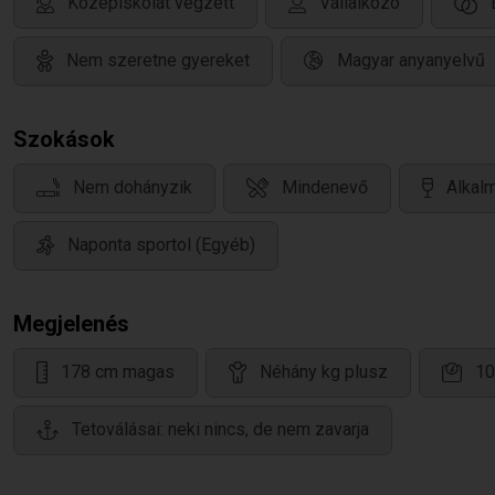
Középiskolát végzett
Vállalkozó
Nem szeretne gyereket
Magyar anyanyelvű
Szokások
Nem dohányzik
Mindenevő
Alkalm
Naponta sportol (Egyéb)
Megjelenés
178 cm magas
Néhány kg plusz
10
Tetoválásai: neki nincs, de nem zavarja