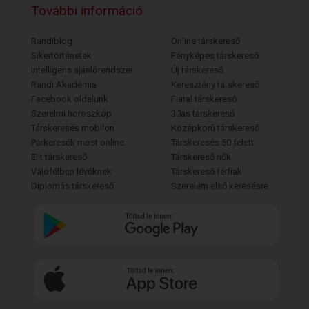
További információ
Randiblog
Online társkereső
Sikertörténetek
Fényképes társkereső
Intelligens ajánlórendszer
Új társkereső
Randi Akadémia
Keresztény társkereső
Facebook oldalunk
Fiatal társkereső
Szerelmi horoszkóp
30as társkereső
Társkeresés mobilon
Középkorú társkereső
Párkeresők most online
Társkeresés 50 felett
Elit társkereső
Társkereső nők
Válófélben lévőknek
Társkereső férfiak
Diplomás társkereső
Szerelem első keresésre