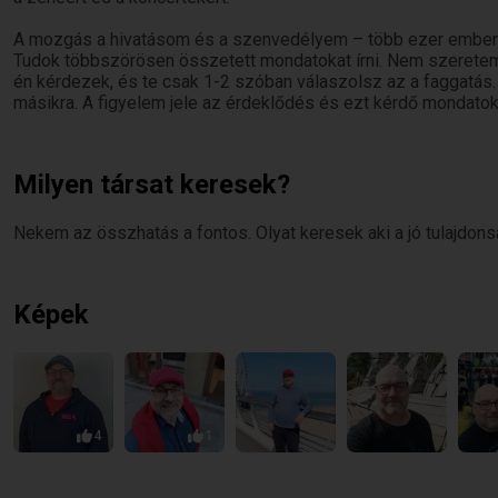
A mozgás a hivatásom és a szenvedélyem – több ezer embert állí
Tudok többszörösen összetett mondatokat írni. Nem szeretem
én kérdezek, és te csak 1-2 szóban válaszolsz az a faggatás. 
másikra. A figyelem jele az érdeklődés és ezt kérdő mondatok
Milyen társat keresek?
Nekem az összhatás a fontos. Olyat keresek aki a jó tulajdonsá
Képek
4
1