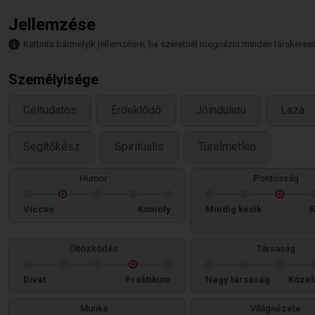
Jellemzése
Kattints bármelyik jellemzésre, ha szeretnél megnézni minden társkeresőt,
Személyisége
Céltudatos
Érdeklődő
Jóindulatú
Laza
Segítőkész
Spirituális
Türelmetlen
Humor
Pontosság
Vicces
Komoly
Mindig késik
K
Öltözködés
Társaság
Divat
Praktikum
Nagy társaság
Közel
Munka
Világnézete