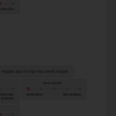
Liberális
n, reggae, jazz és hip-hop zenét hallgat
Kivel utazik?
Hátizsák,
Kettesben
Barátokkal
rándulás