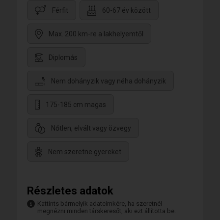
Férfit
60-67 év között
Max. 200 km-re a lakhelyemtől
Diplomás
Nem dohányzik vagy néha dohányzik
175-185 cm magas
Nőtlen, elvált vagy özvegy
Nem szeretne gyereket
Részletes adatok
Kattints bármelyik adatcímkére, ha szeretnél
megnézni minden társkeresőt, aki ezt állította be.