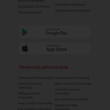
Miskolci társkereső
Veszprémi társkereső
Nyíregyházi társkereső
Zalaegerszegi társkereső
Pécsi társkereső
Társkereső párhoroszkóp
Halak szerelmi horoszkóp
Szűz szerelmi horoszkóp
Vízöntő szerelmi
Nyilas szerelmi horoszkóp
horoszkóp
Oroszlán szerelmi
Mérleg szerelmi
horoszkóp
horoszkóp
Kos szerelmi horoszkóp
Ikrek szerelmi horoszkóp
Skorpió szerelmi
Bak szerelmi horoszkóp
horoszkóp