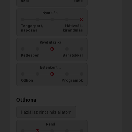
szól
élete
Nyaralás:
Tengerpart,
Hátizsák,
napozás
kirándulás
Kivel utazik?
Kettesben
Barátokkal
Esténként...
Otthon
Programok
Otthona
Háziállat: nincs háziállatom
Rend