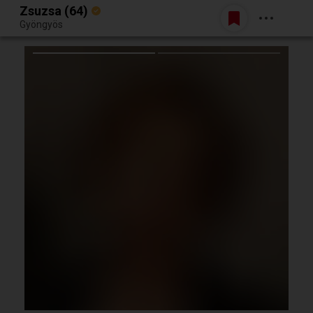
Zsuzsa (64)
Belépés
Gyöngyös
Egy jó randiból bármi lehet.