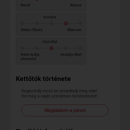
Rend
Káosz
Konyha
Sütés-főzés
Étterem
Háziállat
Nem tudja
Imádja őket
elviselni
Kettőtök története
Regisztrálj most és ismerkedj meg vele!
Írd meg a saját szerelmes történetedet!
Megtalálom a párom