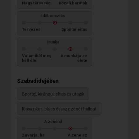
Nagy társaság
Közeli barátok
Időbeosztás
Tervezés
Spontaneitás
Munka
Valamiből meg
A munkája az
kell élni
élete
Szabadidejében
Sportol, kirándul, olvas és utazik
Klasszikus, blues és jazz zenét hallgat
A zenéről
Zavarja, ha
A zene az