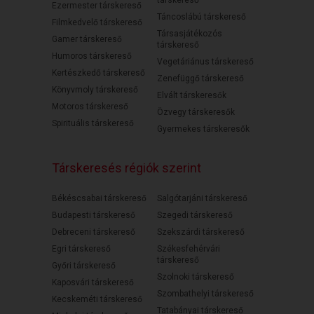
társkereső
Ezermester társkereső
Táncoslábú társkereső
Filmkedvelő társkereső
Társasjátékozós
Gamer társkereső
társkereső
Humoros társkereső
Vegetáriánus társkereső
Kertészkedő társkereső
Zenefüggő társkereső
Könyvmoly társkereső
Elvált társkeresők
Motoros társkereső
Özvegy társkeresők
Spirituális társkereső
Gyermekes társkeresők
Társkeresés régiók szerint
Békéscsabai társkereső
Salgótarjáni társkereső
Budapesti társkereső
Szegedi társkereső
Debreceni társkereső
Szekszárdi társkereső
Egri társkereső
Székesfehérvári
társkereső
Győri társkereső
Szolnoki társkereső
Kaposvári társkereső
Szombathelyi társkereső
Kecskeméti társkereső
Tatabányai társkereső