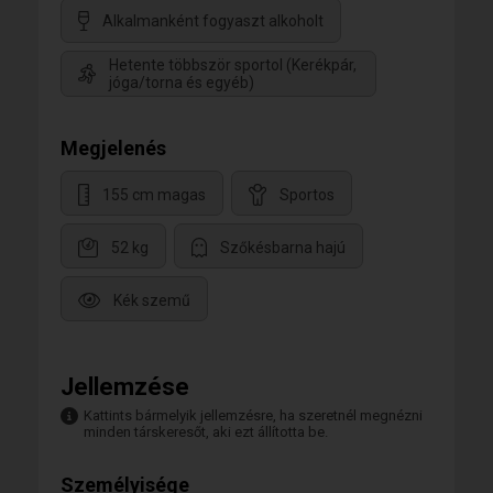
Alkalmanként fogyaszt alkoholt
Hetente többször sportol (Kerékpár,
jóga/torna és egyéb)
Megjelenés
155 cm magas
Sportos
52 kg
Szőkésbarna hajú
Kék szemű
Jellemzése
Kattints bármelyik jellemzésre, ha szeretnél megnézni
minden társkeresőt, aki ezt állította be.
Személyisége