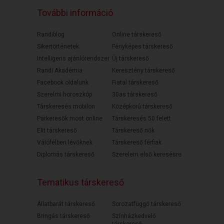
További információ
Randiblog
Online társkereső
Sikertörténetek
Fényképes társkereső
Intelligens ajánlórendszer
Új társkereső
Randi Akadémia
Keresztény társkereső
Facebook oldalunk
Fiatal társkereső
Szerelmi horoszkóp
30as társkereső
Társkeresés mobilon
Középkorú társkereső
Párkeresők most online
Társkeresés 50 felett
Elit társkereső
Társkereső nők
Válófélben lévőknek
Társkereső férfiak
Diplomás társkereső
Szerelem első keresésre
Tematikus társkereső
Állatbarát társkereső
Sorozatfüggő társkereső
Bringás társkereső
Színházkedvelő