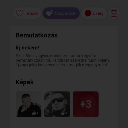
Tetszik
Üzenj
SzuperSzív
Bemutatkozás
Írj nekem!
Szia, Ákos vagyok, most nem tudtam egyéni
bemutatkozást írni. Ha többet szeretnél tudni rólam,
írj vagy jelölj kedvencnek és ismerjük meg egymást.
Képek
+3
1
3