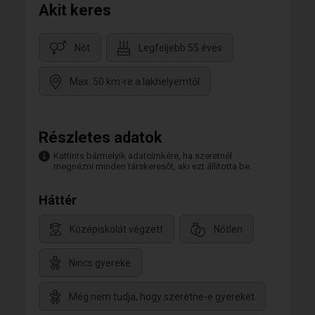
Akit keres
Nőt
Legfeljebb 55 éves
Max. 50 km-re a lakhelyemtől
Részletes adatok
Kattints bármelyik adatcímkére, ha szeretnél
megnézni minden társkeresőt, aki ezt állította be.
Háttér
Középiskolát végzett
Nőtlen
Nincs gyereke
Még nem tudja, hogy szeretne-e gyereket