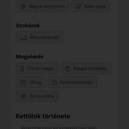
Magyar anyanyelvű
Nyilas jegyű
Szokások
Néha dohányzik
Megjelenés
179 cm magas
Átlagos testalkatú
100 kg
Szőkésbarna hajú
Barna szemű
Kettőtök története
Regisztrálj most és ismerkedj meg vele!