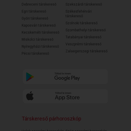
Debreceni társkereső
Szekszárdi társkereső
Egri társkereső
Székesfehérvári
társkereső
Győri társkereső
Szolnoki társkereső
Kaposvári társkereső
Szombathelyi társkereső
Kecskeméti társkereső
Tatabányai társkereső
Miskolci társkereső
Veszprémi társkereső
Nyíregyházi társkereső
Zalaegerszegi társkereső
Pécsi társkereső
Társkereső párhoroszkóp