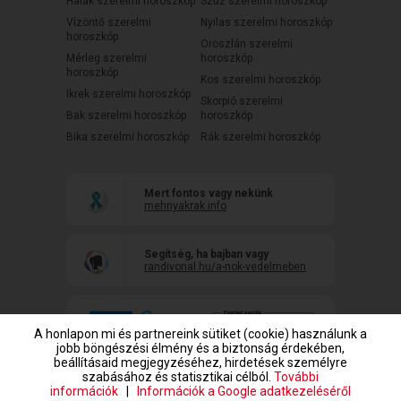
Halak szerelmi horoszkóp
Szűz szerelmi horoszkóp
Vízöntő szerelmi
Nyilas szerelmi horoszkóp
horoszkóp
Oroszlán szerelmi
Mérleg szerelmi
horoszkóp
horoszkóp
Kos szerelmi horoszkóp
Ikrek szerelmi horoszkóp
Skorpió szerelmi
Bak szerelmi horoszkóp
horoszkóp
Bika szerelmi horoszkóp
Rák szerelmi horoszkóp
Mert fontos vagy nekünk
mehnyakrak.info
Segítség, ha bajban vagy
randivonal.hu/a-nok-vedelmeben
A honlapon mi és partnereink sütiket (cookie) használunk a
jobb böngészési élmény és a biztonság érdekében,
beállításaid megjegyzéséhez, hirdetések személyre
szabásához és statisztikai célból.
További
információk
|
Információk a Google adatkezeléséről