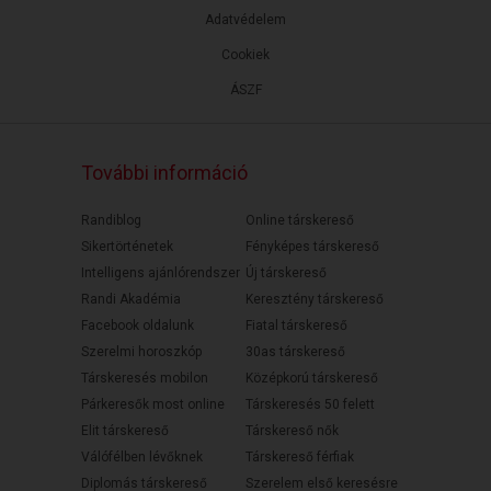
Adatvédelem
Cookiek
ÁSZF
További információ
Randiblog
Online társkereső
Sikertörténetek
Fényképes társkereső
Intelligens ajánlórendszer
Új társkereső
Randi Akadémia
Keresztény társkereső
Facebook oldalunk
Fiatal társkereső
Szerelmi horoszkóp
30as társkereső
Társkeresés mobilon
Középkorú társkereső
Párkeresők most online
Társkeresés 50 felett
Elit társkereső
Társkereső nők
Válófélben lévőknek
Társkereső férfiak
Diplomás társkereső
Szerelem első keresésre