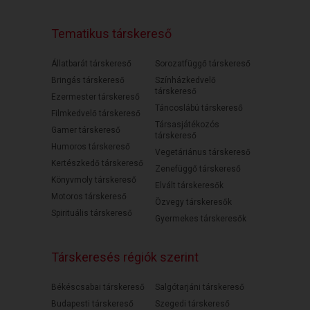
Tematikus társkereső
Állatbarát társkereső
Sorozatfüggő társkereső
Bringás társkereső
Színházkedvelő
társkereső
Ezermester társkereső
Táncoslábú társkereső
Filmkedvelő társkereső
Társasjátékozós
Gamer társkereső
társkereső
Humoros társkereső
Vegetáriánus társkereső
Kertészkedő társkereső
Zenefüggő társkereső
Könyvmoly társkereső
Elvált társkeresők
Motoros társkereső
Özvegy társkeresők
Spirituális társkereső
Gyermekes társkeresők
Társkeresés régiók szerint
Békéscsabai társkereső
Salgótarjáni társkereső
Budapesti társkereső
Szegedi társkereső