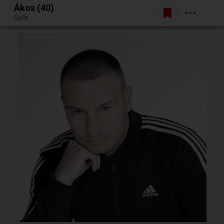
Ákos (40)
Belépés
Győr
Egy jó randiból bármi lehet.