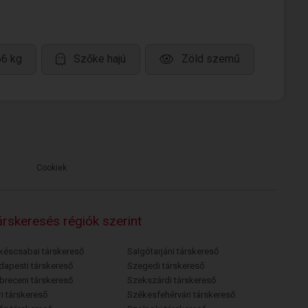
66 kg
Szőke hajú
Zöld szemű
Cookiek
rskeresés régiók szerint
késcsabai társkereső
Salgótarjáni társkereső
dapesti társkereső
Szegedi társkereső
breceni társkereső
Szekszárdi társkereső
i társkereső
Székesfehérvári társkereső