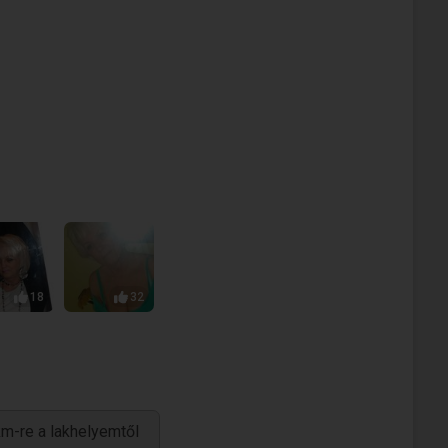
18
32
m-re a lakhelyemtől