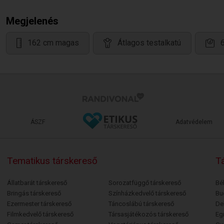
Megjelenés
162 cm magas
Átlagos testalkatú
ÁSZF
Adatvédelem
Tematikus társkereső
Tá
Állatbarát társkereső
Sorozatfüggő társkereső
Bé
Bringás társkereső
Színházkedvelő társkereső
Bu
Ezermester társkereső
Táncoslábú társkereső
De
Filmkedvelő társkereső
Társasjátékozós társkereső
Egr