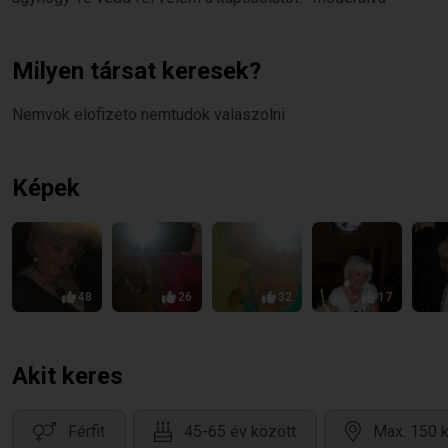
Milyen társat keresek?
Nemvok elofizeto nemtudok valaszolni
Képek
48
26
32
17
Akit keres
Férfit
45-65 év között
Max. 150 k