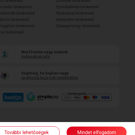
őri társkereső
Szolnoki társkereső
posvári társkereső
Szombathelyi társkereső
cskeméti társkereső
Tatabányai társkereső
skolci társkereső
Veszprémi társkereső
íregyházi társkereső
Zalaegerszegi társkereső
csi társkereső
Mert fontos vagy nekünk
mehnyakrak.info
Segítség, ha bajban vagy
randivonal.hu/a-nok-vedelmeben
További lehetőségek
Mindet elfogadom