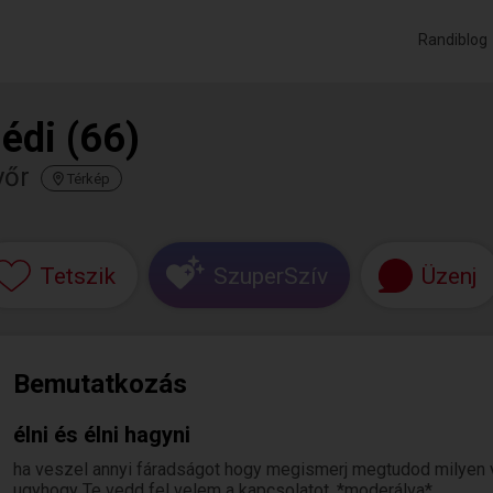
Randiblog
édi (66)
yőr
Térkép
Tetszik
SzuperSzív
Üzenj
Bemutatkozás
élni és élni hagyni
ha veszel annyi fáradságot hogy megismerj megtudod milyen 
ugyhogy Te vedd fel velem a kapcsolatot. *moderálva*