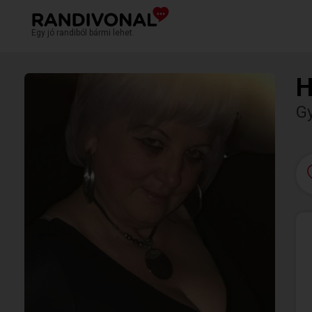
Egy jó randiból bármi lehet.
H
G