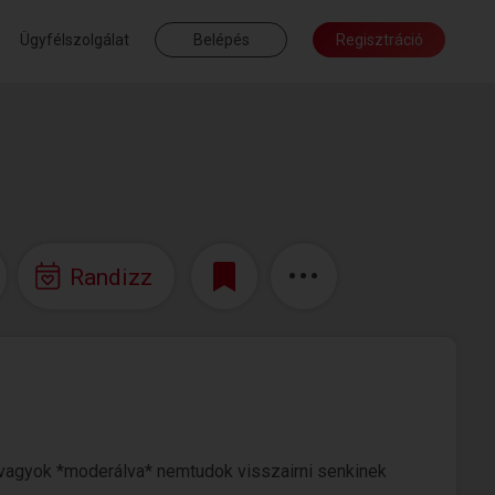
Ügyfélszolgálat
Belépés
Regisztráció
Randizz
vagyok *moderálva* nemtudok visszairni senkinek