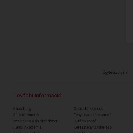
Ügyfélszolgálat
További információ
Randiblog
Online társkereső
Sikertörténetek
Fényképes társkereső
Intelligens ajánlórendszer
Új társkereső
Randi Akadémia
Keresztény társkereső