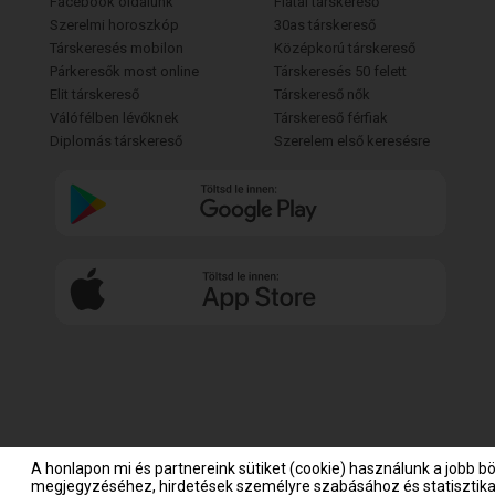
Facebook oldalunk
Fiatal társkereső
Szerelmi horoszkóp
30as társkereső
Társkeresés mobilon
Középkorú társkereső
Párkeresők most online
Társkeresés 50 felett
Elit társkereső
Társkereső nők
Válófélben lévőknek
Társkereső férfiak
Diplomás társkereső
Szerelem első keresésre
A honlapon mi és partnereink sütiket (cookie) használunk a jobb b
megjegyzéséhez, hirdetések személyre szabásához és statisztikai