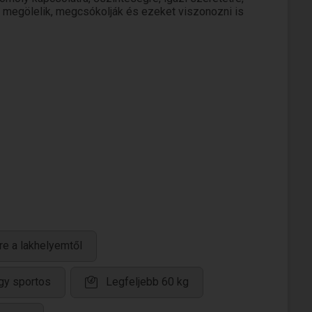
a megölelik, megcsókolják és ezeket viszonozni is
re a lakhelyemtől
gy sportos
Legfeljebb 60 kg