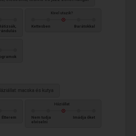
Kivel utazik?
Hátizsák,
Kettesben
Barátokkal
rándulás
ogramok
áziállat: macska és kutya
Háziállat
Étterem
Nem tudja
Imádja őket
elviselni