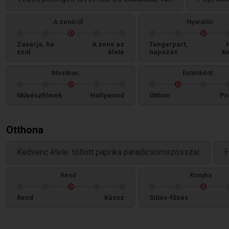
A zenéről
Nyaralás:
Zavarja, ha
A zene az
Tengerpart,
szól
élete
napozás
ki
Moziban...
Esténként...
Művészfilmek
Hollywood
Otthon
Pr
Otthona
Kedvenc étele: töltött paprika paradicsomszósszal
H
Rend
Konyha
Rend
Káosz
Sütés-főzés