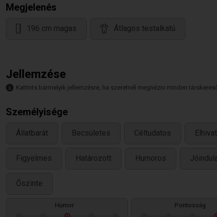
Megjelenés
196 cm magas
Átlagos testalkatú
Jellemzése
Kattints bármelyik jellemzésre, ha szeretnél megnézni minden társkeresőt,
Személyisége
Állatbarát
Becsületes
Céltudatos
Elhivat
Figyelmes
Határozott
Humoros
Jóindul
Őszinte
Humor
Pontosság