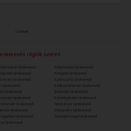
Cookiek
rskeresés régiók szerint
késcsabai társkereső
Salgótarjáni társkereső
dapesti társkereső
Szegedi társkereső
breceni társkereső
Szekszárdi társkereső
i társkereső
Székesfehérvári társkereső
őri társkereső
Szolnoki társkereső
posvári társkereső
Szombathelyi társkereső
cskeméti társkereső
Tatabányai társkereső
skolci társkereső
Veszprémi társkereső
íregyházi társkereső
Zalaegerszegi társkereső
csi társkereső