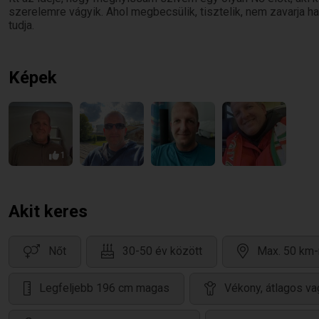
szerelemre vágyik. Ahol megbecsülik, tisztelik, nem zavarja h
tudja.
Képek
1
Akit keres
Nőt
30-50 év között
Max. 50 km-
Legfeljebb 196 cm magas
Vékony, átlagos va