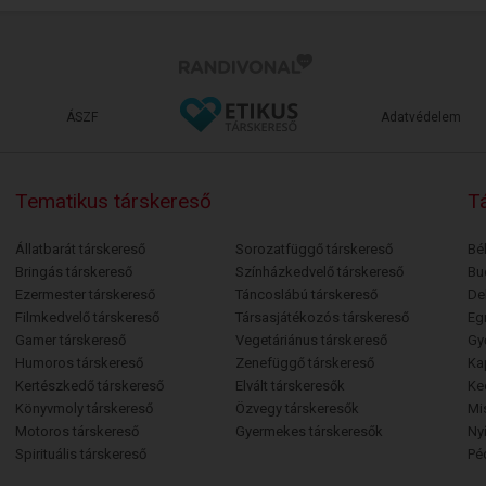
ÁSZF
Adatvédelem
Tematikus társkereső
Tá
Állatbarát társkereső
Sorozatfüggő társkereső
Bé
Bringás társkereső
Színházkedvelő társkereső
Bu
Ezermester társkereső
Táncoslábú társkereső
De
Filmkedvelő társkereső
Társasjátékozós társkereső
Egr
Gamer társkereső
Vegetáriánus társkereső
Gy
Humoros társkereső
Zenefüggő társkereső
Ka
Kertészkedő társkereső
Elvált társkeresők
Ke
Könyvmoly társkereső
Özvegy társkeresők
Mi
Motoros társkereső
Gyermekes társkeresők
Ny
Spirituális társkereső
Pé