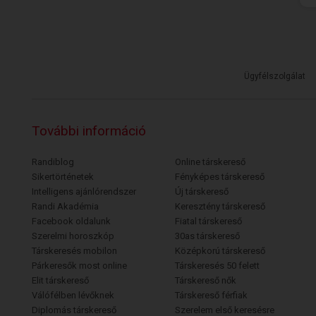
Ügyfélszolgálat
További információ
Randiblog
Online társkereső
Sikertörténetek
Fényképes társkereső
Intelligens ajánlórendszer
Új társkereső
Randi Akadémia
Keresztény társkereső
Facebook oldalunk
Fiatal társkereső
Szerelmi horoszkóp
30as társkereső
Társkeresés mobilon
Középkorú társkereső
Párkeresők most online
Társkeresés 50 felett
Elit társkereső
Társkereső nők
Válófélben lévőknek
Társkereső férfiak
Diplomás társkereső
Szerelem első keresésre