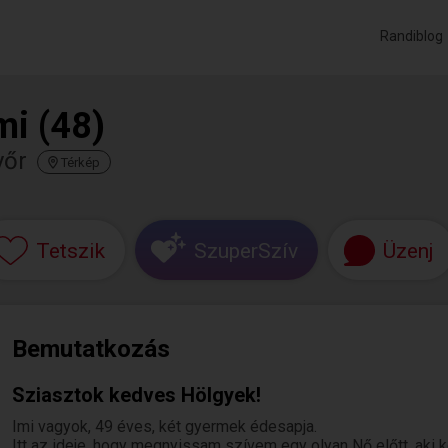
Randiblog
mi (48)
yőr
Térkép
Tetszik
SzuperSzív
Üzenj
Bemutatkozás
Sziasztok kedves Hölgyek!
Imi vagyok, 49 éves, két gyermek édesapja.
Itt az ideje, hogy megnyissam szívem egy olyan Nő előtt, aki k