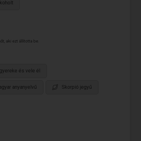
koholt
 aki ezt állította be.
gyereke és vele él
gyar anyanyelvű
Skorpió jegyű