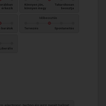
orábban
Könnyen jön,
Takarékosan
érkezik
könnyen megy
beosztja
Időbeosztás
i barátok
Tervezés
Spontaneitás
Liberális
o, electronic, techno és jazz zenét hallgat