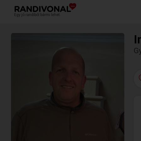
Egy jó randiból bármi lehet.
I
G