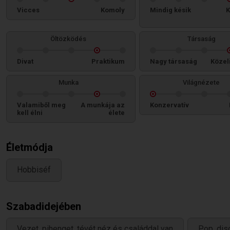
Vicces
Komoly
Mindig késik
K
Öltözködés
Társaság
Divat
Praktikum
Nagy társaság
Közel
Munka
Világnézete
Valamiből meg
A munkája az
Konzervatív
kell élni
élete
Életmódja
Hobbiséf
Szabadidejében
Vezet, pihenget, tévét néz és családdal van
Pop, disc