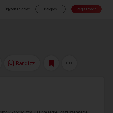
Ügyfélszolgálat
Belépés
Regisztráció
Randizz
omoly kapcsolatra, őszinteségre, igazi szeretetre,