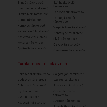
Bringás társkereső
Színházkedvelő
társkereső
Ezermester társkereső
Táncoslábú társkereső
Filmkedvelő társkereső
Társasjátékozós
Gamer társkereső
társkereső
Humoros társkereső
Vegetáriánus társkereső
Kertészkedő társkereső
Zenefüggő társkereső
Könyvmoly társkereső
Elvált társkeresők
Motoros társkereső
Özvegy társkeresők
Spirituális társkereső
Gyermekes társkeresők
Társkeresés régiók szerint
Békéscsabai társkereső
Salgótarjáni társkereső
Budapesti társkereső
Szegedi társkereső
Debreceni társkereső
Szekszárdi társkereső
Egri társkereső
Székesfehérvári
társkereső
Győri társkereső
Szolnoki társkereső
Kaposvári társkereső
Szombathelyi társkereső