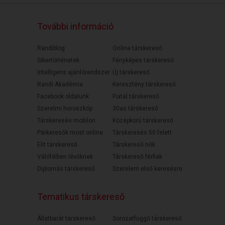
További információ
Randiblog
Online társkereső
Sikertörténetek
Fényképes társkereső
Intelligens ajánlórendszer
Új társkereső
Randi Akadémia
Keresztény társkereső
Facebook oldalunk
Fiatal társkereső
Szerelmi horoszkóp
30as társkereső
Társkeresés mobilon
Középkorú társkereső
Párkeresők most online
Társkeresés 50 felett
Elit társkereső
Társkereső nők
Válófélben lévőknek
Társkereső férfiak
Diplomás társkereső
Szerelem első keresésre
Tematikus társkereső
Állatbarát társkereső
Sorozatfüggő társkereső