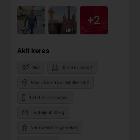
+2
1
Akit keres
Nőt
32-59 év között
Max. 75 km-re a lakhelyemtől
151-173 cm magas
Legfeljebb 82 kg
Nem szeretne gyereket