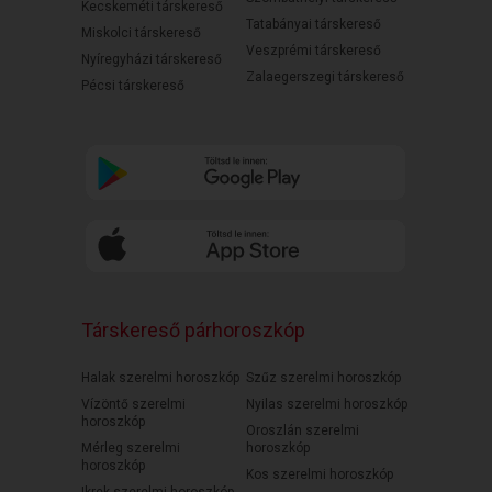
Kecskeméti társkereső
Tatabányai társkereső
Miskolci társkereső
Veszprémi társkereső
Nyíregyházi társkereső
Zalaegerszegi társkereső
Pécsi társkereső
Társkereső párhoroszkóp
Halak szerelmi horoszkóp
Szűz szerelmi horoszkóp
Vízöntő szerelmi
Nyilas szerelmi horoszkóp
horoszkóp
Oroszlán szerelmi
Mérleg szerelmi
horoszkóp
horoszkóp
Kos szerelmi horoszkóp