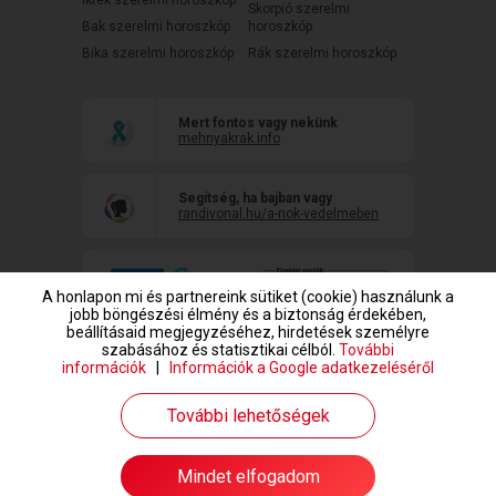
Ikrek szerelmi horoszkóp
Skorpió szerelmi
Bak szerelmi horoszkóp
horoszkóp
Bika szerelmi horoszkóp
Rák szerelmi horoszkóp
Mert fontos vagy nekünk
mehnyakrak.info
Segítség, ha bajban vagy
randivonal.hu/a-nok-vedelmeben
A honlapon mi és partnereink sütiket (cookie) használunk a
jobb böngészési élmény és a biztonság érdekében,
beállításaid megjegyzéséhez, hirdetések személyre
szabásához és statisztikai célból.
További
információk
|
Információk a Google adatkezeléséről
www.randivonal.hu © Copyright 1999-2026 Dating Central Europe Zrt.
További lehetőségek
Mindet elfogadom