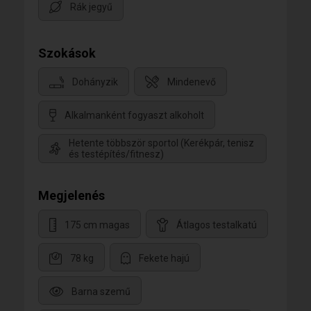
Rák jegyű
Szokások
Dohányzik
Mindenevő
Alkalmanként fogyaszt alkoholt
Hetente többször sportol (Kerékpár, tenisz
és testépítés/fitnesz)
Megjelenés
175 cm magas
Átlagos testalkatú
78 kg
Fekete hajú
Barna szemű