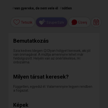
#
van gyereke, de nem vele él
#
nőtlen
Tetszik
Üzenj
SzuperSzív
Bemutatkozás
Szia kedves Idegen 😉Olyan hölgyet keresek, aki jól
van önmagával. A múltja amennyire lehet már
feldolgozott. Helyén van az önértékelése, ￼
önbizalma.
Milyen társat keresek?
Független, egyedül él. Valamennyire legyen rendben
a fogazat.
Képek