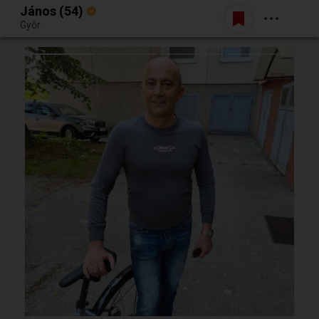
János (54)
Belépés
Győr
Egy jó randiból bármi lehet.