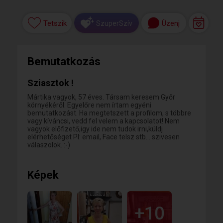
Tetszik
Üzenj
SzuperSzív
Bemutatkozás
Sziasztok !
Mártika vagyok, 57 éves. Társam keresem Győr
környékéről. Egyelőre nem írtam egyéni
bemutatkozást. Ha megtetszett a profilom, s többre
vagy kíváncsi, vedd fel velem a kapcsolatot! Nem
vagyok előfizető,igy ide nem tudok irni,küldj
elérhetőséget Pl: email, Face telsz stb... szivesen
válaszolok. :-)
Képek
+10