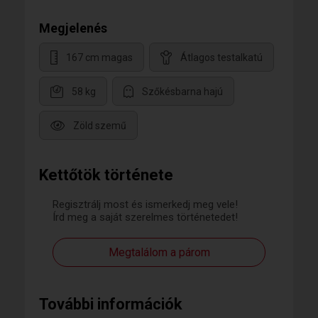
Megjelenés
167 cm magas
Átlagos testalkatú
58 kg
Szőkésbarna hajú
Zöld szemű
Kettőtök története
Regisztrálj most és ismerkedj meg vele!
Írd meg a saját szerelmes történetedet!
Megtalálom a párom
További információk