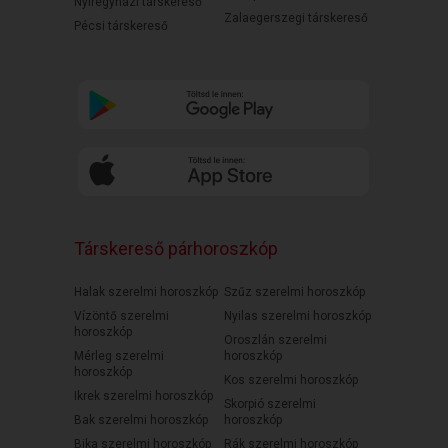
Nyíregyházi társkereső
Zalaegerszegi társkereső
Pécsi társkereső
Társkereső párhoroszkóp
Halak szerelmi horoszkóp
Szűz szerelmi horoszkóp
Vízöntő szerelmi
Nyilas szerelmi horoszkóp
horoszkóp
Oroszlán szerelmi
Mérleg szerelmi
horoszkóp
horoszkóp
Kos szerelmi horoszkóp
Ikrek szerelmi horoszkóp
Skorpió szerelmi
Bak szerelmi horoszkóp
horoszkóp
Bika szerelmi horoszkóp
Rák szerelmi horoszkóp