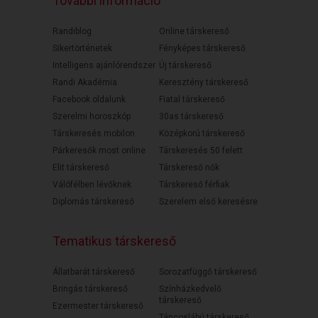
További információ
Randiblog
Online társkereső
Sikertörténetek
Fényképes társkereső
Intelligens ajánlórendszer
Új társkereső
Randi Akadémia
Keresztény társkereső
Facebook oldalunk
Fiatal társkereső
Szerelmi horoszkóp
30as társkereső
Társkeresés mobilon
Középkorú társkereső
Párkeresők most online
Társkeresés 50 felett
Elit társkereső
Társkereső nők
Válófélben lévőknek
Társkereső férfiak
Diplomás társkereső
Szerelem első keresésre
Tematikus társkereső
Állatbarát társkereső
Sorozatfüggő társkereső
Bringás társkereső
Színházkedvelő
társkereső
Ezermester társkereső
Táncoslábú társkereső