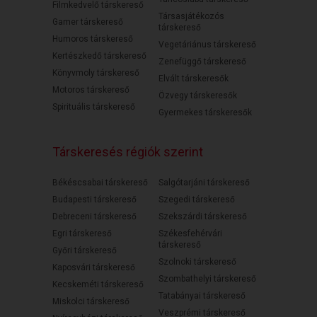
Filmkedvelő társkereső
Társasjátékozós
Gamer társkereső
társkereső
Humoros társkereső
Vegetáriánus társkereső
Kertészkedő társkereső
Zenefüggő társkereső
Könyvmoly társkereső
Elvált társkeresők
Motoros társkereső
Özvegy társkeresők
Spirituális társkereső
Gyermekes társkeresők
Társkeresés régiók szerint
Békéscsabai társkereső
Salgótarjáni társkereső
Budapesti társkereső
Szegedi társkereső
Debreceni társkereső
Szekszárdi társkereső
Egri társkereső
Székesfehérvári
társkereső
Győri társkereső
Szolnoki társkereső
Kaposvári társkereső
Szombathelyi társkereső
Kecskeméti társkereső
Tatabányai társkereső
Miskolci társkereső
Veszprémi társkereső