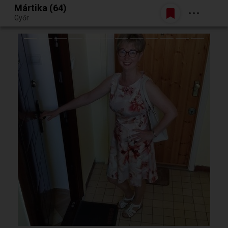
Mártika (64)
Belépés
Győr
Egy jó randiból bármi lehet.