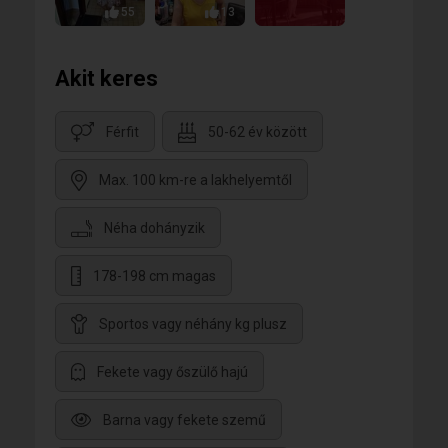
55
13
Akit keres
Férfit
50-62 év között
Max. 100 km-re a lakhelyemtől
Néha dohányzik
178-198 cm magas
Sportos vagy néhány kg plusz
Fekete vagy őszülő hajú
Barna vagy fekete szemű