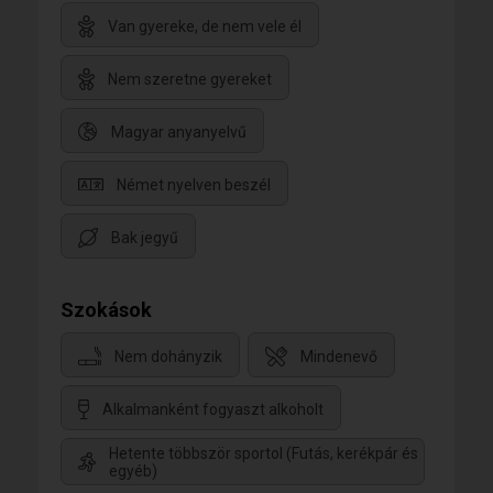
Van gyereke, de nem vele él
Nem szeretne gyereket
Magyar anyanyelvű
Német nyelven beszél
Bak jegyű
Szokások
Nem dohányzik
Mindenevő
Alkalmanként fogyaszt alkoholt
Hetente többször sportol (Futás, kerékpár és
egyéb)