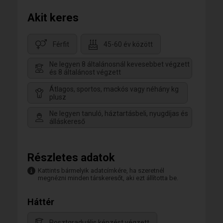
Akit keres
Férfit
45-60 év között
Ne legyen 8 általánosnál kevesebbet végzett
és 8 általánost végzett
Átlagos, sportos, mackós vagy néhány kg
plusz
Ne legyen tanuló, háztartásbeli, nyugdíjas és
álláskereső
Részletes adatok
Kattints bármelyik adatcímkére, ha szeretnél
megnézni minden társkeresőt, aki ezt állította be.
Háttér
Posztgraduális képzést végzett