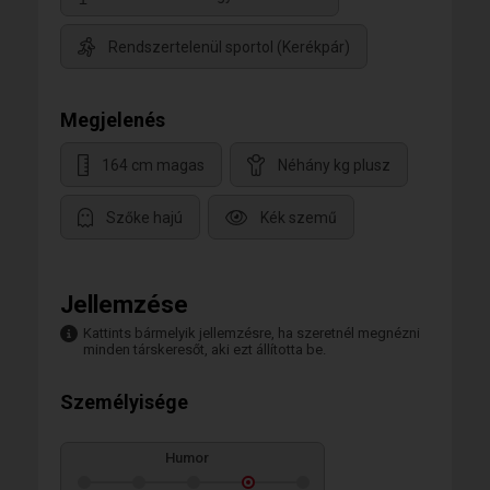
Rendszertelenül sportol (Kerékpár)
Megjelenés
164 cm magas
Néhány kg plusz
Szőke hajú
Kék szemű
Jellemzése
Kattints bármelyik jellemzésre, ha szeretnél megnézni
minden társkeresőt, aki ezt állította be.
Személyisége
Humor