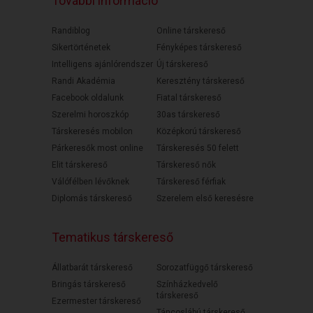
További információ
Randiblog
Online társkereső
Sikertörténetek
Fényképes társkereső
Intelligens ajánlórendszer
Új társkereső
Randi Akadémia
Keresztény társkereső
Facebook oldalunk
Fiatal társkereső
Szerelmi horoszkóp
30as társkereső
Társkeresés mobilon
Középkorú társkereső
Párkeresők most online
Társkeresés 50 felett
Elit társkereső
Társkereső nők
Válófélben lévőknek
Társkereső férfiak
Diplomás társkereső
Szerelem első keresésre
Tematikus társkereső
Állatbarát társkereső
Sorozatfüggő társkereső
Bringás társkereső
Színházkedvelő
társkereső
Ezermester társkereső
Táncoslábú társkereső