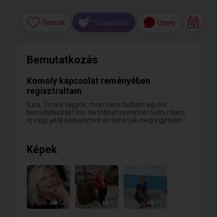
Tetszik
Üzenj
SzuperSzív
Bemutatkozás
Komoly kapcsolat reményében
regisztraltam
Szia, Timea vagyok, most nem tudtam egyéni
bemutatkozást írni. Ha többet szeretnél tudni rólam,
írj vagy jelölj kedvencnek és ismerjük meg egymást.
Képek
17
8
11