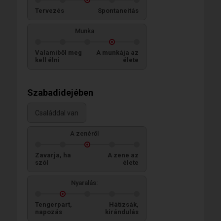
Tervezés
Spontaneitás
Munka
Valamiből meg
A munkája az
kell élni
élete
Szabadidejében
Családdal van
A zenéről
Zavarja, ha
A zene az
szól
élete
Nyaralás:
Tengerpart,
Hátizsák,
napozás
kirándulás