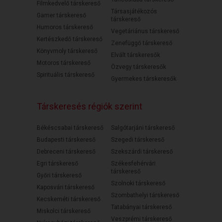
Filmkedvelő társkereső
Társasjátékozós
Gamer társkereső
társkereső
Humoros társkereső
Vegetáriánus társkereső
Kertészkedő társkereső
Zenefüggő társkereső
Könyvmoly társkereső
Elvált társkeresők
Motoros társkereső
Özvegy társkeresők
Spirituális társkereső
Gyermekes társkeresők
Társkeresés régiók szerint
Békéscsabai társkereső
Salgótarjáni társkereső
Budapesti társkereső
Szegedi társkereső
Debreceni társkereső
Szekszárdi társkereső
Egri társkereső
Székesfehérvári
társkereső
Győri társkereső
Szolnoki társkereső
Kaposvári társkereső
Szombathelyi társkereső
Kecskeméti társkereső
Tatabányai társkereső
Miskolci társkereső
Veszprémi társkereső