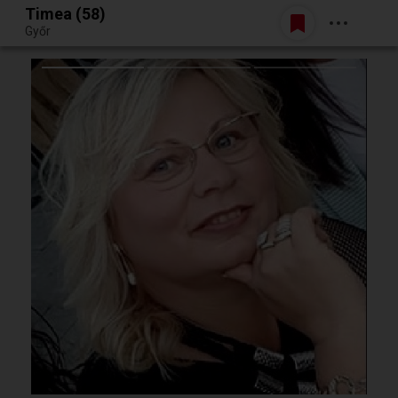
Timea (58)
Belépés
Győr
Egy jó randiból bármi lehet.