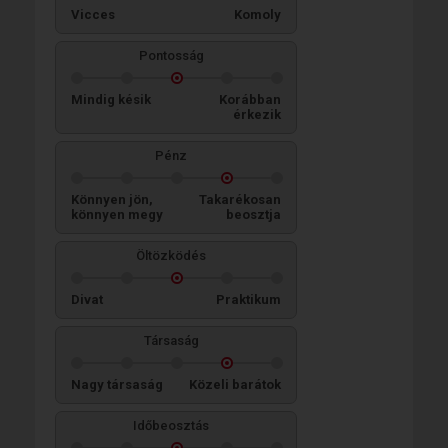
Vicces
Komoly
Pontosság
Mindig késik
Korábban
érkezik
Pénz
Könnyen jön,
Takarékosan
könnyen megy
beosztja
Öltözködés
Divat
Praktikum
Társaság
Nagy társaság
Közeli barátok
Időbeosztás