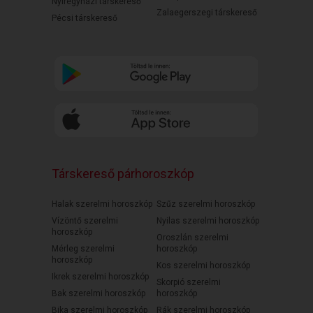
Nyíregyházi társkereső
Zalaegerszegi társkereső
Pécsi társkereső
Társkereső párhoroszkóp
Halak szerelmi horoszkóp
Szűz szerelmi horoszkóp
Vízöntő szerelmi
Nyilas szerelmi horoszkóp
horoszkóp
Oroszlán szerelmi
Mérleg szerelmi
horoszkóp
horoszkóp
Kos szerelmi horoszkóp
Ikrek szerelmi horoszkóp
Skorpió szerelmi
Bak szerelmi horoszkóp
horoszkóp
Bika szerelmi horoszkóp
Rák szerelmi horoszkóp