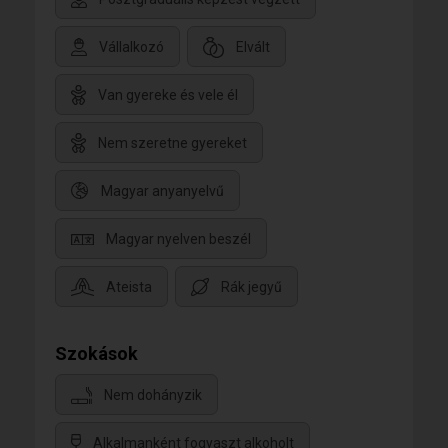
Vállalkozó
Elvált
Van gyereke és vele él
Nem szeretne gyereket
Magyar anyanyelvű
Magyar nyelven beszél
Ateista
Rák jegyű
Szokások
Nem dohányzik
Alkalmanként fogyaszt alkoholt