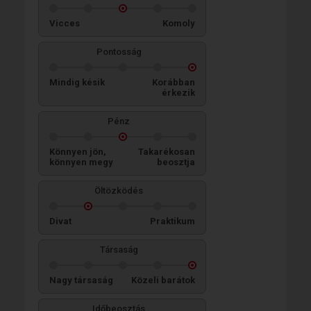
Vicces
Komoly
Pontosság
Mindig késik
Korábban
érkezik
Pénz
Könnyen jön,
Takarékosan
könnyen megy
beosztja
Öltözködés
Divat
Praktikum
Társaság
Nagy társaság
Közeli barátok
Időbeosztás