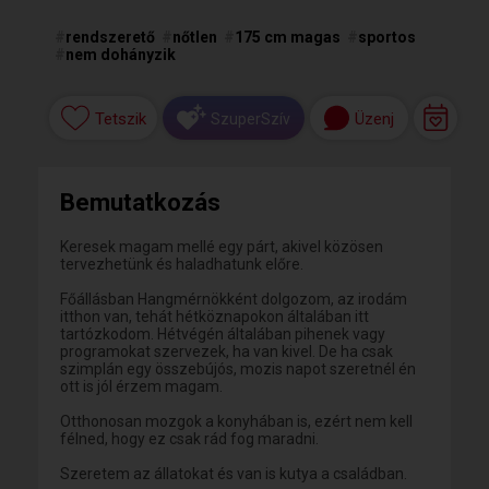
#
rendszerető
#
nőtlen
#
175 cm magas
#
sportos
#
nem dohányzik
Tetszik
Üzenj
SzuperSzív
Bemutatkozás
Keresek magam mellé egy párt, akivel közösen
tervezhetünk és haladhatunk előre.
Főállásban Hangmérnökként dolgozom, az irodám
itthon van, tehát hétköznapokon általában itt
tartózkodom. Hétvégén általában pihenek vagy
programokat szervezek, ha van kivel. De ha csak
szimplán egy összebújós, mozis napot szeretnél én
ott is jól érzem magam.
Otthonosan mozgok a konyhában is, ezért nem kell
félned, hogy ez csak rád fog maradni.
Szeretem az állatokat és van is kutya a családban.