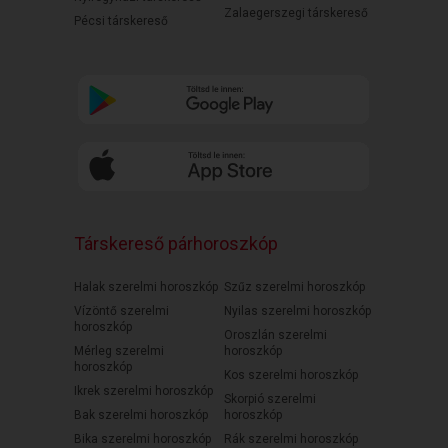
Zalaegerszegi társkereső
Pécsi társkereső
Társkereső párhoroszkóp
Halak szerelmi horoszkóp
Szűz szerelmi horoszkóp
Vízöntő szerelmi
Nyilas szerelmi horoszkóp
horoszkóp
Oroszlán szerelmi
Mérleg szerelmi
horoszkóp
horoszkóp
Kos szerelmi horoszkóp
Ikrek szerelmi horoszkóp
Skorpió szerelmi
Bak szerelmi horoszkóp
horoszkóp
Bika szerelmi horoszkóp
Rák szerelmi horoszkóp