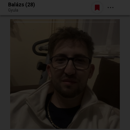
Balázs (28)
Belépés
Gyula
Egy jó randiból bármi lehet.