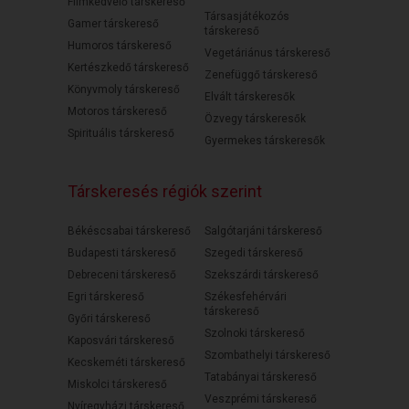
Filmkedvelő társkereső
Társasjátékozós
Gamer társkereső
társkereső
Humoros társkereső
Vegetáriánus társkereső
Kertészkedő társkereső
Zenefüggő társkereső
Könyvmoly társkereső
Elvált társkeresők
Motoros társkereső
Özvegy társkeresők
Spirituális társkereső
Gyermekes társkeresők
Társkeresés régiók szerint
Békéscsabai társkereső
Salgótarjáni társkereső
Budapesti társkereső
Szegedi társkereső
Debreceni társkereső
Szekszárdi társkereső
Egri társkereső
Székesfehérvári
társkereső
Győri társkereső
Szolnoki társkereső
Kaposvári társkereső
Szombathelyi társkereső
Kecskeméti társkereső
Tatabányai társkereső
Miskolci társkereső
Veszprémi társkereső
Nyíregyházi társkereső