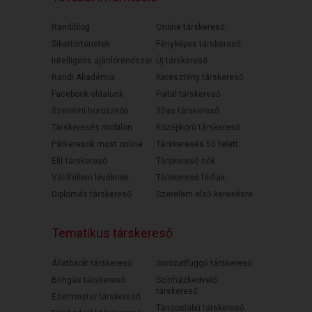
Randiblog
Online társkereső
Sikertörténetek
Fényképes társkereső
Intelligens ajánlórendszer
Új társkereső
Randi Akadémia
Keresztény társkereső
Facebook oldalunk
Fiatal társkereső
Szerelmi horoszkóp
30as társkereső
Társkeresés mobilon
Középkorú társkereső
Párkeresők most online
Társkeresés 50 felett
Elit társkereső
Társkereső nők
Válófélben lévőknek
Társkereső férfiak
Diplomás társkereső
Szerelem első keresésre
Tematikus társkereső
Állatbarát társkereső
Sorozatfüggő társkereső
Bringás társkereső
Színházkedvelő
társkereső
Ezermester társkereső
Táncoslábú társkereső