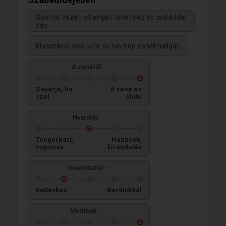
Sportol, vezet, pihenget, tévét néz és családdal
van
Klasszikus, pop, latin és hip-hop zenét hallgat
A zenéről
Zavarja, ha
A zene az
szól
élete
Nyaralás:
Tengerpart,
Hátizsák,
napozás
kirándulás
Kivel utazik?
Kettesben
Barátokkal
Moziban...