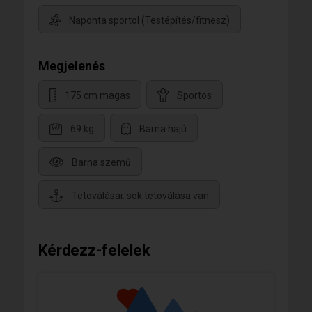
Naponta sportol (Testépítés/fitnesz)
Megjelenés
175 cm magas
Sportos
69 kg
Barna hajú
Barna szemű
Tetoválásai: sok tetoválása van
Kérdezz-felelek