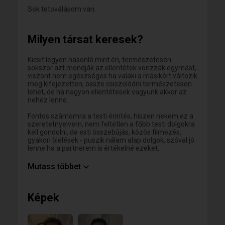
Sok tetoválásom van.
Milyen társat keresek?
Kicsit legyen hasonló mint én, természetesen
sokszor azt mondják az ellentétek vonzzák egymást,
viszont nem egészséges ha valaki a másikért változik
meg kifejezetten, össze csiszolódni természetesen
lehet, de ha nagyon ellentétesek vagyunk akkor az
nehéz lenne.
Fontos számomra a testi érintés, hiszen nekem ez a
szeretetnyelvem, nem feltétlen a főbb testi dolgokra
kell gondolni, de esti összebújás, közös filmezés,
gyakori ölelések - puszik nálam alap dolgok, szóval jó
lenne ha a partnerem is értékelné ezeket.
Továbbá fontos azért a kémia is ilyen téren, mert
Mutass többet
szerintem az is nagyon fontos egy kapcsolatban,
hogy vonzódjunk a másikhoz mind külsőleg, mind
belsőleg.
Képek