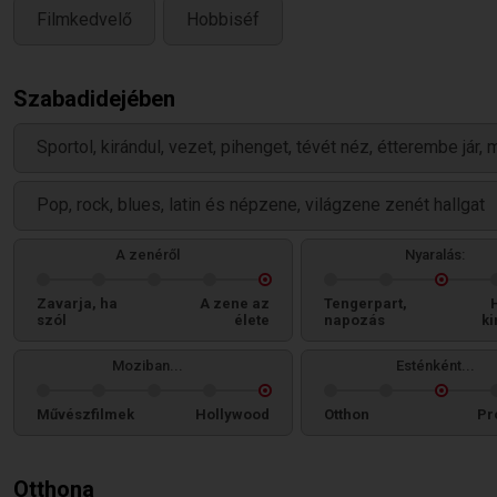
Filmkedvelő
Hobbiséf
Szabadidejében
Sportol, kirándul, vezet, pihenget, tévét néz, étterembe jár,
Pop, rock, blues, latin és népzene, világzene zenét hallgat
A zenéről
Nyaralás:
Zavarja, ha
A zene az
Tengerpart,
szól
élete
napozás
ki
Moziban...
Esténként...
Művészfilmek
Hollywood
Otthon
Pr
Otthona