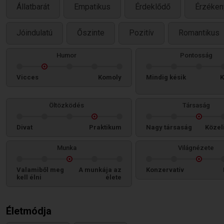
Állatbarát
Empatikus
Érdeklődő
Érzéken
Jóindulatú
Őszinte
Pozitív
Romantikus
Humor
Pontosság
Vicces
Komoly
Mindig késik
K
Öltözködés
Társaság
Divat
Praktikum
Nagy társaság
Közel
Munka
Világnézete
Valamiből meg
A munkája az
Konzervatív
kell élni
élete
Életmódja