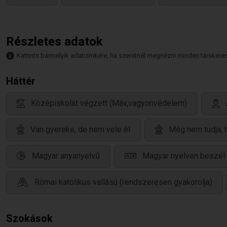
Részletes adatok
Kattints bármelyik adatcímkére, ha szeretnél megnézni minden társkeresőt,
Háttér
Középiskolát végzett (Máv,vagyonvédelem)
Van gyereke, de nem vele él
Még nem tudja, 
Magyar anyanyelvű
Magyar nyelven beszél
Római katolikus vallású (rendszeresen gyakorolja)
Szokások