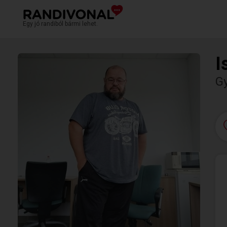
Egy jó randiból bármi lehet.
I
G