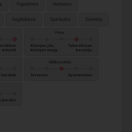
y
Figyelmes
Humoros
Segítőkész
Spirituális
Szerény
Pénz
orábban
Könnyen jön,
Takarékosan
érkezik
könnyen megy
beosztja
Időbeosztás
i barátok
Tervezés
Spontaneitás
Liberális