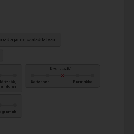
 moziba jár és családdal van
Kivel utazik?
Hátizsák,
Kettesben
Barátokkal
rándulás
ogramok