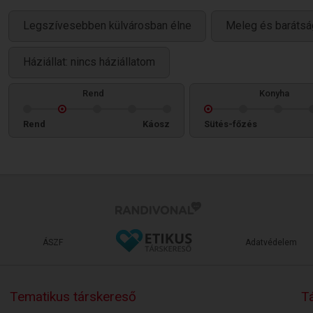
Legszívesebben külvárosban élne
Meleg és barátsá
Háziállat: nincs háziállatom
Rend
Konyha
Rend
Káosz
Sütés-főzés
ÁSZF
Adatvédelem
Tematikus társkereső
Tá