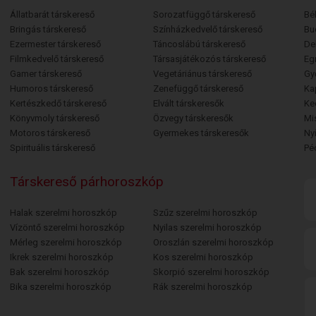
Állatbarát társkereső
Sorozatfüggő társkereső
Bé
Bringás társkereső
Színházkedvelő társkereső
Bu
Ezermester társkereső
Táncoslábú társkereső
De
Filmkedvelő társkereső
Társasjátékozós társkereső
Egr
Gamer társkereső
Vegetáriánus társkereső
Gy
Humoros társkereső
Zenefüggő társkereső
Ka
Kertészkedő társkereső
Elvált társkeresők
Ke
Könyvmoly társkereső
Özvegy társkeresők
Mi
Motoros társkereső
Gyermekes társkeresők
Ny
Spirituális társkereső
Pé
Társkereső párhoroszkóp
Halak szerelmi horoszkóp
Szűz szerelmi horoszkóp
Vízöntő szerelmi horoszkóp
Nyilas szerelmi horoszkóp
Mérleg szerelmi horoszkóp
Oroszlán szerelmi horoszkóp
Ikrek szerelmi horoszkóp
Kos szerelmi horoszkóp
Bak szerelmi horoszkóp
Skorpió szerelmi horoszkóp
Bika szerelmi horoszkóp
Rák szerelmi horoszkóp