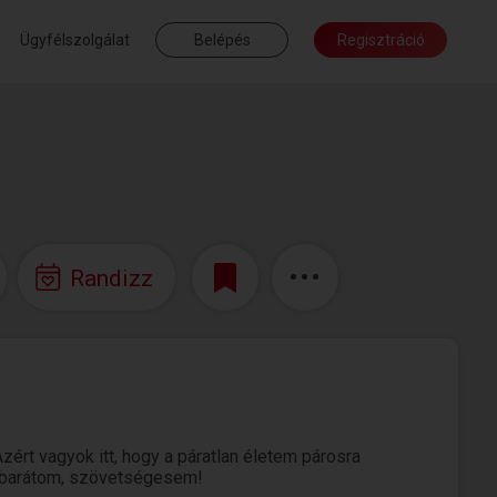
Ügyfélszolgálat
Belépés
Regisztráció
Randizz
ért vagyok itt, hogy a páratlan életem párosra
, barátom, szövetségesem!