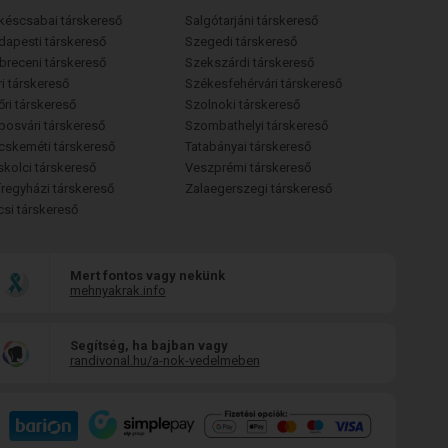
késcsabai társkereső
Salgótarjáni társkereső
dapesti társkereső
Szegedi társkereső
breceni társkereső
Szekszárdi társkereső
i társkereső
Székesfehérvári társkereső
őri társkereső
Szolnoki társkereső
posvári társkereső
Szombathelyi társkereső
cskeméti társkereső
Tatabányai társkereső
skolci társkereső
Veszprémi társkereső
íregyházi társkereső
Zalaegerszegi társkereső
csi társkereső
Mert fontos vagy nekünk
mehnyakrak.info
Segítség, ha bajban vagy
randivonal.hu/a-nok-vedelmeben