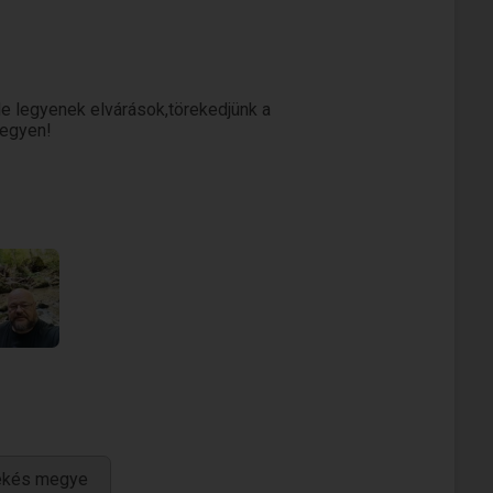
Ne legyenek elvárások,törekedjünk a
legyen!
Békés megye