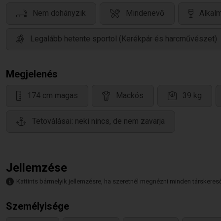
Nem dohányzik
Mindenevő
Alkalm
Legalább hetente sportol (Kerékpár és harcművészet)
Megjelenés
174 cm magas
Mackós
39 kg
Tetoválásai: neki nincs, de nem zavarja
Jellemzése
Kattints bármelyik jellemzésre, ha szeretnél megnézni minden társkeresőt,
Személyisége