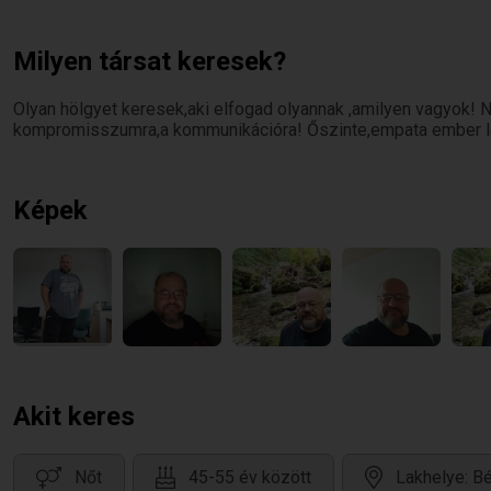
Milyen társat keresek?
Olyan hölgyet keresek,aki elfogad olyannak ,amilyen vagyok! 
kompromisszumra,a kommunikációra! Őszinte,empata ember 
Képek
Akit keres
Nőt
45-55 év között
Lakhelye: 