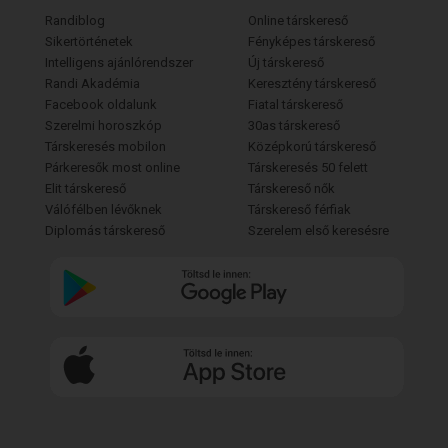
Randiblog
Online társkereső
Sikertörténetek
Fényképes társkereső
Intelligens ajánlórendszer
Új társkereső
Randi Akadémia
Keresztény társkereső
Facebook oldalunk
Fiatal társkereső
Szerelmi horoszkóp
30as társkereső
Társkeresés mobilon
Középkorú társkereső
Párkeresők most online
Társkeresés 50 felett
Elit társkereső
Társkereső nők
Válófélben lévőknek
Társkereső férfiak
Diplomás társkereső
Szerelem első keresésre