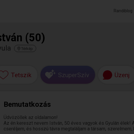
Randiblog
stván (50)
yula
Térkép
Tetszik
SzuperSzív
Üzenj
Bemutatkozás
Üdvözöllek az oldalamon!
Az én kereszt nevem István, 50 éves vagyok és Gyulán élek! Az
cseréljem, és hosszú távra megtaláljam a társam, szerelmem