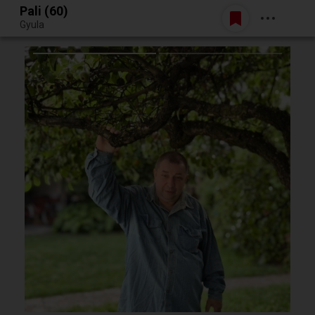
Pali (60)
Belépés
Gyula
Egy jó randiból bármi lehet.