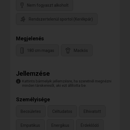
Nem fogyaszt alkoholt
Rendszertelenül sportol (Kerékpár)
Megjelenés
180 cm magas
Mackós
Jellemzése
Kattints bármelyik jellemzésre, ha szeretnél megnézni
minden társkeresőt, aki ezt állította be.
Személyisége
Becsületes
Céltudatos
Elhivatott
Empatikus
Energikus
Érdeklődő