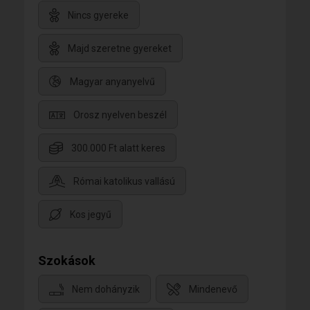
Nincs gyereke
Majd szeretne gyereket
Magyar anyanyelvű
Orosz nyelven beszél
300.000 Ft alatt keres
Római katolikus vallású
Kos jegyű
Szokások
Nem dohányzik
Mindenevő