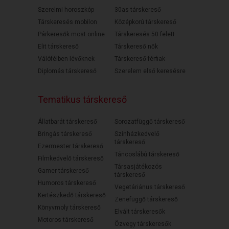
Szerelmi horoszkóp
30as társkereső
Társkeresés mobilon
Középkorú társkereső
Párkeresők most online
Társkeresés 50 felett
Elit társkereső
Társkereső nők
Válófélben lévőknek
Társkereső férfiak
Diplomás társkereső
Szerelem első keresésre
Tematikus társkereső
Állatbarát társkereső
Sorozatfüggő társkereső
Bringás társkereső
Színházkedvelő
társkereső
Ezermester társkereső
Táncoslábú társkereső
Filmkedvelő társkereső
Társasjátékozós
Gamer társkereső
társkereső
Humoros társkereső
Vegetáriánus társkereső
Kertészkedő társkereső
Zenefüggő társkereső
Könyvmoly társkereső
Elvált társkeresők
Motoros társkereső
Özvegy társkeresők