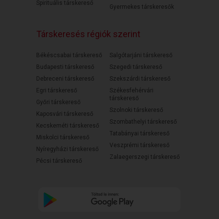
Spirituális társkereső
Gyermekes társkeresők
Társkeresés régiók szerint
Békéscsabai társkereső
Salgótarjáni társkereső
Budapesti társkereső
Szegedi társkereső
Debreceni társkereső
Szekszárdi társkereső
Egri társkereső
Székesfehérvári
társkereső
Győri társkereső
Szolnoki társkereső
Kaposvári társkereső
Szombathelyi társkereső
Kecskeméti társkereső
Tatabányai társkereső
Miskolci társkereső
Veszprémi társkereső
Nyíregyházi társkereső
Zalaegerszegi társkereső
Pécsi társkereső