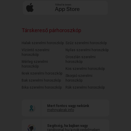
Társkereső párhoroszkóp
Halak szerelmi horoszkóp
Szűz szerelmi horoszkóp
Vízöntő szerelmi
Nyilas szerelmi horoszkóp
horoszkóp
Oroszlán szerelmi
Mérleg szerelmi
horoszkóp
horoszkóp
Kos szerelmi horoszkóp
Ikrek szerelmi horoszkóp
Skorpió szerelmi
Bak szerelmi horoszkóp
horoszkóp
Bika szerelmi horoszkóp
Rák szerelmi horoszkóp
Mert fontos vagy nekünk
mehnyakrak.info
Segítség, ha bajban vagy
randivonal.hu/a-nok-vedelmeben