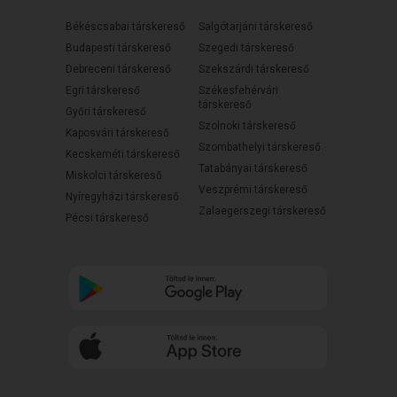
Békéscsabai társkereső
Salgótarjáni társkereső
Budapesti társkereső
Szegedi társkereső
Debreceni társkereső
Szekszárdi társkereső
Egri társkereső
Székesfehérvári
társkereső
Győri társkereső
Szolnoki társkereső
Kaposvári társkereső
Szombathelyi társkereső
Kecskeméti társkereső
Tatabányai társkereső
Miskolci társkereső
Veszprémi társkereső
Nyíregyházi társkereső
Zalaegerszegi társkereső
Pécsi társkereső