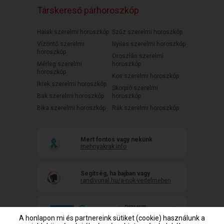
Társkereső párhoroszkóp
Halak szerelmi horoszkóp
Szűz szerelmi horoszkóp
Vízöntő szerelmi
Nyilas szerelmi horoszkóp
horoszkóp
Oroszlán szerelmi
Mérleg szerelmi
horoszkóp
horoszkóp
Kos szerelmi horoszkóp
Ikrek szerelmi horoszkóp
Skorpió szerelmi
Bak szerelmi horoszkóp
horoszkóp
Bika szerelmi horoszkóp
Rák szerelmi horoszkóp
Mert fontos vagy nekünk
mehnyakrak.info
Segítség, ha bajban vagy
randivonal.hu/a-nok-vedelmeben
A honlapon mi és partnereink sütiket (cookie) használunk a