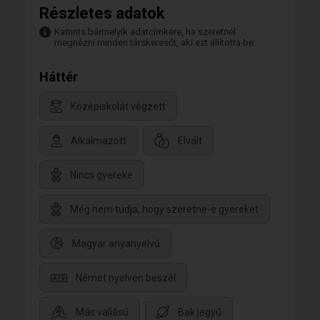
Részletes adatok
Kattints bármelyik adatcímkére, ha szeretnél
megnézni minden társkeresőt, aki ezt állította be.
Háttér
Középiskolát végzett
Alkalmazott
Elvált
Nincs gyereke
Még nem tudja, hogy szeretne-e gyereket
Magyar anyanyelvű
Német nyelven beszél
Más vallású
Bak jegyű