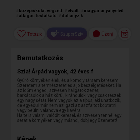
#
középiskolát végzett
#
elvált
#
magyar anyanyelvű
#
átlagos testalkatú
#
dohányzik
Tetszik
Üzenj
SzuperSzív
Bemutatkozás
​Szia! Árpád vagyok, 42 éves.f
​Gyúró környékén élek, és a komoly társam keresem
​Szeretem a természetet és a jó beszélgetéseket. Ha
az időm engedi, szívesen hallgatok zenét,
barkácsolok a ház körül, kirándulok, vagy csak teszek
egy nagy sétát. Nem vagyok az a típus, aki unatkozik,
de egyedül már nem az igazi az aszfaltot koptatni
vagy beülni valahova egy kávéra.
​Ha te is valami valódit keresel, és szívesen tennél egy
sétát a környéken vagy máshol, dobj egy üzenetet!
Képek