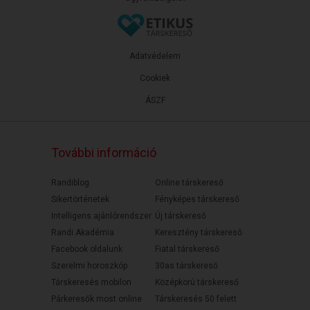
Adatvédelem
Cookiek
ÁSZF
További információ
Randiblog
Online társkereső
Sikertörténetek
Fényképes társkereső
Intelligens ajánlórendszer
Új társkereső
Randi Akadémia
Keresztény társkereső
Facebook oldalunk
Fiatal társkereső
Szerelmi horoszkóp
30as társkereső
Társkeresés mobilon
Középkorú társkereső
Párkeresők most online
Társkeresés 50 felett