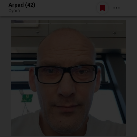
Arpad (42)
Belépés
Gyúró
Egy jó randiból bármi lehet.