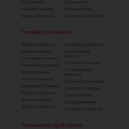
Elit társkereső
Társkereső nők
Válófélben lévőknek
Társkereső férfiak
Diplomás társkereső
Szerelem első keresésre
Tematikus társkereső
Állatbarát társkereső
Sorozatfüggő társkereső
Bringás társkereső
Színházkedvelő
társkereső
Ezermester társkereső
Táncoslábú társkereső
Filmkedvelő társkereső
Társasjátékozós
Gamer társkereső
társkereső
Humoros társkereső
Vegetáriánus társkereső
Kertészkedő társkereső
Zenefüggő társkereső
Könyvmoly társkereső
Elvált társkeresők
Motoros társkereső
Özvegy társkeresők
Spirituális társkereső
Gyermekes társkeresők
Társkeresés régiók szerint