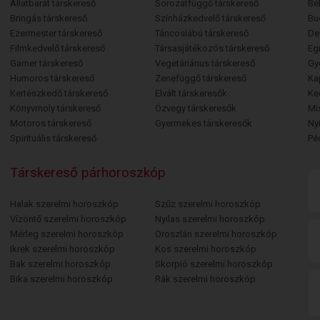
Állatbarát társkereső
Sorozatfüggő társkereső
Bé
Bringás társkereső
Színházkedvelő társkereső
Bu
Ezermester társkereső
Táncoslábú társkereső
De
Filmkedvelő társkereső
Társasjátékozós társkereső
Egr
Gamer társkereső
Vegetáriánus társkereső
Gy
Humoros társkereső
Zenefüggő társkereső
Ka
Kertészkedő társkereső
Elvált társkeresők
Ke
Könyvmoly társkereső
Özvegy társkeresők
Mi
Motoros társkereső
Gyermekes társkeresők
Ny
Spirituális társkereső
Pé
Társkereső párhoroszkóp
Halak szerelmi horoszkóp
Szűz szerelmi horoszkóp
Vízöntő szerelmi horoszkóp
Nyilas szerelmi horoszkóp
Mérleg szerelmi horoszkóp
Oroszlán szerelmi horoszkóp
Ikrek szerelmi horoszkóp
Kos szerelmi horoszkóp
Bak szerelmi horoszkóp
Skorpió szerelmi horoszkóp
Bika szerelmi horoszkóp
Rák szerelmi horoszkóp