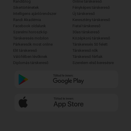
Randiblog
Online társkereső
Sikertörténetek
Fényképes társkereső
Intelligens ajánlórendszer
Új társkereső
Randi Akadémia
Keresztény társkereső
Facebook oldalunk
Fiatal társkereső
Szerelmi horoszkóp
30as társkereső
Társkeresés mobilon
Középkorú társkereső
Párkeresők most online
Társkeresés 50 felett
Elit társkereső
Társkereső nők
Válófélben lévőknek
Társkereső férfiak
Diplomás társkereső
Szerelem első keresésre