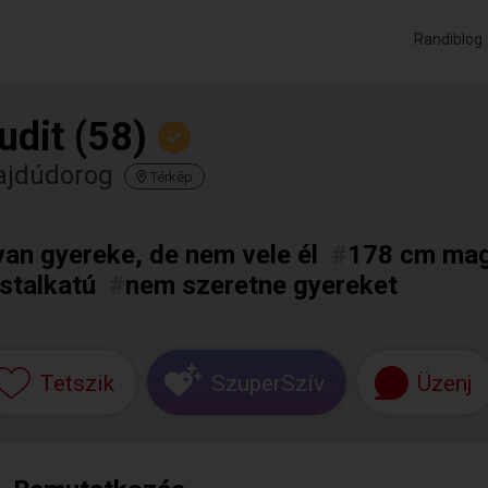
Randiblog
udit (58)
ajdúdorog
Térkép
van gyereke, de nem vele él
#
178 cm ma
stalkatú
#
nem szeretne gyereket
Tetszik
SzuperSzív
Üzenj