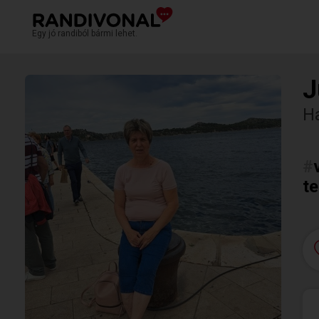
Egy jó randiból bármi lehet.
J
H
#
te