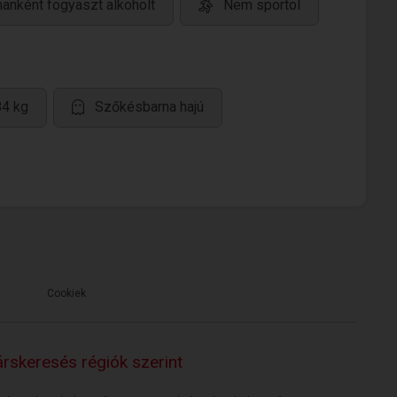
anként fogyaszt alkoholt
Nem sportol
84 kg
Szőkésbarna hajú
Cookiek
rskeresés régiók szerint