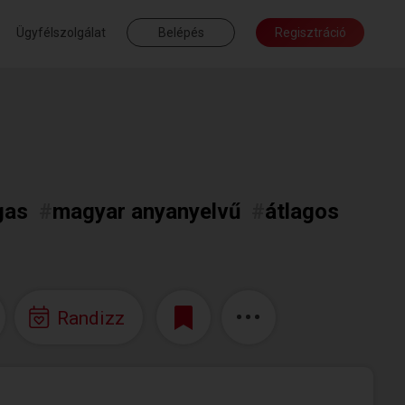
Ügyfélszolgálat
Belépés
Regisztráció
gas
#
magyar anyanyelvű
#
átlagos
Randizz