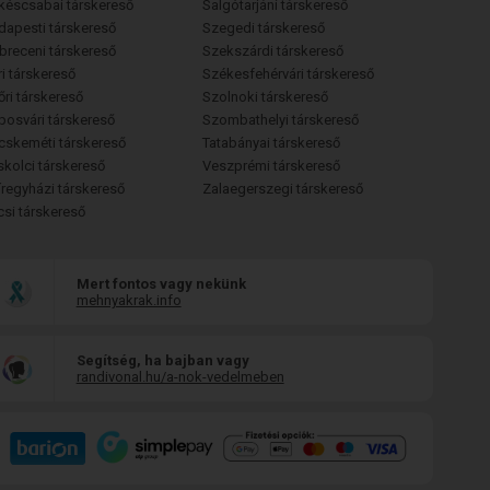
késcsabai társkereső
Salgótarjáni társkereső
dapesti társkereső
Szegedi társkereső
breceni társkereső
Szekszárdi társkereső
i társkereső
Székesfehérvári társkereső
őri társkereső
Szolnoki társkereső
posvári társkereső
Szombathelyi társkereső
cskeméti társkereső
Tatabányai társkereső
skolci társkereső
Veszprémi társkereső
íregyházi társkereső
Zalaegerszegi társkereső
csi társkereső
Mert fontos vagy nekünk
mehnyakrak.info
Segítség, ha bajban vagy
randivonal.hu/a-nok-vedelmeben