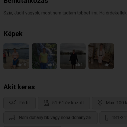
Bemutatkozás
Szia, Judit vagyok, most nem tudtam többet írni. Ha érdekellek,
Képek
10
3
1
1
Akit keres
Férfit
51-61 év között
Max. 100 k
Nem dohányzik vagy néha dohányzik
181-21