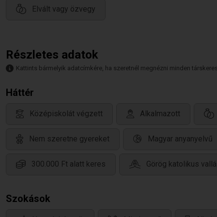
Elvált vagy özvegy
Részletes adatok
Kattints bármelyik adatcímkére, ha szeretnél megnézni minden társkeresőt,
Háttér
Középiskolát végzett
Alkalmazott
Nem szeretne gyereket
Magyar anyanyelvű
300.000 Ft alatt keres
Görög katolikus vall
Szokások