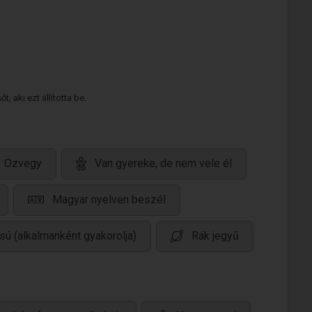
 aki ezt állította be.
Özvegy
Van gyereke, de nem vele él
Magyar nyelven beszél
ású (alkalmanként gyakorolja)
Rák jegyű