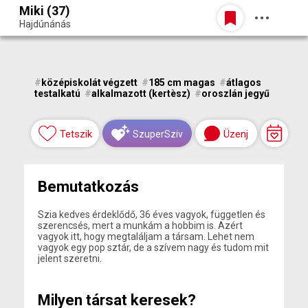
Miki (37)
Belépés
Hajdúnánás
Egy jó randiból bármi lehet.
#
középiskolát végzett
#
185 cm magas
#
átlagos
testalkatú
#
alkalmazott (kertèsz)
#
oroszlán jegyű
Tetszik
Üzenj
SzuperSzív
Bemutatkozás
Szia kedves érdeklődő, 36 éves vagyok, független és
szerencsés, mert a munkám a hobbim is. Azért
vagyok itt, hogy megtaláljam a társam. Lehet nem
vagyok egy pop sztár, de a szívem nagy és tudom mit
jelent szeretni.
Milyen társat keresek?