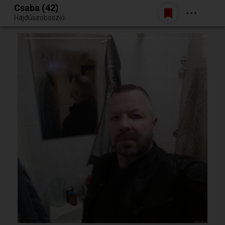
Csaba (42)
Belépés
Hajdúszoboszló
Egy jó randiból bármi lehet.