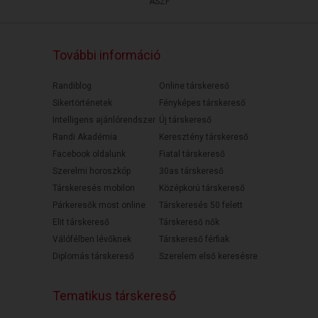
ÁSZF
További információ
Randiblog
Online társkereső
Sikertörténetek
Fényképes társkereső
Intelligens ajánlórendszer
Új társkereső
Randi Akadémia
Keresztény társkereső
Facebook oldalunk
Fiatal társkereső
Szerelmi horoszkóp
30as társkereső
Társkeresés mobilon
Középkorú társkereső
Párkeresők most online
Társkeresés 50 felett
Elit társkereső
Társkereső nők
Válófélben lévőknek
Társkereső férfiak
Diplomás társkereső
Szerelem első keresésre
Tematikus társkereső