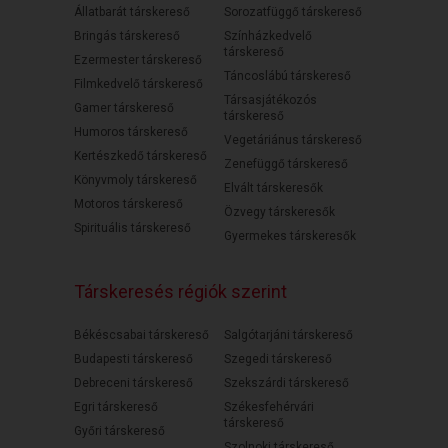
Állatbarát társkereső
Sorozatfüggő társkereső
Bringás társkereső
Színházkedvelő
társkereső
Ezermester társkereső
Táncoslábú társkereső
Filmkedvelő társkereső
Társasjátékozós
Gamer társkereső
társkereső
Humoros társkereső
Vegetáriánus társkereső
Kertészkedő társkereső
Zenefüggő társkereső
Könyvmoly társkereső
Elvált társkeresők
Motoros társkereső
Özvegy társkeresők
Spirituális társkereső
Gyermekes társkeresők
Társkeresés régiók szerint
Békéscsabai társkereső
Salgótarjáni társkereső
Budapesti társkereső
Szegedi társkereső
Debreceni társkereső
Szekszárdi társkereső
Egri társkereső
Székesfehérvári
társkereső
Győri társkereső
Szolnoki társkereső