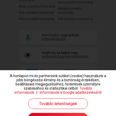
horoszkóp
Kos szerelmi horoszkóp
Ikrek szerelmi horoszkóp
Skorpió szerelmi
Bak szerelmi horoszkóp
horoszkóp
Bika szerelmi horoszkóp
Rák szerelmi horoszkóp
Mert fontos vagy nekünk
mehnyakrak.info
Segítség, ha bajban vagy
randivonal.hu/a-nok-vedelmeben
A honlapon mi és partnereink sütiket (cookie) használunk a
jobb böngészési élmény és a biztonság érdekében,
beállításaid megjegyzéséhez, hirdetések személyre
szabásához és statisztikai célból.
További
információk
|
Információk a Google adatkezeléséről
www.randivonal.hu © Copyright 1999-2026 Dating Central Europe Zrt.
További lehetőségek