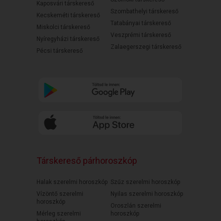
Kaposvári társkereső
Szombathelyi társkereső
Kecskeméti társkereső
Tatabányai társkereső
Miskolci társkereső
Veszprémi társkereső
Nyíregyházi társkereső
Zalaegerszegi társkereső
Pécsi társkereső
Társkereső párhoroszkóp
Halak szerelmi horoszkóp
Szűz szerelmi horoszkóp
Vízöntő szerelmi
Nyilas szerelmi horoszkóp
horoszkóp
Oroszlán szerelmi
Mérleg szerelmi
horoszkóp