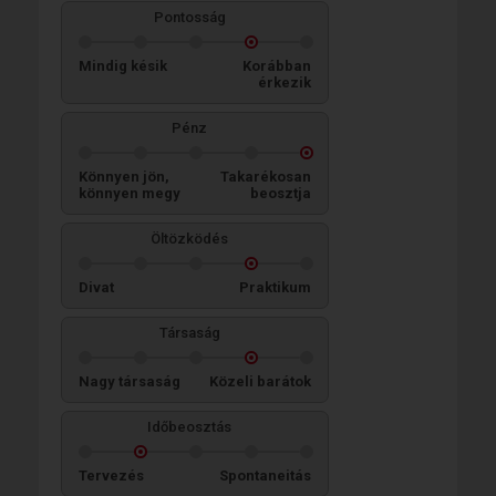
Pontosság
Mindig késik
Korábban
érkezik
Pénz
Könnyen jön,
Takarékosan
könnyen megy
beosztja
Öltözködés
Divat
Praktikum
Társaság
Nagy társaság
Közeli barátok
Időbeosztás
Tervezés
Spontaneitás