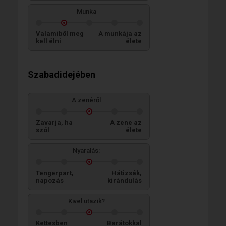
Munka
Valamiből meg
A munkája az
kell élni
élete
Szabadidejében
A zenéről
Zavarja, ha
A zene az
szól
élete
Nyaralás:
Tengerpart,
Hátizsák,
napozás
kirándulás
Kivel utazik?
Kettesben
Barátokkal