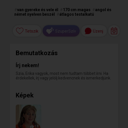
#
van gyereke és vele él
#
170 cm magas
#
angol és
német nyelven beszél
#
átlagos testalkatú
Tetszik
Üzenj
SzuperSzív
Bemutatkozás
Írj nekem!
Szia, Erika vagyok, most nem tudtam többet írni. Ha
érdekellek, írj vagy jelölj kedvencnek és ismerkedjünk.
Képek
18