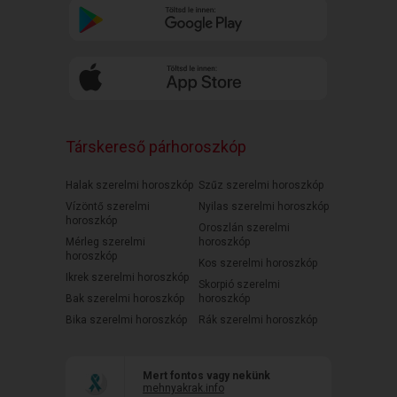
Társkereső párhoroszkóp
Halak szerelmi horoszkóp
Szűz szerelmi horoszkóp
Vízöntő szerelmi
Nyilas szerelmi horoszkóp
horoszkóp
Oroszlán szerelmi
Mérleg szerelmi
horoszkóp
horoszkóp
Kos szerelmi horoszkóp
Ikrek szerelmi horoszkóp
Skorpió szerelmi
Bak szerelmi horoszkóp
horoszkóp
Bika szerelmi horoszkóp
Rák szerelmi horoszkóp
Mert fontos vagy nekünk
mehnyakrak.info