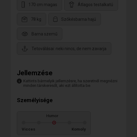
170 cm magas
Átlagos testalkatú
78 kg
Szőkésbarna hajú
Barna szemű
Tetoválásai: neki nincs, de nem zavarja
Jellemzése
Kattints bármelyik jellemzésre, ha szeretnél megnézni
minden társkeresőt, aki ezt állította be.
Személyisége
Humor
Vicces
Komoly