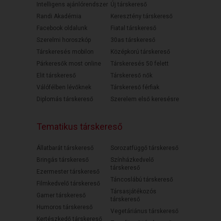
Intelligens ajánlórendszer
Új társkereső
Randi Akadémia
Keresztény társkereső
Facebook oldalunk
Fiatal társkereső
Szerelmi horoszkóp
30as társkereső
Társkeresés mobilon
Középkorú társkereső
Párkeresők most online
Társkeresés 50 felett
Elit társkereső
Társkereső nők
Válófélben lévőknek
Társkereső férfiak
Diplomás társkereső
Szerelem első keresésre
Tematikus társkereső
Állatbarát társkereső
Sorozatfüggő társkereső
Bringás társkereső
Színházkedvelő
társkereső
Ezermester társkereső
Táncoslábú társkereső
Filmkedvelő társkereső
Társasjátékozós
Gamer társkereső
társkereső
Humoros társkereső
Vegetáriánus társkereső
Kertészkedő társkereső