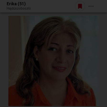
Erika (51)
Belépés
Hajdúszoboszló
Egy jó randiból bármi lehet.