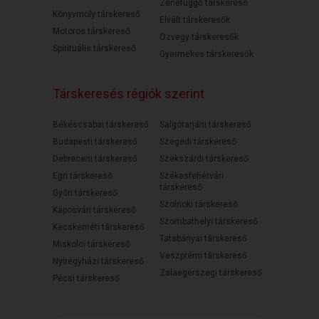
Zenefüggő társkereső
Könyvmoly társkereső
Elvált társkeresők
Motoros társkereső
Özvegy társkeresők
Spirituális társkereső
Gyermekes társkeresők
Társkeresés régiók szerint
Békéscsabai társkereső
Salgótarjáni társkereső
Budapesti társkereső
Szegedi társkereső
Debreceni társkereső
Szekszárdi társkereső
Egri társkereső
Székesfehérvári
társkereső
Győri társkereső
Szolnoki társkereső
Kaposvári társkereső
Szombathelyi társkereső
Kecskeméti társkereső
Tatabányai társkereső
Miskolci társkereső
Veszprémi társkereső
Nyíregyházi társkereső
Zalaegerszegi társkereső
Pécsi társkereső