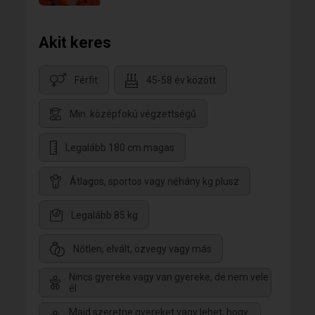
Akit keres
Férfit
45-58 év között
Min. középfokú végzettségű
Legalább 180 cm magas
Átlagos, sportos vagy néhány kg plusz
Legalább 85 kg
Nőtlen, elvált, özvegy vagy más
Nincs gyereke vagy van gyereke, de nem vele
él
Majd szeretne gyereket vagy lehet, hogy