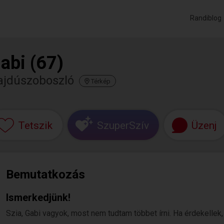
Randiblog
abi (67)
ajdúszoboszló
Térkép
Tetszik
SzuperSzív
Üzenj
Bemutatkozás
Ismerkedjünk!
Szia, Gabi vagyok, most nem tudtam többet írni. Ha érdekellek, 