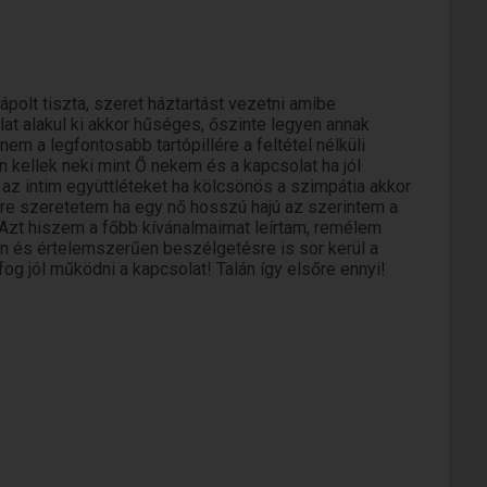
polt tiszta, szeret háztartást vezetni amibe
t alakul ki akkor hűséges, őszinte legyen annak
m a legfontosabb tartópillére a feltétel nélküli
kellek neki mint Ő nekem és a kapcsolat ha jól
 az intim együttléteket ha kölcsönös a szimpátia akkor
etre szeretetem ha egy nő hosszú hajú az szerintem a
Azt hiszem a főbb kívánalmaimat leírtam, remélem
n és értelemszerűen beszélgetésre is sor kerül a
 fog jól működni a kapcsolat! Talán így elsőre ennyi!