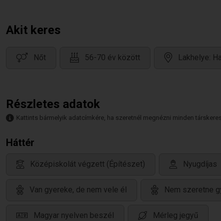
Akit keres
Nőt
56-70 év között
Lakhelye: H
Részletes adatok
Kattints bármelyik adatcímkére, ha szeretnél megnézni minden társkeresőt,
Háttér
Középiskolát végzett (Építészet)
Nyugdíjas
Van gyereke, de nem vele él
Nem szeretne g
Magyar nyelven beszél
Mérleg jegyű