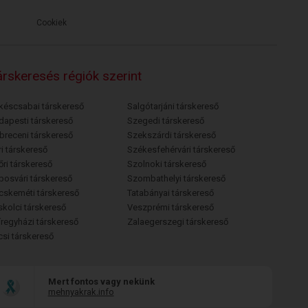
Cookiek
rskeresés régiók szerint
késcsabai társkereső
Salgótarjáni társkereső
dapesti társkereső
Szegedi társkereső
breceni társkereső
Szekszárdi társkereső
i társkereső
Székesfehérvári társkereső
őri társkereső
Szolnoki társkereső
posvári társkereső
Szombathelyi társkereső
cskeméti társkereső
Tatabányai társkereső
skolci társkereső
Veszprémi társkereső
íregyházi társkereső
Zalaegerszegi társkereső
csi társkereső
Mert fontos vagy nekünk
mehnyakrak.info