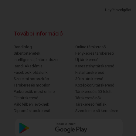
Ügyfélszolgálat
További információ
Randiblog
Online társkereső
Sikertörténetek
Fényképes társkereső
Intelligens ajánlórendszer
Új társkereső
Randi Akadémia
Keresztény társkereső
Facebook oldalunk
Fiatal társkereső
Szerelmi horoszkóp
30as társkereső
Társkeresés mobilon
Középkorú társkereső
Párkeresők most online
Társkeresés 50 felett
Elit társkereső
Társkereső nők
Válófélben lévőknek
Társkereső férfiak
Diplomás társkereső
Szerelem első keresésre