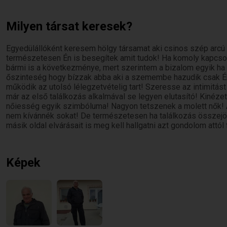
Milyen társat keresek?
Egyedülállóként keresem hölgy társamat aki csinos szép arcú á
természetesen Én is besegítek amit tudok! Ha komoly kapcsola
bármi is a következménye, mert szerintem a bizalom egyik ha ne
őszinteség hogy bízzak abba aki a szemembe hazudik csak Én 
működik az utolsó lélegzetvételig tart! Szeresse az intimitást
már az első találkozás alkalmával se legyen elutasító! Kinéz
nőiesség egyik szimbóluma! Nagyon tetszenek a molett nők! 
nem kívánnék sokat! De természetesen ha találkozás összejö
másik oldal elvárásait is meg kell hallgatni azt gondolom attól
Képek