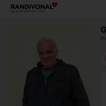
Egy jó randiból bármi lehet.
G
H