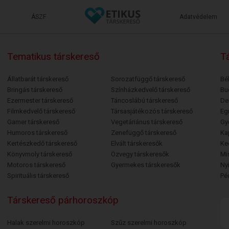
ÁSZF
Adatvédelem
Tematikus társkereső
Tá
Állatbarát társkereső
Sorozatfüggő társkereső
Bé
Bringás társkereső
Színházkedvelő társkereső
Bu
Ezermester társkereső
Táncoslábú társkereső
De
Filmkedvelő társkereső
Társasjátékozós társkereső
Egr
Gamer társkereső
Vegetáriánus társkereső
Gy
Humoros társkereső
Zenefüggő társkereső
Ka
Kertészkedő társkereső
Elvált társkeresők
Ke
Könyvmoly társkereső
Özvegy társkeresők
Mi
Motoros társkereső
Gyermekes társkeresők
Ny
Spirituális társkereső
Pé
Társkereső párhoroszkóp
Halak szerelmi horoszkóp
Szűz szerelmi horoszkóp