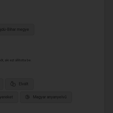
ajdú-Bihar megye
 aki ezt állította be.
Elvált
yereket
Magyar anyanyelvű