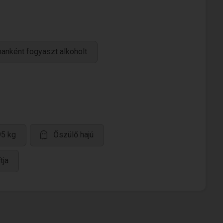
anként fogyaszt alkoholt
95 kg
Őszülő hajú
tja