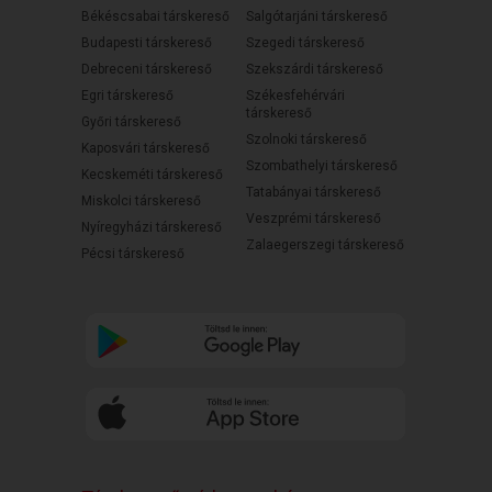
Békéscsabai társkereső
Salgótarjáni társkereső
Budapesti társkereső
Szegedi társkereső
Debreceni társkereső
Szekszárdi társkereső
Egri társkereső
Székesfehérvári
társkereső
Győri társkereső
Szolnoki társkereső
Kaposvári társkereső
Szombathelyi társkereső
Kecskeméti társkereső
Tatabányai társkereső
Miskolci társkereső
Veszprémi társkereső
Nyíregyházi társkereső
Zalaegerszegi társkereső
Pécsi társkereső