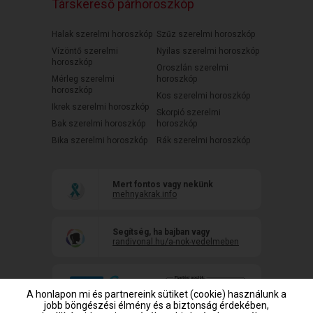
Társkereső párhoroszkóp
Halak szerelmi horoszkóp
Szűz szerelmi horoszkóp
Vízöntő szerelmi
Nyilas szerelmi horoszkóp
horoszkóp
Oroszlán szerelmi
Mérleg szerelmi
horoszkóp
horoszkóp
Kos szerelmi horoszkóp
Ikrek szerelmi horoszkóp
Skorpió szerelmi
Bak szerelmi horoszkóp
horoszkóp
Bika szerelmi horoszkóp
Rák szerelmi horoszkóp
Mert fontos vagy nekünk
mehnyakrak.info
Segítség, ha bajban vagy
randivonal.hu/a-nok-vedelmeben
A honlapon mi és partnereink sütiket (cookie) használunk a
jobb böngészési élmény és a biztonság érdekében,