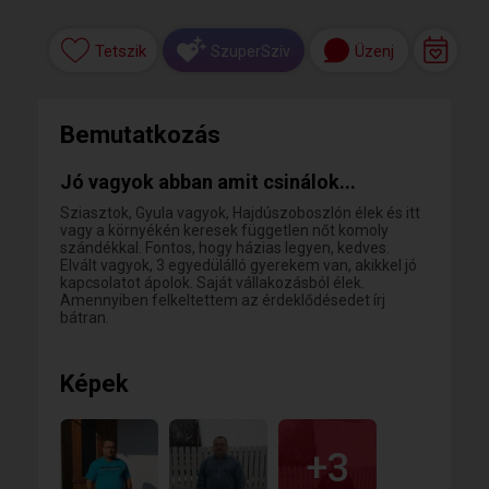
Tetszik
Üzenj
SzuperSzív
Bemutatkozás
Jó vagyok abban amit csinálok...
Sziasztok, Gyula vagyok, Hajdúszoboszlón élek és itt
vagy a környékén keresek független nőt komoly
szándékkal. Fontos, hogy házias legyen, kedves.
Elvált vagyok, 3 egyedülálló gyerekem van, akikkel jó
kapcsolatot ápolok. Saját vállakozásból élek.
Amennyiben felkeltettem az érdeklődésedet írj
bátran.
Képek
+3