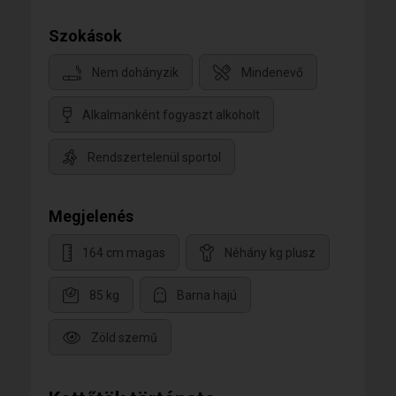
Szokások
Nem dohányzik
Mindenevő
Alkalmanként fogyaszt alkoholt
Rendszertelenül sportol
Megjelenés
164 cm magas
Néhány kg plusz
85 kg
Barna hajú
Zöld szemű