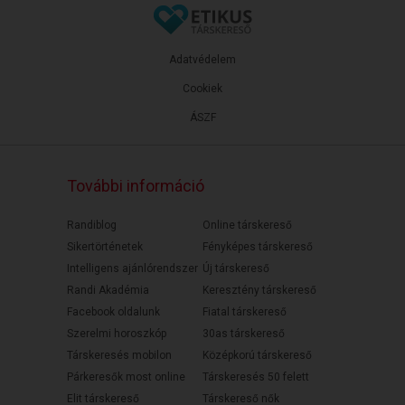
Adatvédelem
Cookiek
ÁSZF
További információ
Randiblog
Online társkereső
Sikertörténetek
Fényképes társkereső
Intelligens ajánlórendszer
Új társkereső
Randi Akadémia
Keresztény társkereső
Facebook oldalunk
Fiatal társkereső
Szerelmi horoszkóp
30as társkereső
Társkeresés mobilon
Középkorú társkereső
Párkeresők most online
Társkeresés 50 felett
Elit társkereső
Társkereső nők