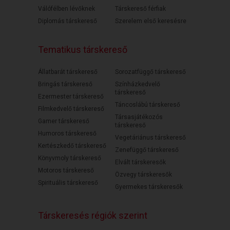
Válófélben lévőknek
Társkereső férfiak
Diplomás társkereső
Szerelem első keresésre
Tematikus társkereső
Állatbarát társkereső
Sorozatfüggő társkereső
Bringás társkereső
Színházkedvelő
társkereső
Ezermester társkereső
Táncoslábú társkereső
Filmkedvelő társkereső
Társasjátékozós
Gamer társkereső
társkereső
Humoros társkereső
Vegetáriánus társkereső
Kertészkedő társkereső
Zenefüggő társkereső
Könyvmoly társkereső
Elvált társkeresők
Motoros társkereső
Özvegy társkeresők
Spirituális társkereső
Gyermekes társkeresők
Társkeresés régiók szerint