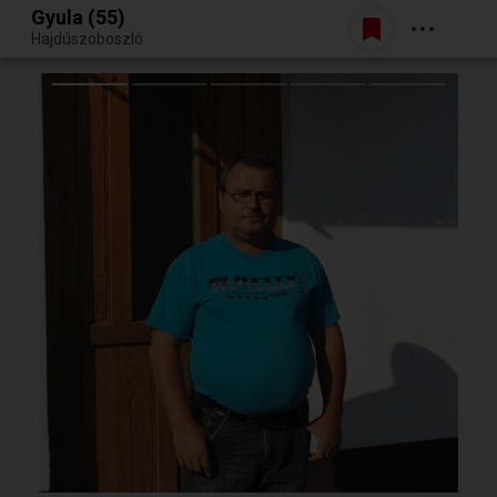
Gyula (55)
Belépés
Hajdúszoboszló
Egy jó randiból bármi lehet.