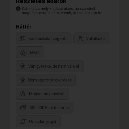
Részletes adatok
Kattints bármelyik adatcímkére, ha szeretnél
megnézni minden társkeresőt, aki ezt állította be.
Háttér
Középiskolát végzett
Vállalkozó
Elvált
Van gyereke, de nem vele él
Nem szeretne gyereket
Magyar anyanyelvű
300.000 Ft alatt keres
Oroszlán jegyű