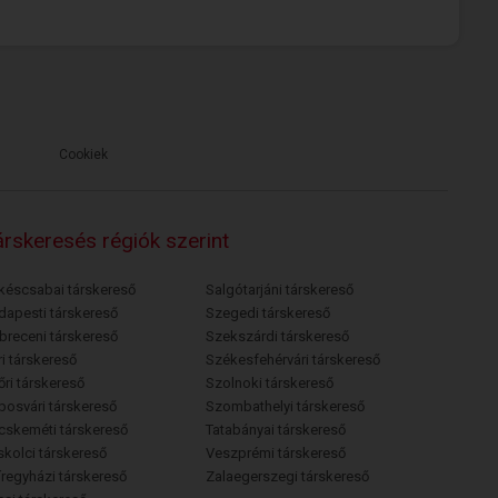
Cookiek
rskeresés régiók szerint
késcsabai társkereső
Salgótarjáni társkereső
dapesti társkereső
Szegedi társkereső
breceni társkereső
Szekszárdi társkereső
i társkereső
Székesfehérvári társkereső
őri társkereső
Szolnoki társkereső
posvári társkereső
Szombathelyi társkereső
cskeméti társkereső
Tatabányai társkereső
skolci társkereső
Veszprémi társkereső
íregyházi társkereső
Zalaegerszegi társkereső