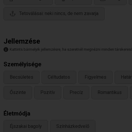
Tetoválásai: neki nincs, de nem zavarja
Jellemzése
Kattints bármelyik jellemzésre, ha szeretnél megnézni minden társkeresőt,
Személyisége
Becsületes
Céltudatos
Figyelmes
Határ
Őszinte
Pozitív
Precíz
Romantikus
Életmódja
Éjszakai bagoly
Színházkedvelő