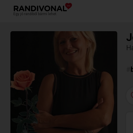
Egy jó randiból bármi lehet.
J
Ha
#