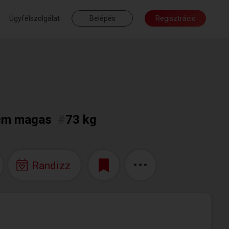
Ügyfélszolgálat
Belépés
Regisztráció
cm magas
#
73 kg
Randizz