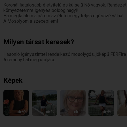
Koronál fiatalosabb életvitelű és külsejű Nő vagyok. Rendeze
környezetemre igényes boldog nagyi!
Ha megtalálom a párom az életem egy teljes egésszé válna!
A Mosolyom a szexepilem!
Milyen társat keresek?
Hasonló igényszinttel rendelkező mosolygós, jóképű FÉRFIr
A remény hal meg utoljára.
Képek
65
46
44
46