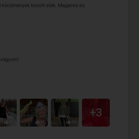
tt körülmények között élek. Magamra és
e vágyom!
+3
41
31
33