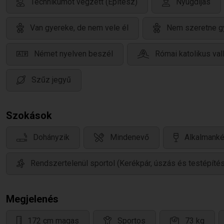
Technikumot végzett (Építész)
Nyugdíjas
Van gyereke, de nem vele él
Nem szeretne g
Német nyelven beszél
Római katolikus val
Szűz jegyű
Szokások
Dohányzik
Mindenevő
Alkalmanké
Rendszertelenül sportol (Kerékpár, úszás és testépítés
Megjelenés
172 cm magas
Sportos
73 kg