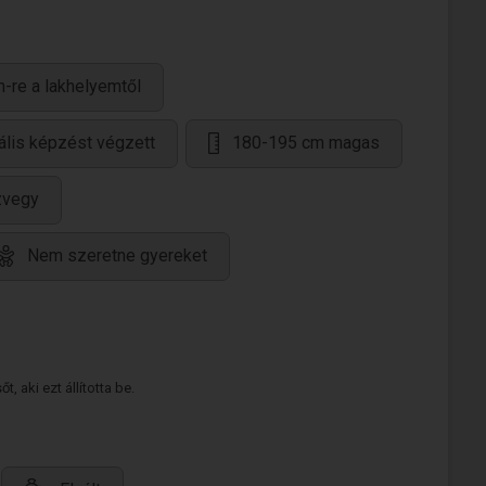
-re a lakhelyemtől
ális képzést végzett
180-195 cm magas
zvegy
Nem szeretne gyereket
 aki ezt állította be.