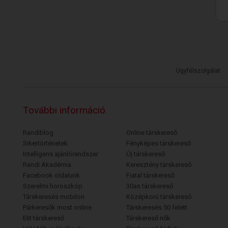
Ügyfélszolgálat
További információ
Randiblog
Online társkereső
Sikertörténetek
Fényképes társkereső
Intelligens ajánlórendszer
Új társkereső
Randi Akadémia
Keresztény társkereső
Facebook oldalunk
Fiatal társkereső
Szerelmi horoszkóp
30as társkereső
Társkeresés mobilon
Középkorú társkereső
Párkeresők most online
Társkeresés 50 felett
Elit társkereső
Társkereső nők