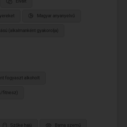
Elvált
yereket
Magyar anyanyelvű
lású (alkalmanként gyakorolja)
nt fogyaszt alkoholt
/fitnesz)
Szőke hajú
Barna szemű