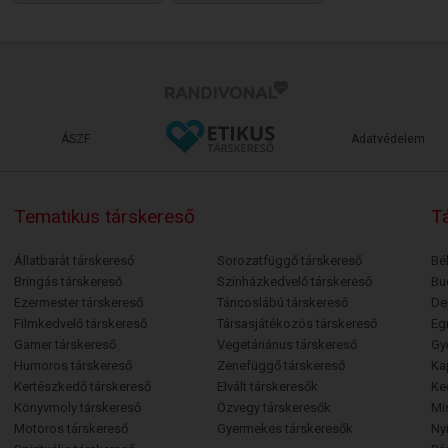
ÁSZF
Adatvédelem
Tematikus társkereső
Tá
Állatbarát társkereső
Sorozatfüggő társkereső
Bé
Bringás társkereső
Színházkedvelő társkereső
Bu
Ezermester társkereső
Táncoslábú társkereső
De
Filmkedvelő társkereső
Társasjátékozós társkereső
Egr
Gamer társkereső
Vegetáriánus társkereső
Gy
Humoros társkereső
Zenefüggő társkereső
Ka
Kertészkedő társkereső
Elvált társkeresők
Ke
Könyvmoly társkereső
Özvegy társkeresők
Mi
Motoros társkereső
Gyermekes társkeresők
Ny