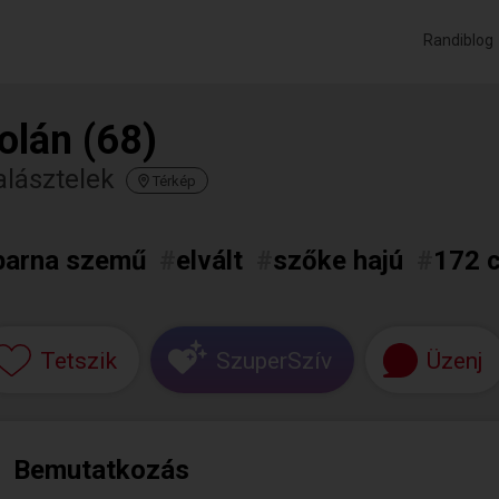
Randiblog
olán (68)
lásztelek
Térkép
barna szemű
#
elvált
#
szőke hajú
#
172 
Tetszik
SzuperSzív
Üzenj
Bemutatkozás