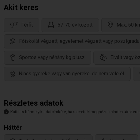
Akit keres
Férfit
57-70 év között
Max. 50 km
Főiskolát végzett, egyetemet végzett vagy posztgradu
Sportos vagy néhány kg plusz
Elvált vagy ö
Nincs gyereke vagy van gyereke, de nem vele él
Részletes adatok
Kattints bármelyik adatcímkére, ha szeretnél megnézni minden társkeresőt,
Háttér