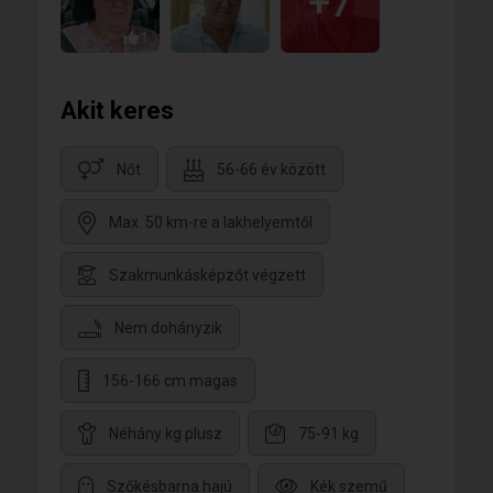
+7
1
Akit keres
Nőt
56-66 év között
Max. 50 km-re a lakhelyemtől
Szakmunkásképzőt végzett
Nem dohányzik
156-166 cm magas
Néhány kg plusz
75-91 kg
Szőkésbarna hajú
Kék szemű