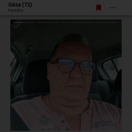
Géza (72)
Belépés
Harkány
Egy jó randiból bármi lehet.