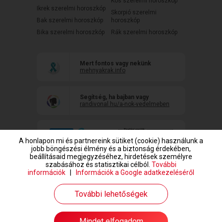
Kos szerelmi horoszkóp
Ikrek szerelmi horoszkóp
Skorpió szerelmi
Bak szerelmi horoszkóp
horoszkóp
Bika szerelmi horoszkóp
Rák szerelmi horoszkóp
Mert fontos vagy nekünk
mehnyakrak.info
Segítség, ha bajban vagy
randivonal.hu/a-nok-vedelmeben
A honlapon mi és partnereink sütiket (cookie) használunk a
jobb böngészési élmény és a biztonság érdekében,
beállításaid megjegyzéséhez, hirdetések személyre
szabásához és statisztikai célból.
További
információk
|
Információk a Google adatkezeléséről
www.randivonal.hu © Copyright 1999-2026 Dating Central Europe Zrt.
További lehetőségek
Mindet elfogadom