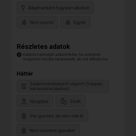
Alkalmanként fogyaszt alkoholt
Nem sportol
Egyéb
Részletes adatok
Kattints bármelyik adatcímkére, ha szeretnél
megnézni minden társkeresőt, aki ezt állította be.
Háttér
Szakmunkásképzőt végzett (Vasipari,
karosszéria lakatos)
Nyugdíjas
Elvált
Van gyereke, de nem vele él
Nem szeretne gyereket