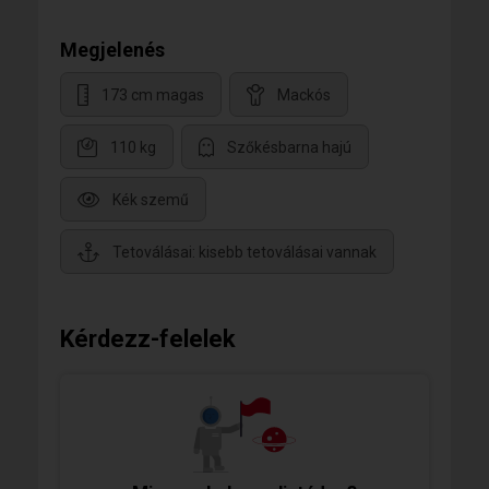
Megjelenés
173 cm magas
Mackós
110 kg
Szőkésbarna hajú
Kék szemű
Tetoválásai: kisebb tetoválásai vannak
Kérdezz-felelek