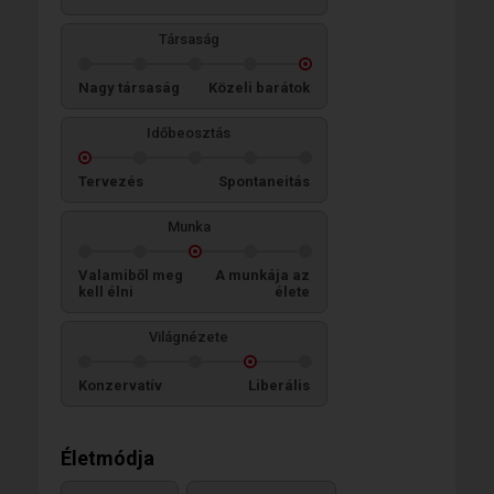
Társaság
Nagy társaság
Közeli barátok
Időbeosztás
Tervezés
Spontaneitás
Munka
Valamiből meg
A munkája az
kell élni
élete
Világnézete
Konzervatív
Liberális
Életmódja