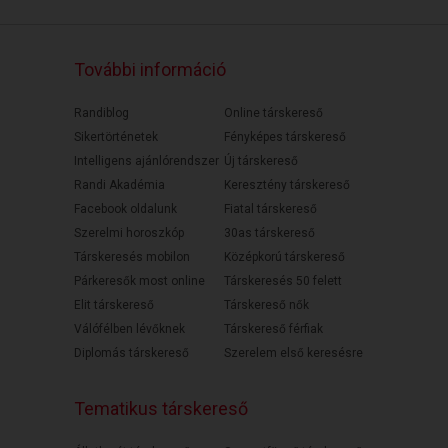
További információ
Randiblog
Online társkereső
Sikertörténetek
Fényképes társkereső
Intelligens ajánlórendszer
Új társkereső
Randi Akadémia
Keresztény társkereső
Facebook oldalunk
Fiatal társkereső
Szerelmi horoszkóp
30as társkereső
Társkeresés mobilon
Középkorú társkereső
Párkeresők most online
Társkeresés 50 felett
Elit társkereső
Társkereső nők
Válófélben lévőknek
Társkereső férfiak
Diplomás társkereső
Szerelem első keresésre
Tematikus társkereső