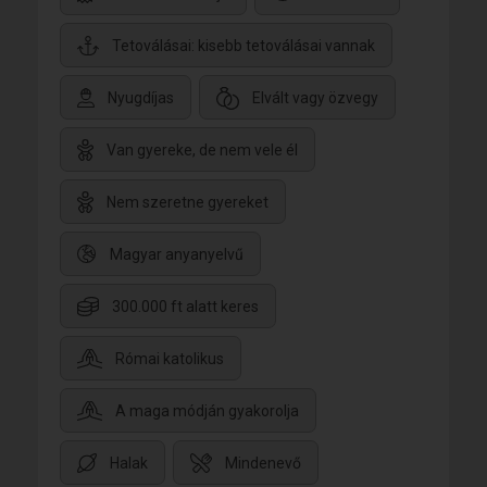
Tetoválásai: kisebb tetoválásai vannak
Nyugdíjas
Elvált vagy özvegy
Van gyereke, de nem vele él
Nem szeretne gyereket
Magyar anyanyelvű
300.000 ft alatt keres
Római katolikus
A maga módján gyakorolja
Halak
Mindenevő