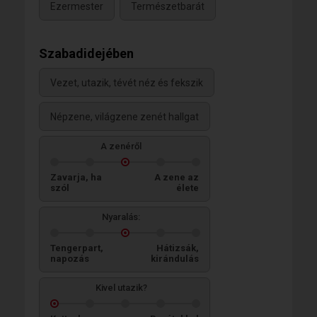
Ezermester
Természetbarát
Szabadidejében
Vezet, utazik, tévét néz és fekszik
Népzene, világzene zenét hallgat
A zenéről
Zavarja, ha
A zene az
szól
élete
Nyaralás:
Tengerpart,
Hátizsák,
napozás
kirándulás
Kivel utazik?