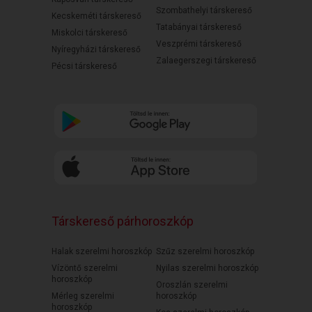
Szombathelyi társkereső
Kecskeméti társkereső
Tatabányai társkereső
Miskolci társkereső
Veszprémi társkereső
Nyíregyházi társkereső
Zalaegerszegi társkereső
Pécsi társkereső
Társkereső párhoroszkóp
Halak szerelmi horoszkóp
Szűz szerelmi horoszkóp
Vízöntő szerelmi
Nyilas szerelmi horoszkóp
horoszkóp
Oroszlán szerelmi
Mérleg szerelmi
horoszkóp
horoszkóp