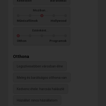
Kettesben
Barátokkal
Moziban...
Művészfilmek
Hollywood
Esténként...
Otthon
Programok
Otthona
Legszívesebben városban élne
Meleg és barátságos otthona van
Kedvenc étele: harcsás halászlé
Háziállat: nincs háziállatom