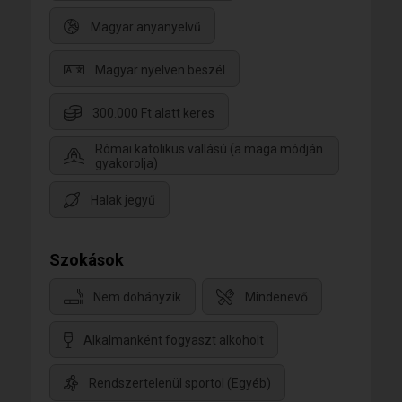
Magyar anyanyelvű
Magyar nyelven beszél
300.000 Ft alatt keres
Római katolikus vallású (a maga módján
gyakorolja)
Halak jegyű
Szokások
Nem dohányzik
Mindenevő
Alkalmanként fogyaszt alkoholt
Rendszertelenül sportol (Egyéb)