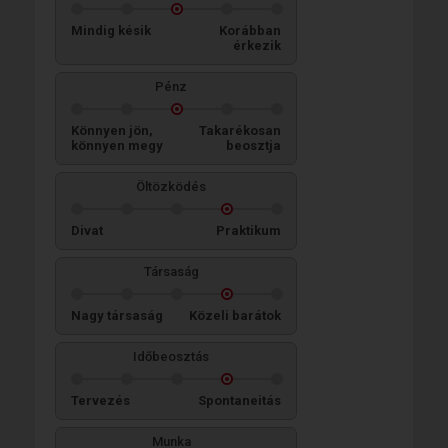
Mindig késik
Korábban
érkezik
Pénz
Könnyen jön,
Takarékosan
könnyen megy
beosztja
Öltözködés
Divat
Praktikum
Társaság
Nagy társaság
Közeli barátok
Időbeosztás
Tervezés
Spontaneitás
Munka