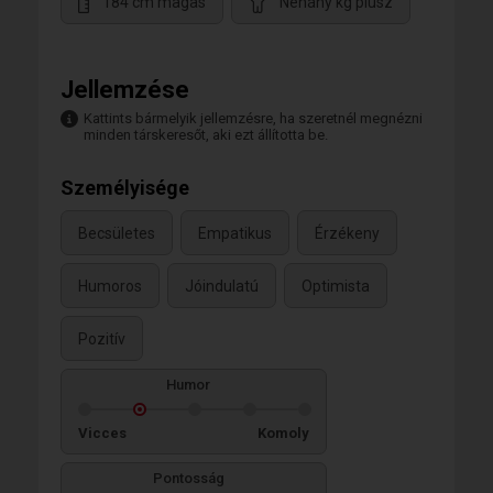
184 cm magas
Néhány kg plusz
Jellemzése
Kattints bármelyik jellemzésre, ha szeretnél megnézni
minden társkeresőt, aki ezt állította be.
Személyisége
Becsületes
Empatikus
Érzékeny
Humoros
Jóindulatú
Optimista
Pozitív
Humor
Vicces
Komoly
Pontosság