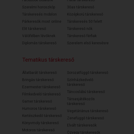
Szerelmi horoszkóp
30as társkereső
Társkeresés mobilon
Középkorú társkereső
Párkeresők most online
Társkeresés 50 felett
Elit társkereső
Társkereső nők
Válófélben lévőknek
Társkereső férfiak
Diplomás társkereső
Szerelem első keresésre
Tematikus társkereső
Állatbarát társkereső
Sorozatfüggő társkereső
Bringás társkereső
Színházkedvelő
társkereső
Ezermester társkereső
Táncoslábú társkereső
Filmkedvelő társkereső
Társasjátékozós
Gamer társkereső
társkereső
Humoros társkereső
Vegetáriánus társkereső
Kertészkedő társkereső
Zenefüggő társkereső
Könyvmoly társkereső
Elvált társkeresők
Motoros társkereső
Özvegy társkeresők