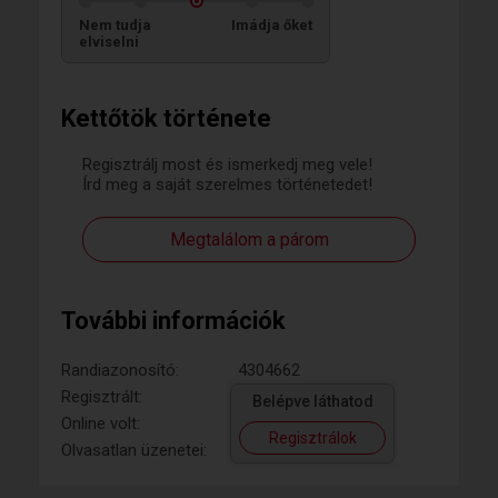
Nem tudja
Imádja őket
elviselni
Kettőtök története
Regisztrálj most és ismerkedj meg vele!
Írd meg a saját szerelmes történetedet!
Megtalálom a párom
További információk
Randiazonosító:
4304662
Regisztrált:
Belépve láthatod
Online volt:
Regisztrálok
Olvasatlan üzenetei: