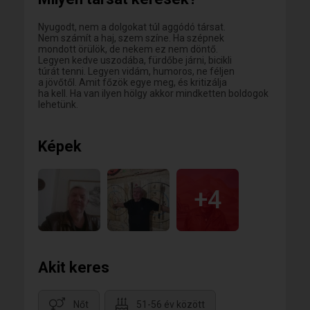
Nyugodt, nem a dolgokat túl aggódó társat.
Nem számít a haj, szem színe. Ha szépnek
mondott örülök, de nekem ez nem döntő.
Legyen kedve uszodába, fürdőbe járni, bicikli
túrát tenni. Legyen vidám, humoros, ne féljen
a jövőtől. Amit főzök egye meg, és kritizálja
ha kell. Ha van ilyen hölgy akkor mindketten boldogok
lehetünk.
Képek
+4
Akit keres
Nőt
51-56 év között