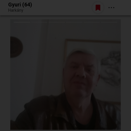
Gyuri (64)
Belépés
Harkány
Egy jó randiból bármi lehet.