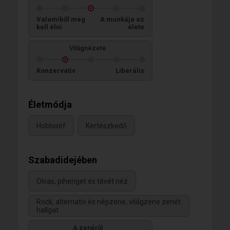
Valamiből meg
A munkája az
kell élni
élete
Világnézete
Konzervatív
Liberális
Életmódja
Hobbiséf
Kertészkedő
Szabadidejében
Olvas, pihenget és tévét néz
Rock, alternativ és népzene, világzene zenét
hallgat
A zenéről