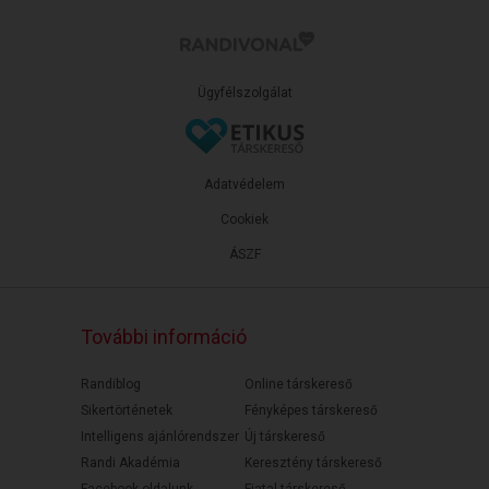
Ügyfélszolgálat
Adatvédelem
Cookiek
ÁSZF
További információ
Randiblog
Online társkereső
Sikertörténetek
Fényképes társkereső
Intelligens ajánlórendszer
Új társkereső
Randi Akadémia
Keresztény társkereső
Facebook oldalunk
Fiatal társkereső