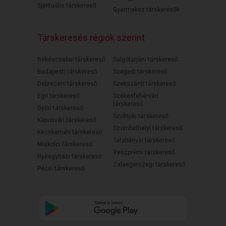
Spirituális társkereső
Gyermekes társkeresők
Társkeresés régiók szerint
Békéscsabai társkereső
Salgótarjáni társkereső
Budapesti társkereső
Szegedi társkereső
Debreceni társkereső
Szekszárdi társkereső
Egri társkereső
Székesfehérvári
társkereső
Győri társkereső
Szolnoki társkereső
Kaposvári társkereső
Szombathelyi társkereső
Kecskeméti társkereső
Tatabányai társkereső
Miskolci társkereső
Veszprémi társkereső
Nyíregyházi társkereső
Zalaegerszegi társkereső
Pécsi társkereső