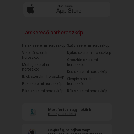
Társkereső párhoroszkóp
Halak szerelmi horoszkóp
Szűz szerelmi horoszkóp
Vízöntő szerelmi
Nyilas szerelmi horoszkóp
horoszkóp
Oroszlán szerelmi
Mérleg szerelmi
horoszkóp
horoszkóp
Kos szerelmi horoszkóp
Ikrek szerelmi horoszkóp
Skorpió szerelmi
Bak szerelmi horoszkóp
horoszkóp
Bika szerelmi horoszkóp
Rák szerelmi horoszkóp
Mert fontos vagy nekünk
mehnyakrak.info
Segítség, ha bajban vagy