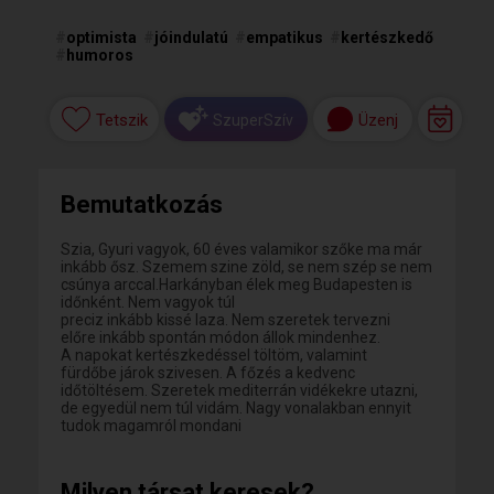
#
optimista
#
jóindulatú
#
empatikus
#
kertészkedő
#
humoros
Tetszik
Üzenj
SzuperSzív
Bemutatkozás
Szia, Gyuri vagyok, 60 éves valamikor szőke ma már
inkább ősz. Szemem szine zöld, se nem szép se nem
csúnya arccal.Harkányban élek meg Budapesten is
időnként. Nem vagyok túl
preciz inkább kissé laza. Nem szeretek tervezni
előre inkább spontán módon állok mindenhez.
A napokat kertészkedéssel töltöm, valamint
fürdőbe járok szivesen. A főzés a kedvenc
időtöltésem. Szeretek mediterrán vidékekre utazni,
de egyedül nem túl vidám. Nagy vonalakban ennyit
tudok magamról mondani
Milyen társat keresek?