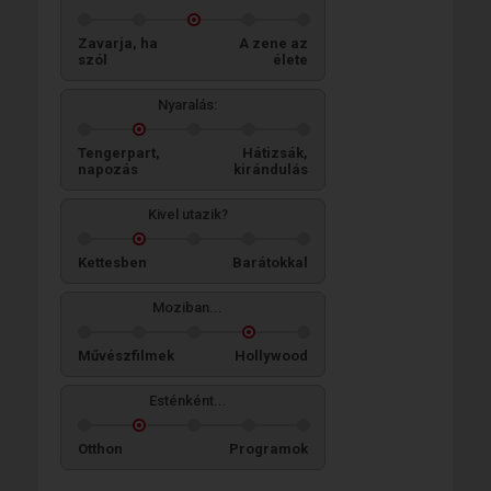
Zavarja, ha
A zene az
szól
élete
Nyaralás:
Tengerpart,
Hátizsák,
napozás
kirándulás
Kivel utazik?
Kettesben
Barátokkal
Moziban...
Művészfilmek
Hollywood
Esténként...
Otthon
Programok