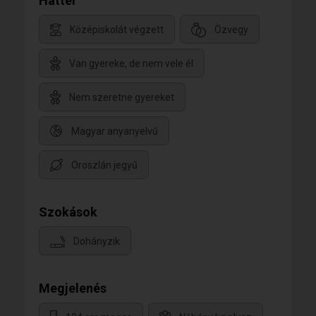
Háttér
Középiskolát végzett
Özvegy
Van gyereke, de nem vele él
Nem szeretne gyereket
Magyar anyanyelvű
Oroszlán jegyű
Szokások
Dohányzik
Megjelenés