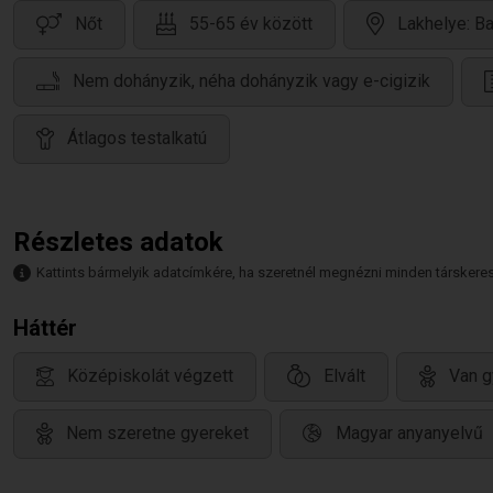
Nőt
55-65 év között
Lakhelye: B
Nem dohányzik, néha dohányzik vagy e-cigizik
Átlagos testalkatú
Részletes adatok
Kattints bármelyik adatcímkére, ha szeretnél megnézni minden társkeresőt,
Háttér
Középiskolát végzett
Elvált
Van g
Nem szeretne gyereket
Magyar anyanyelvű