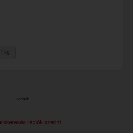
91 kg
Cookiek
rskeresés régiók szerint