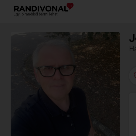
Egy jó randiból bármi lehet.
J
H