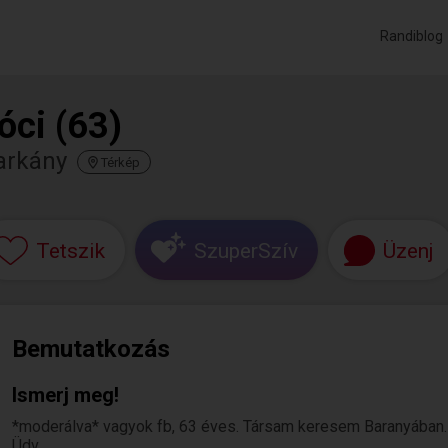
Randiblog
óci (63)
arkány
Térkép
Tetszik
SzuperSzív
Üzenj
Bemutatkozás
Ismerj meg!
*moderálva* vagyok fb, 63 éves. Társam keresem Baranyában.
Üdv