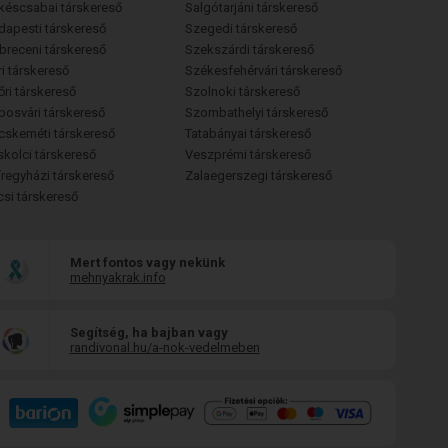
késcsabai társkereső
Salgótarjáni társkereső
dapesti társkereső
Szegedi társkereső
breceni társkereső
Szekszárdi társkereső
i társkereső
Székesfehérvári társkereső
őri társkereső
Szolnoki társkereső
posvári társkereső
Szombathelyi társkereső
cskeméti társkereső
Tatabányai társkereső
skolci társkereső
Veszprémi társkereső
íregyházi társkereső
Zalaegerszegi társkereső
csi társkereső
Mert fontos vagy nekünk
mehnyakrak.info
Segítség, ha bajban vagy
randivonal.hu/a-nok-vedelmeben