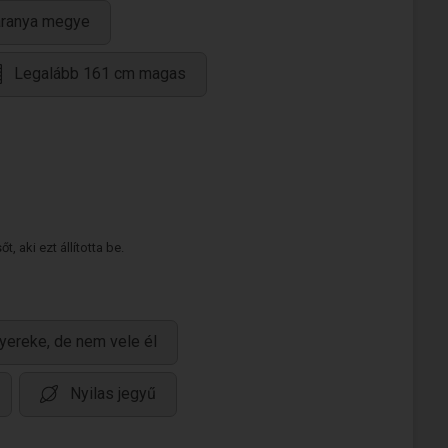
aranya megye
Legalább 161 cm magas
 aki ezt állította be.
yereke, de nem vele él
Nyilas jegyű