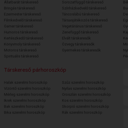
Állatbarát társkereső
Sorozatfüggő társkereső
Bé
Bringás társkereső
Színházkedvelő társkereső
Bu
Ezermester társkereső
Táncoslábú társkereső
De
Filmkedvelő társkereső
Társasjátékozós társkereső
Egr
Gamer társkereső
Vegetáriánus társkereső
Gy
Humoros társkereső
Zenefüggő társkereső
Ka
Kertészkedő társkereső
Elvált társkeresők
Ke
Könyvmoly társkereső
Özvegy társkeresők
Mi
Motoros társkereső
Gyermekes társkeresők
Ny
Spirituális társkereső
Pé
Társkereső párhoroszkóp
Halak szerelmi horoszkóp
Szűz szerelmi horoszkóp
Vízöntő szerelmi horoszkóp
Nyilas szerelmi horoszkóp
Mérleg szerelmi horoszkóp
Oroszlán szerelmi horoszkóp
Ikrek szerelmi horoszkóp
Kos szerelmi horoszkóp
Bak szerelmi horoszkóp
Skorpió szerelmi horoszkóp
Bika szerelmi horoszkóp
Rák szerelmi horoszkóp