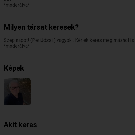
*moderálva*
Milyen társat keresek?
Szép napot! (PetiJózsi ) vagyok . Kérlek keres meg máshol is
*moderálva*
Képek
Akit keres