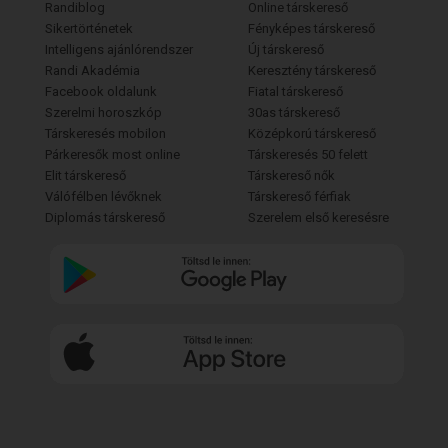
Randiblog
Online társkereső
Sikertörténetek
Fényképes társkereső
Intelligens ajánlórendszer
Új társkereső
Randi Akadémia
Keresztény társkereső
Facebook oldalunk
Fiatal társkereső
Szerelmi horoszkóp
30as társkereső
Társkeresés mobilon
Középkorú társkereső
Párkeresők most online
Társkeresés 50 felett
Elit társkereső
Társkereső nők
Válófélben lévőknek
Társkereső férfiak
Diplomás társkereső
Szerelem első keresésre