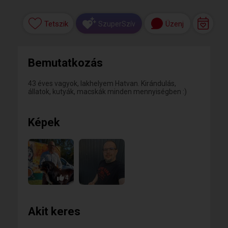
Tetszik
Üzenj
SzuperSzív
Bemutatkozás
43 éves vagyok, lakhelyem Hatvan. Kirándulás,
állatok, kutyák, macskák minden mennyiségben :)
Képek
4
Akit keres