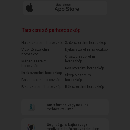
Társkereső párhoroszkóp
Halak szerelmi horoszkóp
Szűz szerelmi horoszkóp
Vízöntő szerelmi
Nyilas szerelmi horoszkóp
horoszkóp
Oroszlán szerelmi
Mérleg szerelmi
horoszkóp
horoszkóp
Kos szerelmi horoszkóp
Ikrek szerelmi horoszkóp
Skorpió szerelmi
Bak szerelmi horoszkóp
horoszkóp
Bika szerelmi horoszkóp
Rák szerelmi horoszkóp
Mert fontos vagy nekünk
mehnyakrak.info
Segítség, ha bajban vagy
randivonal.hu/a-nok-vedelmeben