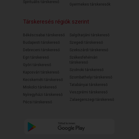
Spirituális társkereső
Gyermekes társkeresők
Társkeresés régiók szerint
Békéscsabai társkereső
Salgótarjáni társkereső
Budapesti társkereső
Szegedi társkereső
Debreceni társkereső
Szekszárdi társkereső
Egri társkereső
Székesfehérvári
társkereső
Győri társkereső
Szolnoki társkereső
Kaposvári társkereső
Szombathelyi társkereső
Kecskeméti társkereső
Tatabányai társkereső
Miskolci társkereső
Veszprémi társkereső
Nyíregyházi társkereső
Zalaegerszegi társkereső
Pécsi társkereső