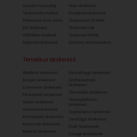
Szerelmi horoszkóp
30as társkereső
Társkeresés mobilon
Középkorú társkereső
Párkeresők most online
Társkeresés 50 felett
Elit társkereső
Társkereső nők
Válófélben lévőknek
Társkereső férfiak
Diplomás társkereső
Szerelem első keresésre
Tematikus társkereső
Állatbarát társkereső
Sorozatfüggő társkereső
Bringás társkereső
Színházkedvelő
társkereső
Ezermester társkereső
Táncoslábú társkereső
Filmkedvelő társkereső
Társasjátékozós
Gamer társkereső
társkereső
Humoros társkereső
Vegetáriánus társkereső
Kertészkedő társkereső
Zenefüggő társkereső
Könyvmoly társkereső
Elvált társkeresők
Motoros társkereső
Özvegy társkeresők