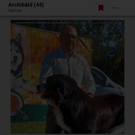
Archibáld (44)
Belépés
Hatvan
Egy jó randiból bármi lehet.