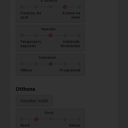
A zenéről
Zavarja, ha
A zene az
szól
élete
Nyaralás:
Tengerpart,
Hátizsák,
napozás
kirándulás
Esténként...
Otthon
Programok
Otthona
Háziállat: hüllők
Rend
Rend
Káosz