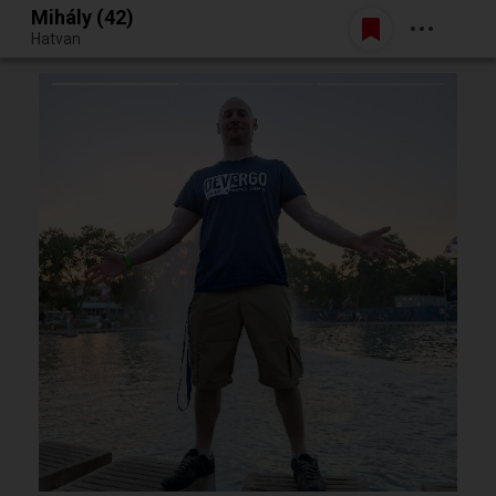
Mihály (42)
Belépés
Hatvan
Egy jó randiból bármi lehet.