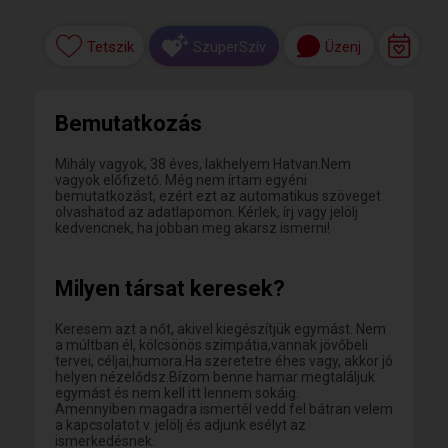
Tetszik
Üzenj
SzuperSzív
Bemutatkozás
Mihály vagyok, 38 éves, lakhelyem Hatvan.Nem
vagyok előfizető. Még nem írtam egyéni
bemutatkozást, ezért ezt az automatikus szöveget
olvashatod az adatlapomon. Kérlek, írj vagy jelölj
kedvencnek, ha jobban meg akarsz ismerni!
Milyen társat keresek?
Keresem azt a nőt, akivel kiegészítjük egymást. Nem
a múltban él, kölcsönös szimpátia,vannak jövőbeli
tervei, céljai,humora.Ha szeretetre éhes vagy, akkor jó
helyen nézelődsz.Bízom benne hamar megtaláljuk
egymást és nem kell itt lennem sokáig.
Amennyiben magadra ismertél vedd fel bátran velem
a kapcsolatot v. jelölj és adjunk esélyt az
ismerkedésnek.