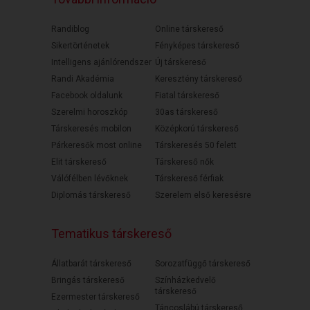
Randiblog
Online társkereső
Sikertörténetek
Fényképes társkereső
Intelligens ajánlórendszer
Új társkereső
Randi Akadémia
Keresztény társkereső
Facebook oldalunk
Fiatal társkereső
Szerelmi horoszkóp
30as társkereső
Társkeresés mobilon
Középkorú társkereső
Párkeresők most online
Társkeresés 50 felett
Elit társkereső
Társkereső nők
Válófélben lévőknek
Társkereső férfiak
Diplomás társkereső
Szerelem első keresésre
Tematikus társkereső
Állatbarát társkereső
Sorozatfüggő társkereső
Bringás társkereső
Színházkedvelő
társkereső
Ezermester társkereső
Táncoslábú társkereső