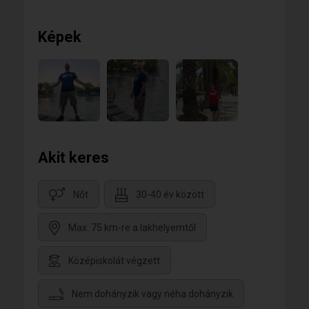
Képek
Akit keres
Nőt
30-40 év között
Max. 75 km-re a lakhelyemtől
Középiskolát végzett
Nem dohányzik vagy néha dohányzik