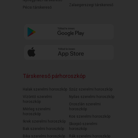
Nyíregyházi társkereső
Zalaegerszegi társkereső
Pécsi társkereső
Társkereső párhoroszkóp
Halak szerelmi horoszkóp
Szűz szerelmi horoszkóp
Vízöntő szerelmi
Nyilas szerelmi horoszkóp
horoszkóp
Oroszlán szerelmi
Mérleg szerelmi
horoszkóp
horoszkóp
Kos szerelmi horoszkóp
Ikrek szerelmi horoszkóp
Skorpió szerelmi
Bak szerelmi horoszkóp
horoszkóp
Bika szerelmi horoszkóp
Rák szerelmi horoszkóp