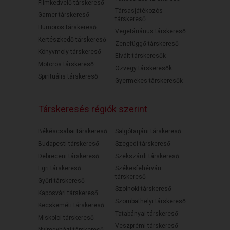
Filmkedvelő társkereső
Társasjátékozós
Gamer társkereső
társkereső
Humoros társkereső
Vegetáriánus társkereső
Kertészkedő társkereső
Zenefüggő társkereső
Könyvmoly társkereső
Elvált társkeresők
Motoros társkereső
Özvegy társkeresők
Spirituális társkereső
Gyermekes társkeresők
Társkeresés régiók szerint
Békéscsabai társkereső
Salgótarjáni társkereső
Budapesti társkereső
Szegedi társkereső
Debreceni társkereső
Szekszárdi társkereső
Egri társkereső
Székesfehérvári
társkereső
Győri társkereső
Szolnoki társkereső
Kaposvári társkereső
Szombathelyi társkereső
Kecskeméti társkereső
Tatabányai társkereső
Miskolci társkereső
Veszprémi társkereső