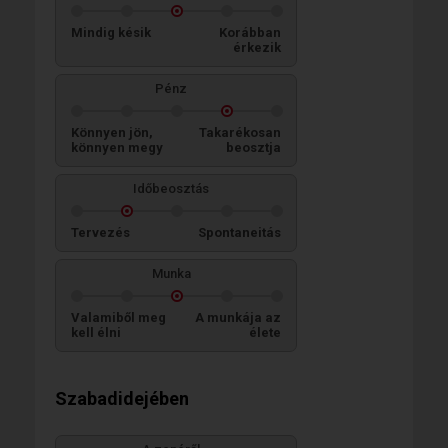
Mindig késik
Korábban
érkezik
Pénz
Könnyen jön,
Takarékosan
könnyen megy
beosztja
Időbeosztás
Tervezés
Spontaneitás
Munka
Valamiből meg
A munkája az
kell élni
élete
Szabadidejében