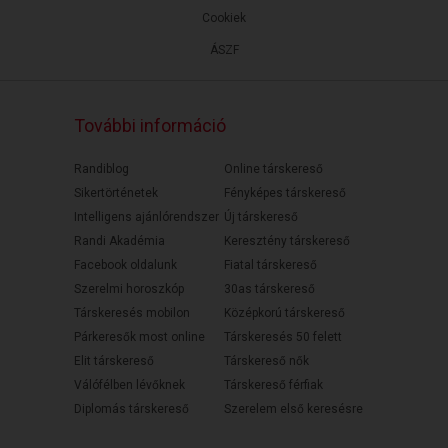
Cookiek
ÁSZF
További információ
Randiblog
Online társkereső
Sikertörténetek
Fényképes társkereső
Intelligens ajánlórendszer
Új társkereső
Randi Akadémia
Keresztény társkereső
Facebook oldalunk
Fiatal társkereső
Szerelmi horoszkóp
30as társkereső
Társkeresés mobilon
Középkorú társkereső
Párkeresők most online
Társkeresés 50 felett
Elit társkereső
Társkereső nők
Válófélben lévőknek
Társkereső férfiak
Diplomás társkereső
Szerelem első keresésre