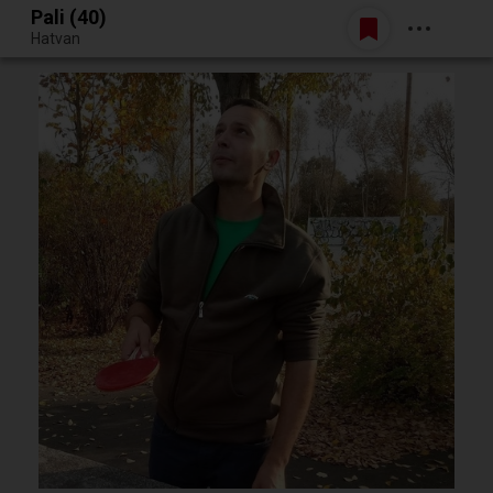
Pali (40)
Belépés
Hatvan
Egy jó randiból bármi lehet.