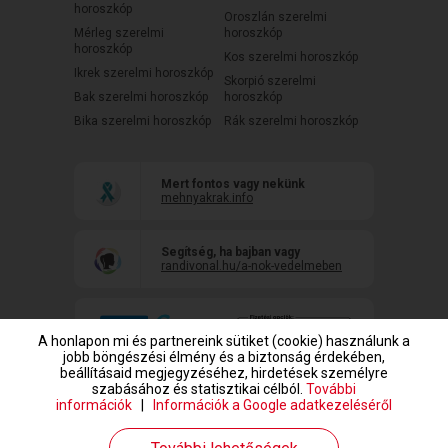
horoszkóp
Oroszlán szerelmi
Mérleg szerelmi
horoszkóp
horoszkóp
Kos szerelmi horoszkóp
Ikrek szerelmi horoszkóp
Skorpió szerelmi
Bak szerelmi horoszkóp
horoszkóp
Bika szerelmi horoszkóp
Rák szerelmi horoszkóp
Mert fontos vagy nekünk
mehnyakrak.info
Segítség, ha bajban vagy
randivonal.hu/a-nok-vedelmeben
A honlapon mi és partnereink sütiket (cookie) használunk a
jobb böngészési élmény és a biztonság érdekében,
beállításaid megjegyzéséhez, hirdetések személyre
szabásához és statisztikai célból.
További
információk
|
Információk a Google adatkezeléséről
www.randivonal.hu © Copyright 1999-2026 Dating Central Europe Zrt.