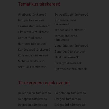
Tematikus társkereső
Állatbarát társkereső
Sorozatfüggő társkereső
Bringás társkereső
Színházkedvelő
társkereső
Ezermester társkereső
Táncoslábú társkereső
Filmkedvelő társkereső
Társasjátékozós
Gamer társkereső
társkereső
Humoros társkereső
Vegetáriánus társkereső
Kertészkedő társkereső
Zenefüggő társkereső
Könyvmoly társkereső
Elvált társkeresők
Motoros társkereső
Özvegy társkeresők
Spirituális társkereső
Gyermekes társkeresők
Társkeresés régiók szerint
Békéscsabai társkereső
Salgótarjáni társkereső
Budapesti társkereső
Szegedi társkereső
Debreceni társkereső
Szekszárdi társkereső