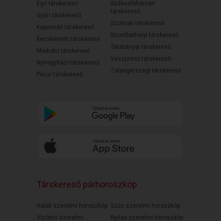
Egri társkereső
Székesfehérvári
társkereső
Győri társkereső
Szolnoki társkereső
Kaposvári társkereső
Szombathelyi társkereső
Kecskeméti társkereső
Tatabányai társkereső
Miskolci társkereső
Veszprémi társkereső
Nyíregyházi társkereső
Zalaegerszegi társkereső
Pécsi társkereső
Társkereső párhoroszkóp
Halak szerelmi horoszkóp
Szűz szerelmi horoszkóp
Vízöntő szerelmi
Nyilas szerelmi horoszkóp