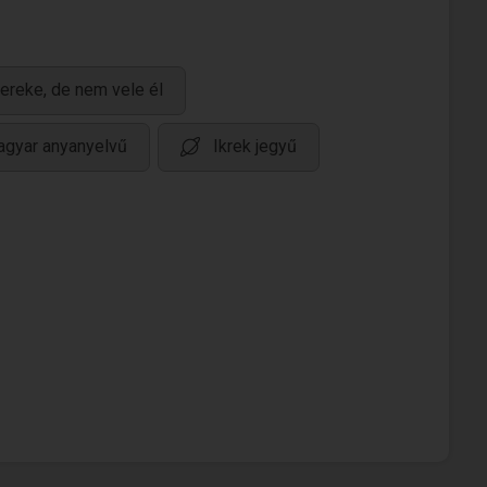
ereke, de nem vele él
gyar anyanyelvű
Ikrek jegyű