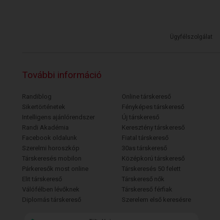
Ügyfélszolgálat
További információ
Randiblog
Online társkereső
Sikertörténetek
Fényképes társkereső
Intelligens ajánlórendszer
Új társkereső
Randi Akadémia
Keresztény társkereső
Facebook oldalunk
Fiatal társkereső
Szerelmi horoszkóp
30as társkereső
Társkeresés mobilon
Középkorú társkereső
Párkeresők most online
Társkeresés 50 felett
Elit társkereső
Társkereső nők
Válófélben lévőknek
Társkereső férfiak
Diplomás társkereső
Szerelem első keresésre