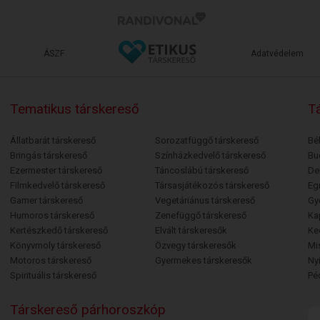
ÁSZF
Adatvédelem
Tematikus társkereső
Tá
Állatbarát társkereső
Sorozatfüggő társkereső
Bé
Bringás társkereső
Színházkedvelő társkereső
Bu
Ezermester társkereső
Táncoslábú társkereső
De
Filmkedvelő társkereső
Társasjátékozós társkereső
Egr
Gamer társkereső
Vegetáriánus társkereső
Gy
Humoros társkereső
Zenefüggő társkereső
Ka
Kertészkedő társkereső
Elvált társkeresők
Ke
Könyvmoly társkereső
Özvegy társkeresők
Mi
Motoros társkereső
Gyermekes társkeresők
Ny
Spirituális társkereső
Pé
Társkereső párhoroszkóp