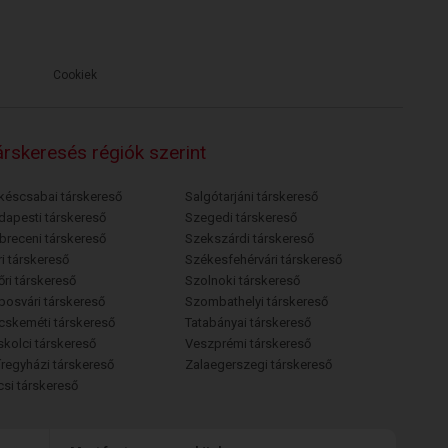
Cookiek
rskeresés régiók szerint
késcsabai társkereső
Salgótarjáni társkereső
dapesti társkereső
Szegedi társkereső
breceni társkereső
Szekszárdi társkereső
i társkereső
Székesfehérvári társkereső
őri társkereső
Szolnoki társkereső
posvári társkereső
Szombathelyi társkereső
cskeméti társkereső
Tatabányai társkereső
skolci társkereső
Veszprémi társkereső
íregyházi társkereső
Zalaegerszegi társkereső
csi társkereső