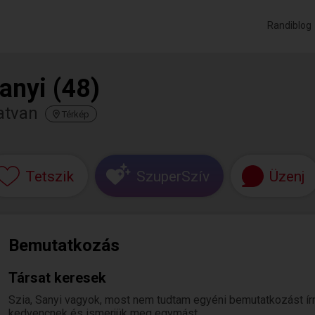
Randiblog
anyi (48)
atvan
Térkép
Tetszik
SzuperSzív
Üzenj
Bemutatkozás
Társat keresek
Szia, Sanyi vagyok, most nem tudtam egyéni bemutatkozást írni. 
kedvencnek és ismerjük meg egymást.