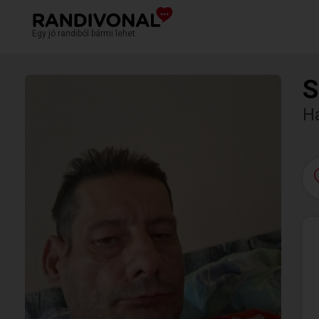
Egy jó randiból bármi lehet.
S
H